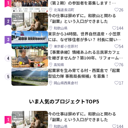
1
（第２期）の参加者を募集します！
【8/21〆】
26
北海道長沼町
今の仕事は辞めずに。和歌山と関わる
2
「副業」という入口ができました
144
和歌山県
東京から24時間。世界自然遺産・小笠原
3
には、なぜ移住者が多い？ 村長に聞いて
みた
54
東京都小笠原村
【事業承継】情緒あふれる古民家カフェ
を継ぎませんか？築100年、リフォームか
4
ら約10年！
76
高知県
起業家を生み育てる村・西粟倉で「起業
型協力隊 事務局長候補」を募集！
5
17
岡山県西粟倉村
いま人気のプロジェクトTOP5
今の仕事は辞めずに。和歌山と関わる
1
「副業」という入口ができました
144
和歌山県