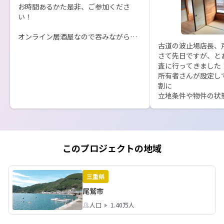
お時間あるかた是非、ご参加くださ
い！

オンライン居酒屋なので吞みながら参
古道の波止場店長、戸
加有りです(もちろんノンアルも)

さて先日ですが、と
よろしくお願いいたします。

査に行ってきました！
1月24日　20時より

所有者さんが設定し
https://us06web.zoom.us/j/88643993
割に

041?
立地条件や物件の状態
pwd=YqatkbECBjoycNJJ0C1abKjmoQ
これは問い合わせが
HfSf.1

感じています。

ベランダからは少し
ミーティング ID: 886 4399 3041

した！

パスコード: 271405
このプロジェクトの地域
空き家バンクはすべ
のではございませんが
稀に目玉物件など出て
三重県
そんなこともお話出
尾鷲市
す。

人口
1.40万人
参加お待ちしておりま
(興味あるを押してく