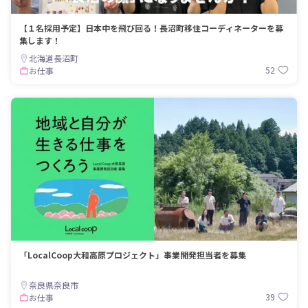
【１名採用予定】日本中を飛び回る！長沼町移住コーディネーターを募
集します！
北海道長沼町
52
お仕事
「LocalCoop大和高原プロジェクト」事業開発担当者を募集
奈良県奈良市
39
お仕事