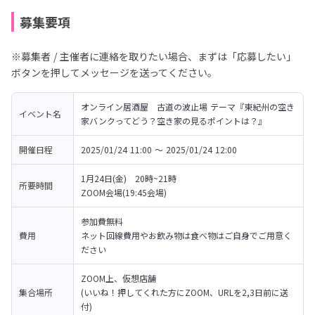
募集要項
※募集者 / 主催者に連絡を取りたい場合、まずは「応募したい」
ボタンを押してメッセージを送ってください。
オンライン居酒屋　古道の波止場 テーマ『東紀州の空き
イベント名
家バンクってどう？空き家の見るポイントは？』
開催日程
2025/01/24 11:00 〜 2025/01/24 12:00
1月24日(金)　20時~21時

所要時間
ZOOM会場(19:45会場)
参加費無料

費用
ネット回線費用やお飲み物は食べ物はご自身でご用意く
ださい
ZOOM上、仮想店舗

集合場所
(いいね！押してくれた方にZOOM、URLを2,3日前に送
付)