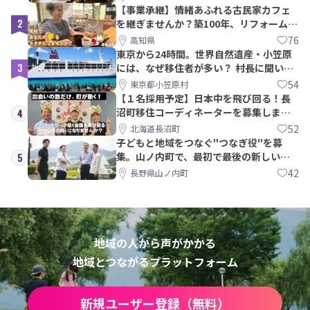
【事業承継】情緒あふれる古民家カフェ
2
を継ぎませんか？築100年、リフォームか
ら約10年！
76
高知県
東京から24時間。世界自然遺産・小笠原
3
には、なぜ移住者が多い？ 村長に聞いて
みた
54
東京都小笠原村
【１名採用予定】日本中を飛び回る！長
沼町移住コーディネーターを募集しま
4
す！
52
北海道長沼町
子どもと地域をつなぐ"つなぎ役"を募
集。山ノ内町で、最初で最後の新しい学
5
校づくりを一緒に
42
長野県山ノ内町
地域の人から声がかかる
地域とつながるプラットフォーム
新規ユーザー登録（無料）