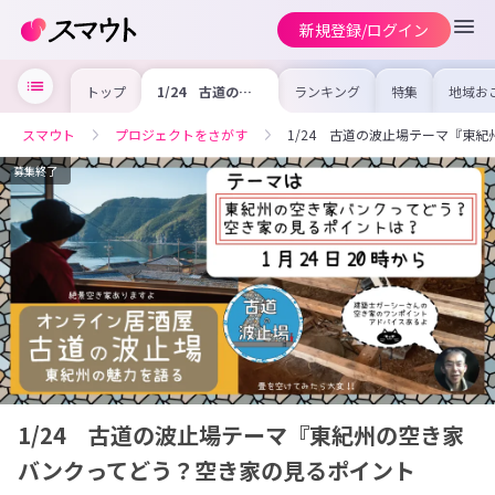
新規登録/ログイン
トップ
1/24 古道の波
ランキング
特集
地域お
止場テーマ『東紀
の求人
州の空き家バンク
を集め
ってどう？空き家
事内容
スマウト
プロジェクトをさがす
1/24 古道の波止場テーマ『東
の見るポイント
を比較
は？』
合った
けよう
募集終了
1/24 古道の波止場テーマ『東紀州の空き家
バンクってどう？空き家の見るポイント