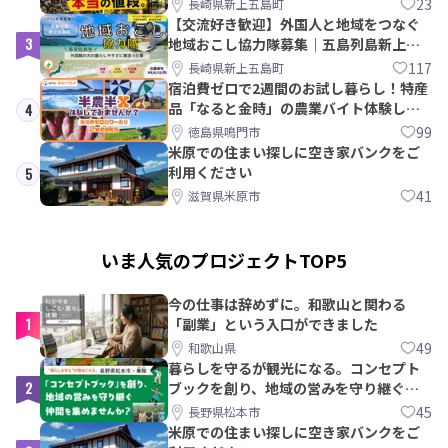
23
長崎県新上五島町
【交流好き歓迎】外国人と地域をつなぐ
3
地域おこし協力隊募集｜五島列島新上五
島町
117
長崎県新上五島町
宿泊費ゼロで2週間のお試し暮らし！特産
品「なると金時」の農業バイト体験して
4
みませんか？
99
徳島県鳴門市
米原での住まい探しに空き家バンクをご
利用ください
5
41
滋賀県米原市
いま人気のプロジェクトTOP5
今の仕事は辞めずに。和歌山と関わる
1
「副業」という入口ができました
49
和歌山県
暮らしを守るが観光になる。コンセプト
2
ブックを創り、地域の営みを守り継ぐ仲
間を集めませんか？
45
長野県松本市
米原での住まい探しに空き家バンクをご