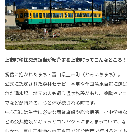
上市町移住交流担当が紹介する上市町ってこんなところ！
剱岳に抱かれたまち・富山県上市町（かみいちまち）。

公式に認定された森林セラピー基地や全国名水百選に選ば
れた湧水場、地元の人も通う温泉施設があり、薬膳やアロ
マなどが特産の、心と体が癒される町です。

中心部には生活に必要な商業施設や総合病院、小中学校な
どの公共施設がギュッとコンパクトにまとまっていて、な
おかつ、富山市街地へ電車や車で20分程度で行けるとても