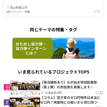
富山県富山市
2
イベント・体験
同じテーマの特集・タグ
いま見られているプロジェクトTOP5
【宿泊補助あり】ながぬま地域起業塾
1
（第２期）の参加者を募集します！
【8/21〆】
21
北海道長沼町
【コラム】空き家のゼロ円物件は本当に
2
ゼロ円？残置物との戦いから得た四つの
教訓｜新上五島町