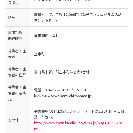
スキル
報償として、日額 12,000円（勤務日（プログラム活動
給与
日）に限る。）
雇用形態・
雇用関係　なし
勤務時間
募集者 / 主
上市町
催者
募集者 / 主
富山県中新川郡上市町法音寺1番地
催者の
住所
募集者 / 主
電話：076-472-2473　/　メール：
催者の
連絡
k.kikaku@town.kamiichi.toyama.jp
先
募集要項の詳細及びエントリーシートは上市町HPをご確
その他
https://www.town.kamiichi.toyama.jp/page/13686.ht
ml