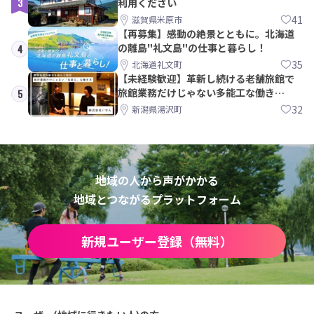
3
利用ください
41
滋賀県米原市
【再募集】感動の絶景とともに。北海道
の離島"礼文島"の仕事と暮らし！
4
35
北海道礼文町
【未経験歓迎】革新し続ける老舗旅館で
旅館業務だけじゃない多能工な働き
5
方。 株式会社いせん
32
新潟県湯沢町
地域の人から声がかかる
地域とつながるプラットフォーム
新規ユーザー登録（無料）