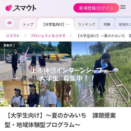
新規登録/ログイン
トップ
【大学生向け】～
ランキング
特集
地域お
夏のかみいち 課
の求人
題提案型・地域体
を集め
験型プログラム～
事内容
スマウト
プロジェクトをさがす
【大学生向け】～夏のかみいち 
を比較
合った
けよう
募集終了
【大学生向け】～夏のかみいち 課題提案
型・地域体験型プログラム～