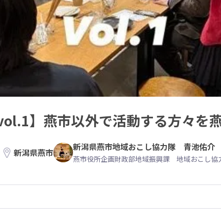
ol.1】燕市以外で活動する方々を
新潟県燕市地域おこし協力隊 青池佑介
新潟県燕市
燕市役所企画財政部地域振興課 地域おこし協