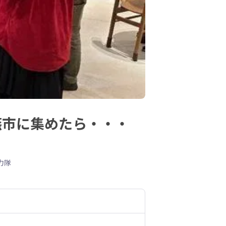
燕市に集めたら・・・
力隊