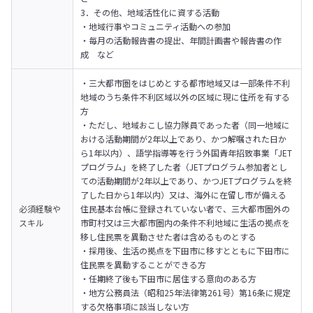
3．その他、地域活性化に資する活動

・地域行事やコミュニティ活動への参加

・毎月の活動報告書の提出、年間計画書や報告書の作
成　など
・三大都市圏をはじめとする都市地域又は一部条件不利
地域のうち条件不利区域以外の区域に現に住所を有する
方

・ただし、地域おこし協力隊員であった者（同一地域に
おける活動期間が2年以上であり、かつ解嘱された日か
ら1年以内）、語学指導等を行う外国青年招致事業「JET
プログラム」を終了した者（JETプログラム参加者とし
ての活動期間が2年以上であり、かつJETプログラムを終
了した日から1年以内）又は、海外に在留し市が備える
必須経験や
住民基本台帳に登録されていない者で、三大都市圏外の
スキル
市町村又は三大都市圏内の条件不利地域に生活の拠点を
移し住民票を異動させた者は含めるものとする

・採用後、生活の拠点を下田市に移すとともに下田市に
住民票を異動することができる方

・任期終了後も下田市に居住する意向のある方

・地方公務員法（昭和25年法律第261号）第16条に規定
する欠格事項に該当しない方
