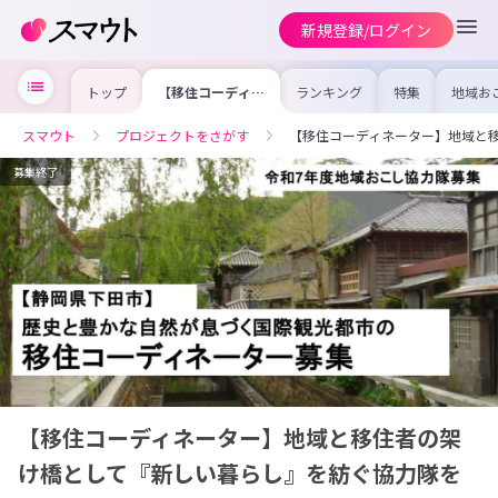
新規登録/ログイン
トップ
【移住コーディネ
ランキング
特集
地域お
ーター】地域と移
の求人
住者の架け橋とし
を集め
て『新しい暮ら
事内容
スマウト
プロジェクトをさがす
【移住コーディネーター】地域と
し』を紡ぐ協力隊
を比較
を募集
合った
けよう
募集終了
【移住コーディネーター】地域と移住者の架
け橋として『新しい暮らし』を紡ぐ協力隊を