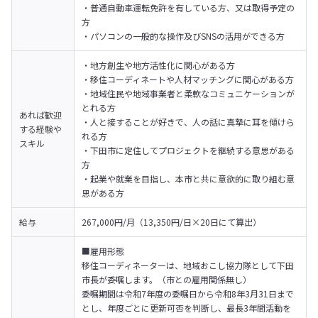
・普通自動車運転免許を有している方、又は取得予定の
方

・パソコンの一般的な操作及びSNSの活用ができる方
・地方創生や地方活性化に関心がある方

・移住コーディネートや人材マッチングに関心がある方

・地域住民や地域事業者と柔軟なコミュニケーションが
とれる方

あれば歓迎
・人と接することが好きで、人の話に真摯に耳を傾けら
する経験や
れる方

スキル
・下田市に定住してプロジェクトを継続する意思がある
方

・起業や就業を目指し、本市と共に意欲的に取り組む意
思がある方
給与
267,000円/月（13,350円/日×20日にて算出）
■雇用形態

移住コーディネーターは、地域おこし協力隊として下田
市長が委嘱します。（市との雇用関係無し）

委嘱期間は令和7年度の委嘱日から令和8年3月31日まで
とし、年度ごとに更新可否を判断し、最長3年間活動を