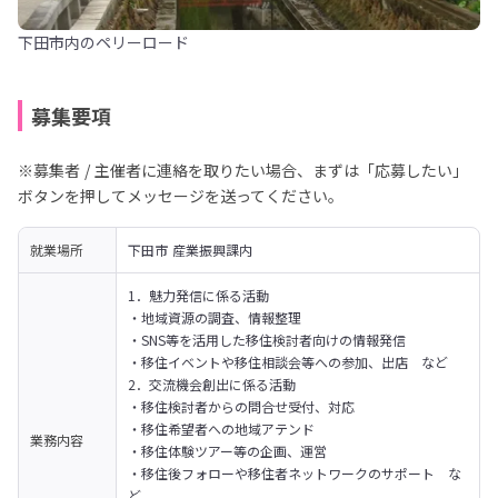
下田市内のペリーロード
募集要項
※募集者 / 主催者に連絡を取りたい場合、まずは「応募したい」
ボタンを押してメッセージを送ってください。
就業場所
下田市 産業振興課内
1．魅力発信に係る活動

・地域資源の調査、情報整理

・SNS等を活用した移住検討者向けの情報発信

・移住イベントや移住相談会等への参加、出店　など
2．交流機会創出に係る活動

・移住検討者からの問合せ受付、対応

・移住希望者への地域アテンド

業務内容
・移住体験ツアー等の企画、運営

・移住後フォローや移住者ネットワークのサポート　な
ど