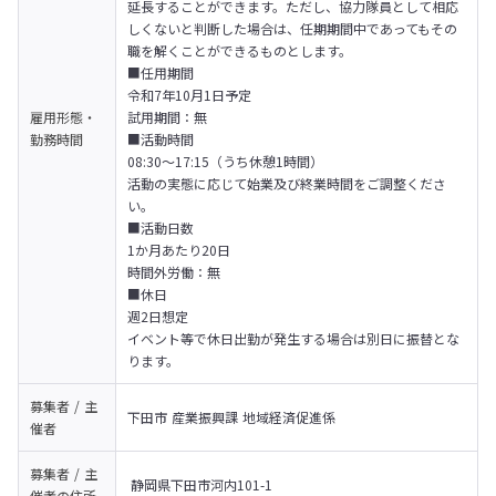
延長することができます。ただし、協力隊員として相応
しくないと判断した場合は、任期期間中であってもその
職を解くことができるものとします。
■任用期間

令和7年10月1日予定

雇用形態・
試用期間：無
勤務時間
■活動時間

08:30～17:15（うち休憩1時間）

活動の実態に応じて始業及び終業時間をご調整くださ
い。
■活動日数

1か月あたり20日

時間外労働：無
■休日

週2日想定

イベント等で休日出勤が発生する場合は別日に振替とな
ります。
募集者 / 主
下田市 産業振興課 地域経済促進係
催者
募集者 / 主
 静岡県下田市河内101-1
催者の
住所