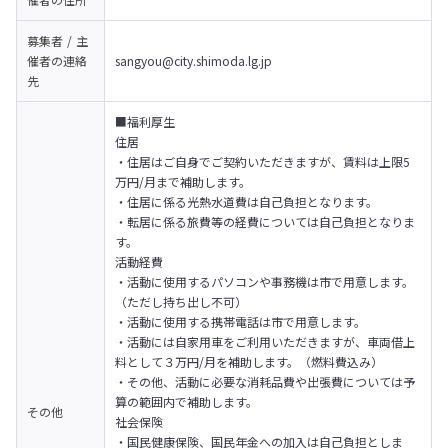
募集者 / 主
催者の
連絡
sangyou@city.shimoda.lg.jp
先
■福利厚生

住居

・住居はご自身でご契約いただきますが、賃料は上限5
万円/月まで補助します。

・住居に係る光熱水道費は自己負担となります。

・転居に係る旅費等の経費については自己負担となりま
す。

活動経費

・活動に使用するパソコンや事務機は市で用意します。
（ただし持ち出し不可）

・活動に使用する携帯電話は市で用意します。

・活動には自家用車をご利用いただきますが、車両借上
料として３万円/月を補助します。（燃料費込み）

・その他、活動に必要な消耗品費や出張費については予
算の範囲内で補助します。

その他
社会保険

・国民健康保険、国民年金への加入は自己負担としま