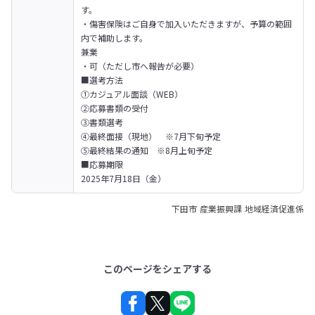
す。

・傷害保険はご自身で加入いただきますが、予算の範囲
内で補助します。

兼業

・可（ただし市へ報告が必要）
■選考方法

①カジュアル面談（WEB）

②応募書類の受付

③書類選考

④最終面接（現地）　※7月下旬予定

⑤最終結果の通知　※8月上旬予定
■応募期限

2025年7月18日（金）
下田市 産業振興課 地域経済促進係
このページをシェアする