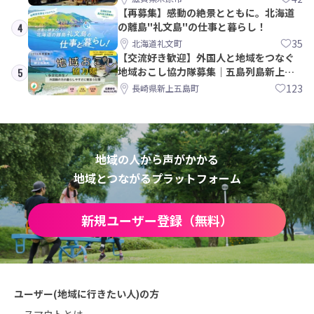
【再募集】感動の絶景とともに。北海道
の離島"礼文島"の仕事と暮らし！
4
35
北海道礼文町
【交流好き歓迎】外国人と地域をつなぐ
地域おこし協力隊募集｜五島列島新上五
5
島町
123
長崎県新上五島町
地域の人から声がかかる
地域とつながるプラットフォーム
新規ユーザー登録（無料）
ユーザー(地域に行きたい人)の方
スマウトとは