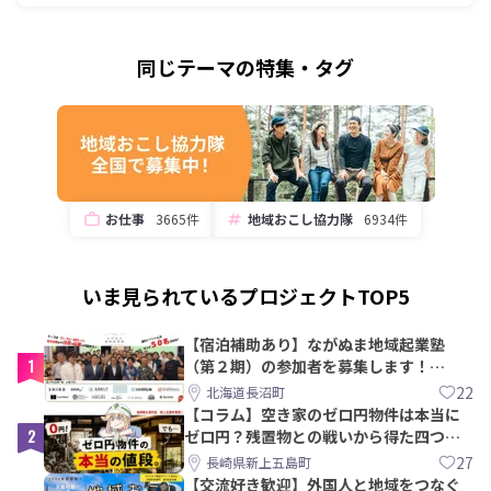
同じテーマの特集・タグ
お仕事
3665件
地域おこし協力隊
6934件
いま見られているプロジェクトTOP5
【宿泊補助あり】ながぬま地域起業塾
1
（第２期）の参加者を募集します！
【8/21〆】
22
北海道長沼町
【コラム】空き家のゼロ円物件は本当に
2
ゼロ円？残置物との戦いから得た四つの
教訓｜新上五島町
27
長崎県新上五島町
【交流好き歓迎】外国人と地域をつなぐ