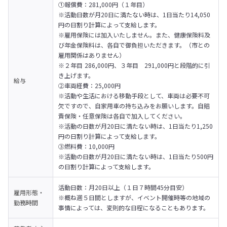
①報償費：281,000円（１年目）

※活動日数が月20日に満たない時は、1日当たり14,050
円の日割り計算によって支給します。

※雇用保険には加入いたしません。また、健康保険料及
び年金保険料は、各自で御負担いただきます。（市との
雇用関係はありません）

※２年目 286,000円、３年目　291,000円と段階的に引
き上げます。
給与
②車両経費：25,000円

※活動や生活における移動手段として、車両は必要不可
欠ですので、自家用車の持ち込みをお願いします。自賠
責保険・任意保険は各自で加入してください。

※活動の日数が月20日に満たない時は、1日当たり1,250
円の日割り計算によって支給します。
③燃料費：10,000円

※活動の日数が月20日に満たない時は、1日当たり500円
の日割り計算によって支給します。
活動日数：月20日以上（１日７時間45分目安）

雇用形態・
※概ね週５日間としますが、イベント開催時等の地域の
勤務時間
事情によっては、変則的な日程になることもあります。