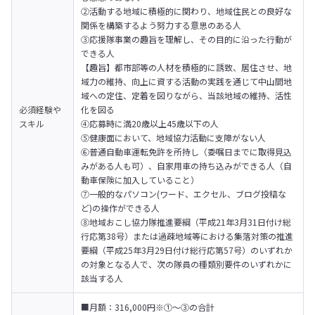
②活動する地域に積極的に関わり、地域住民との良好な
関係を構築するよう努力する意思のある人

③応援隊事業の趣旨を理解し、その目的に沿った行動が
できる人

【趣旨】都市部等の人材を積極的に誘致、居住させ、地
域力の維持、向上に資する活動の実践を通じて中山間地
域への定住、定着を図りながら、当該地域の維持、活性
必須経験や
化を図る

スキル
④応募時に満20歳以上45歳以下の人

⑤健康面において、地域協力活動に支障がない人

⑥普通自動車運転免許を所持し（委嘱日までに取得見込
みがある人も可）、自家用車の持ち込みができる人（自
動車保険に加入していること）

⑦一般的なパソコン(ワード、エクセル、ブログ投稿な
ど)の操作ができる人

⑧地域おこし協力隊推進要綱（平成21年3月31日付け総
行応第38号）または過疎地域等における集落対策の推進
要綱（平成25年3月29日付け総行応第57号）のいずれか
の対象となる人で、次の隊員の種類別要件のいずれかに
該当する人
■月額：316,000円※①〜③の合計
