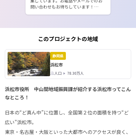
集しています。お電話やメールでのお
問い合わせもお待ちしています！

詳細は、市HPから！

https://www.city.hamamatsu.shizuo
ka.jp/chusankan/tyusankan/yamazat
oikiikiouentai.html
このプロジェクトの地域
静岡県
浜松市
人口
78.30万人
浜松市役所 中山間地域振興課が紹介する浜松市ってこん
なところ！
日本の“ど真ん中”に位置し、全国第２位の面積を持つ“ど
広い”浜松市。

東京・名古屋・大阪といった大都市へのアクセスが良く、