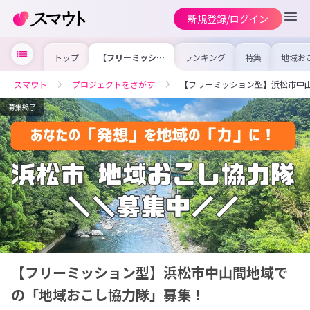
新規登録/ログイン
トップ
【フリーミッショ
ランキング
特集
地域お
ン型】浜松市中山
の求人
間地域での「地域
を集め
おこし協力隊」募
事内容
スマウト
プロジェクトをさがす
【フリーミッション型】浜松市中
集！
を比較
合った
けよう
募集終了
【フリーミッション型】浜松市中山間地域で
の「地域おこし協力隊」募集！