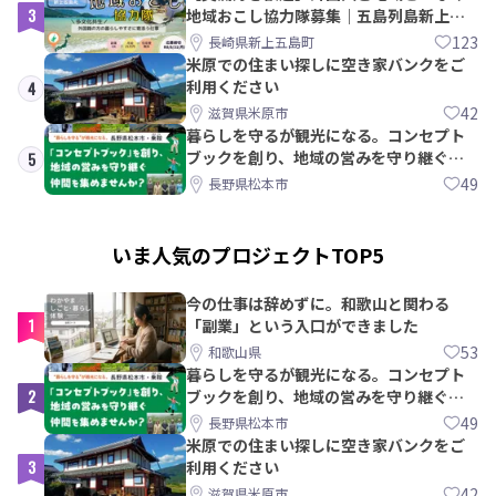
3
地域おこし協力隊募集｜五島列島新上五
島町
123
長崎県新上五島町
米原での住まい探しに空き家バンクをご
利用ください
4
42
滋賀県米原市
暮らしを守るが観光になる。コンセプト
ブックを創り、地域の営みを守り継ぐ仲
5
間を集めませんか？
49
長野県松本市
いま人気のプロジェクトTOP5
今の仕事は辞めずに。和歌山と関わる
1
「副業」という入口ができました
53
和歌山県
暮らしを守るが観光になる。コンセプト
2
ブックを創り、地域の営みを守り継ぐ仲
間を集めませんか？
49
長野県松本市
米原での住まい探しに空き家バンクをご
3
利用ください
42
滋賀県米原市