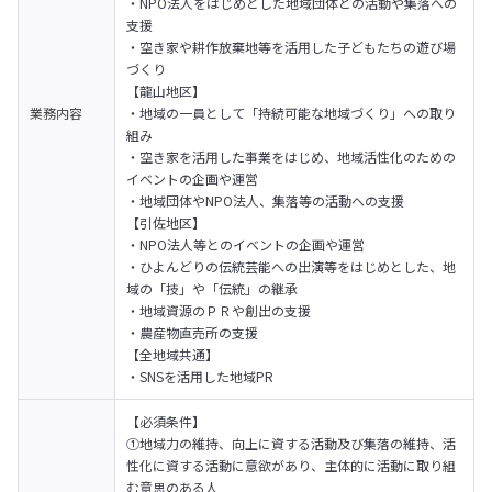
・NPO法人をはじめとした地域団体との活動や集落への
支援

・空き家や耕作放棄地等を活用した子どもたちの遊び場
づくり
【龍山地区】 

業務内容
・地域の一員として「持続可能な地域づくり」への取り
組み

・空き家を活用した事業をはじめ、地域活性化のための
イベントの企画や運営

・地域団体やNPO法人、集落等の活動への支援
【引佐地区】

・NPO法人等とのイベントの企画や運営

・ひよんどりの伝統芸能への出演等をはじめとした、地
域の「技」や「伝統」の継承

・地域資源のＰＲや創出の支援

・農産物直売所の支援
【全地域共通】

・SNSを活用した地域PR
【必須条件】

①地域力の維持、向上に資する活動及び集落の維持、活
性化に資する活動に意欲があり、主体的に活動に取り組
む意思のある人
