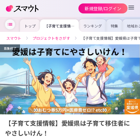
新規登録/ログイン
トップ
【子育て支援情
ランキング
特集
地域お
報】愛媛県は子育
の求人
て移住者にやさし
を集め
いけん！
事内容
スマウト
プロジェクトをさがす
【子育て支援情報】愛媛県は子育
を比較
合った
けよう
募集終了
【子育て支援情報】愛媛県は子育て移住者に
やさしいけん！