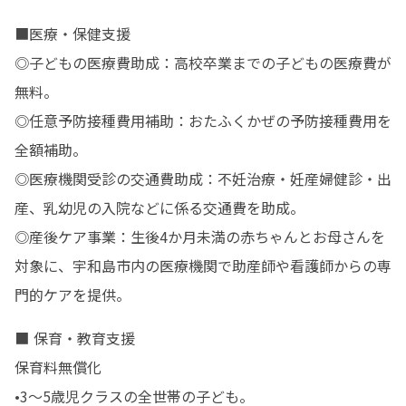
■医療・保健支援

◎子どもの医療費助成：高校卒業までの子どもの医療費が
無料。 

◎任意予防接種費用補助：おたふくかぜの予防接種費用を
全額補助。 

◎医療機関受診の交通費助成：不妊治療・妊産婦健診・出
産、乳幼児の入院などに係る交通費を助成。 

◎産後ケア事業：生後4か月未満の赤ちゃんとお母さんを
対象に、宇和島市内の医療機関で助産師や看護師からの専
門的ケアを提供。 
■ 保育・教育支援

保育料無償化

•3～5歳児クラスの全世帯の子ども。
