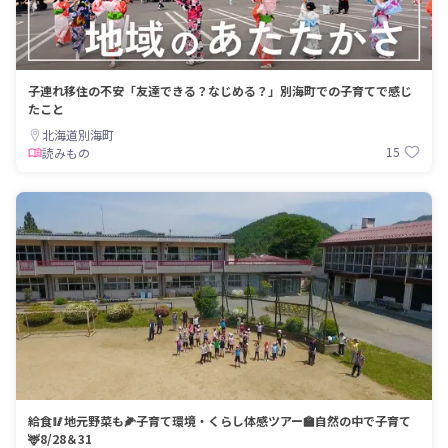
子連れ移住の不安「友達できる？なじめる？」別海町での子育てで感じ
たこと
北海道別海町
15
読みもの
給食🥢地元野菜も🌽子育て環境・くらし体感ツアー🏫自然の中で子育て
🦌8/28＆31