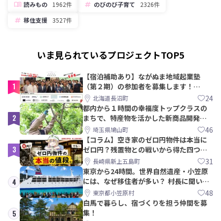
読みもの
1962件
のびのび子育て
2326件
移住支援
3527件
いま見られているプロジェクトTOP5
【宿泊補助あり】ながぬま地域起業塾
1
（第２期）の参加者を募集します！
【8/21〆】
24
北海道長沼町
都内から１時間の幸福度トップクラスの
2
まちで、特産物を活かした新商品開発＆
PRメンバー募集！
46
埼玉県鳩山町
【コラム】空き家のゼロ円物件は本当に
3
ゼロ円？残置物との戦いから得た四つの
教訓｜新上五島町
31
長崎県新上五島町
東京から24時間。世界自然遺産・小笠原
には、なぜ移住者が多い？ 村長に聞いて
4
みた
48
東京都小笠原村
白馬で暮らし、宿づくりを担う仲間を募
集！
5