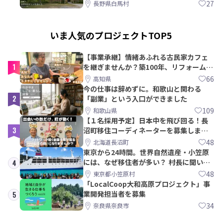
27
長野県白馬村
いま人気のプロジェクトTOP5
【事業承継】情緒あふれる古民家カフェ
1
を継ぎませんか？築100年、リフォームか
ら約10年！
66
高知県
今の仕事は辞めずに。和歌山と関わる
2
「副業」という入口ができました
109
和歌山県
【１名採用予定】日本中を飛び回る！長
3
沼町移住コーディネーターを募集しま
す！
48
北海道長沼町
東京から24時間。世界自然遺産・小笠原
には、なぜ移住者が多い？ 村長に聞いて
4
みた
48
東京都小笠原村
「LocalCoop大和高原プロジェクト」事
業開発担当者を募集
5
34
奈良県奈良市