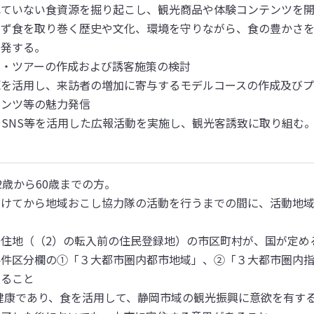
ていない食資源を掘り起こし、観光商品や体験コンテンツを開
らず食を取り巻く歴史や文化、環境を守りながら、食の豊かさ
発する。

・ツアーの作成および誘客施策の検討

を活用し、来訪者の増加に寄与するモデルコースの作成及びプ
ンツ等の魅力発信

やSNS等を活用した広報活動を実施し、観光客誘致に取り組む。
歳から60歳までの方。 

受けてから地域おこし協力隊の活動を行うまでの間に、活動地
居住地（（2）の転入前の住民登録地）の市区町村が、国が定め
要件区分欄の①「３大都市圏内都市地域」、②「３大都市圏内
ること
