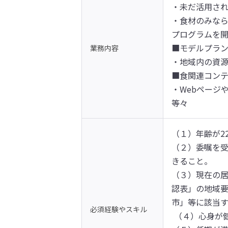
・未だ活用され
・食材のみな
プログラムを開
■モデルプラン
業務内容
・地域内の資源
■食関連コンテ
・Webページ
等々
（１）年齢が22
（２）委嘱を
きること。

（３）現在の
認表」の地域
市」等に該当す
必須経験やスキル
 （４）心身が健康であり、食を活用して、静岡市域の観光振興に意欲を有すること。 
