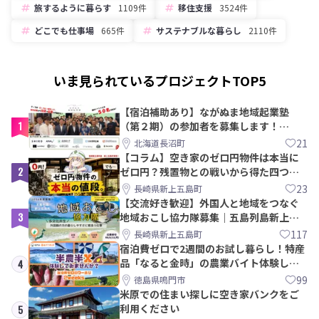
旅するように暮らす
1109件
移住支援
3524件
どこでも仕事場
665件
サステナブルな暮らし
2110件
いま見られているプロジェクトTOP5
【宿泊補助あり】ながぬま地域起業塾
1
（第２期）の参加者を募集します！
【8/21〆】
21
北海道長沼町
【コラム】空き家のゼロ円物件は本当に
2
ゼロ円？残置物との戦いから得た四つの
教訓｜新上五島町
23
長崎県新上五島町
【交流好き歓迎】外国人と地域をつなぐ
3
地域おこし協力隊募集｜五島列島新上五
島町
117
長崎県新上五島町
宿泊費ゼロで2週間のお試し暮らし！特産
品「なると金時」の農業バイト体験して
4
みませんか？
99
徳島県鳴門市
米原での住まい探しに空き家バンクをご
利用ください
5