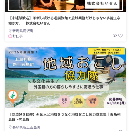
【未経験歓迎】革新し続ける老舗旅館で旅館業務だけじゃない多能工な
働き方。 株式会社いせん
新潟県湯沢町
32
お仕事
【交流好き歓迎】外国人と地域をつなぐ地域おこし協力隊募集｜五島列
島新上五島町
長崎県新上五島町