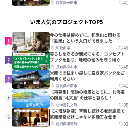
41
滋賀県米原市
いま人気のプロジェクトTOP5
今の仕事は辞めずに。和歌山と関わる
1
「副業」という入口ができました
49
和歌山県
暮らしを守るが観光になる。コンセプト
2
ブックを創り、地域の営みを守り継ぐ仲
間を集めませんか？
45
長野県松本市
米原での住まい探しに空き家バンクをご
3
利用ください
41
滋賀県米原市
【再募集】感動の絶景とともに。北海道
の離島"礼文島"の仕事と暮らし！
4
35
北海道礼文町
【未経験歓迎】革新し続ける老舗旅館で
旅館業務だけじゃない多能工な働き
5
方。 株式会社いせん
32
新潟県湯沢町