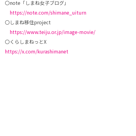
〇note「しまね女子ブログ」

https://note.com/shimane_uiturn
〇しまね移住project

https://www.teiju.or.jp/image-movie/
https://x.com/kurashimanet