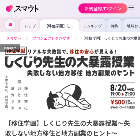
新規登録/ログイン
トップ
【移住学園】しく
ランキング
特集
地域お
じり先生の大暴露
の求人
授業～失敗しない
を集め
地方移住と地方副
事内容
スマウト
プロジェクトをさがす
【移住学園】しくじり先生の大暴
業のヒント～
を比較
合った
けよう
募集終了
【移住学園】しくじり先生の大暴露授業～失
敗しない地方移住と地方副業のヒント～