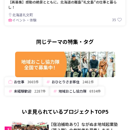
【再募集】感動の絶景とともに。北海道の離島"礼文島"の仕事と暮ら
し！
北海道礼文町
35
イベント・体験
同じテーマの特集・タグ
お仕事
3665件
おひとりさま移住
2461件
未経験歓迎
2287件
地域おこし協力隊
6934件
いま見られているプロジェクトTOP5
【宿泊補助あり】ながぬま地域起業塾
1
（第２期）の参加者を募集します！