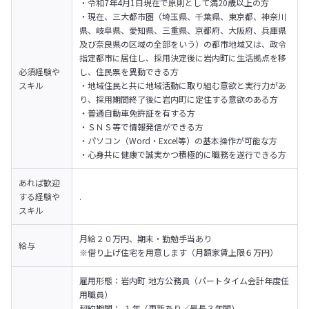
・令和7年4月1日現在で原則として満20歳以上の方

・現在、三大都市圏（埼玉県、千葉県、東京都、神奈川
県、岐阜県、愛知県、三重県、京都府、大阪府、兵庫県
及び奈良県の区域の全部をいう）の都市地域又は、政令
指定都市に居住し、採用決定後に岩内町に生活拠点を移
必須経験や
し、住民票を異動できる方

スキル
・地域住民と共に地域活動に取り組む意欲と実行力があ
り、採用期間終了後に岩内町に定住する意欲のある方

・普通自動車免許証を有する方

・ＳＮＳ等で情報発信ができる方

・パソコン（Word・Excel等）の基本操作が可能な方

・心身共に健康で誠実かつ積極的に職務を遂行できる方
あれば歓迎
する経験や
.
スキル
月給２０万円、期末・勤勉手当あり

給与
※借り上げ住宅を用意します（月額家賃上限６万円）
雇用形態：岩内町 地方公務員（パートタイム会計年度任
用職員）

契約期間： １年（更新あり／最長３年間）
