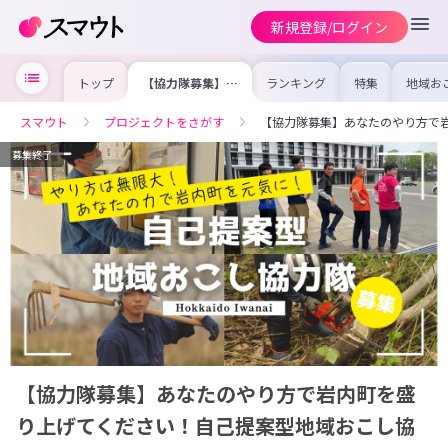
新規登録/ログイン
トップ
【協力隊募集】あ
ランキング
特集
地域お
なたのやり方で岩
の求人
内町を盛り上げて
を集め
ください！自己提
事内容
スマウト
プロジェクトをさがす
【協力隊募集】あなたのやり方で
案型地域おこし協
を比較
力隊
合った
けよう
募集終了
【協力隊募集】あなたのやり方で岩内町を盛
り上げてください！自己提案型地域おこし協