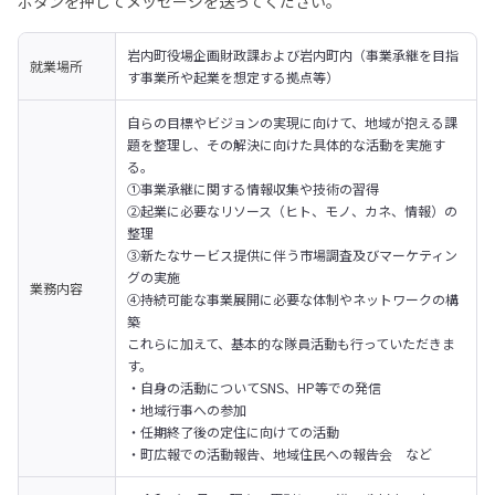
ボタンを押してメッセージを送ってください。
岩内町役場企画財政課および岩内町内（事業承継を目指
就業場所
す事業所や起業を想定する拠点等）
自らの目標やビジョンの実現に向けて、地域が抱える課
題を整理し、その解決に向けた具体的な活動を実施す
る。
①事業承継に関する情報収集や技術の習得

②起業に必要なリソース（ヒト、モノ、カネ、情報）の
整理

③新たなサービス提供に伴う市場調査及びマーケティン
グの実施

業務内容
④持続可能な事業展開に必要な体制やネットワークの構
築
これらに加えて、基本的な隊員活動も行っていただきま
す。

・自身の活動についてSNS、HP等での発信

・地域行事への参加

・任期終了後の定住に向けての活動

・町広報での活動報告、地域住民への報告会　など