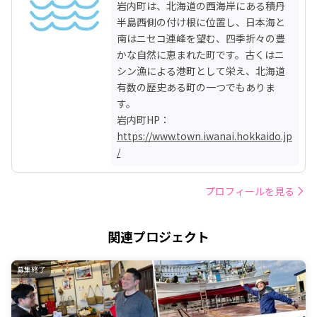
岩内町は、北海道の西海岸にある積丹
半島西側の付け根に位置し、日本海と
南はニセコ連峰を望む、四季折々の豊
かな自然に恵まれた町です。古くはニ
シン漁による港町として栄え、北海道
有数の歴史ある町の一つでもありま
す。

岩内町HP：
https://www.town.iwanai.hokkaido.jp
/
プロフィールを見る
関連プロジェクト
募集終了