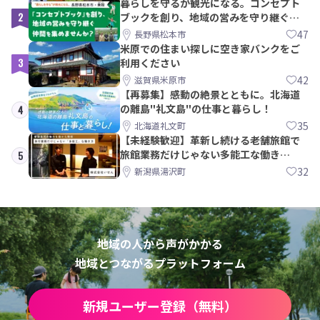
暮らしを守るが観光になる。コンセプト
2
ブックを創り、地域の営みを守り継ぐ仲
間を集めませんか？
47
長野県松本市
米原での住まい探しに空き家バンクをご
3
利用ください
42
滋賀県米原市
【再募集】感動の絶景とともに。北海道
の離島"礼文島"の仕事と暮らし！
4
35
北海道礼文町
【未経験歓迎】革新し続ける老舗旅館で
旅館業務だけじゃない多能工な働き
5
方。 株式会社いせん
32
新潟県湯沢町
地域の人から声がかかる
地域とつながるプラットフォーム
新規ユーザー登録（無料）