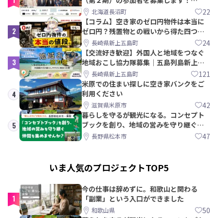
【8/21〆】
22
北海道長沼町
【コラム】空き家のゼロ円物件は本当に
2
ゼロ円？残置物との戦いから得た四つの
教訓｜新上五島町
24
長崎県新上五島町
【交流好き歓迎】外国人と地域をつなぐ
3
地域おこし協力隊募集｜五島列島新上五
島町
121
長崎県新上五島町
米原での住まい探しに空き家バンクをご
利用ください
4
42
滋賀県米原市
暮らしを守るが観光になる。コンセプト
ブックを創り、地域の営みを守り継ぐ仲
5
間を集めませんか？
47
長野県松本市
いま人気のプロジェクトTOP5
今の仕事は辞めずに。和歌山と関わる
1
「副業」という入口ができました
50
和歌山県