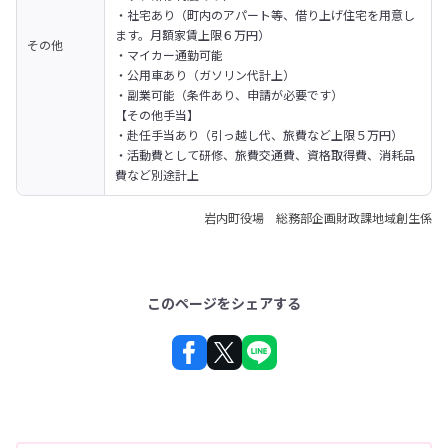
・社宅あり（町内のアパート等、借り上げ住宅を用意し
ます。月額家賃上限６万円）

その他
・マイカー通勤可能

・公用車あり（ガソリン代計上）

・副業可能（条件あり、申請が必要です）
【その他手当】

・赴任手当あり（引っ越し代、旅費など上限５万円）

・活動費として研修、旅費交通費、資格取得費、消耗品
費など別途計上
岩内町役場 総務部企画財政課地域創生係
このページをシェアする