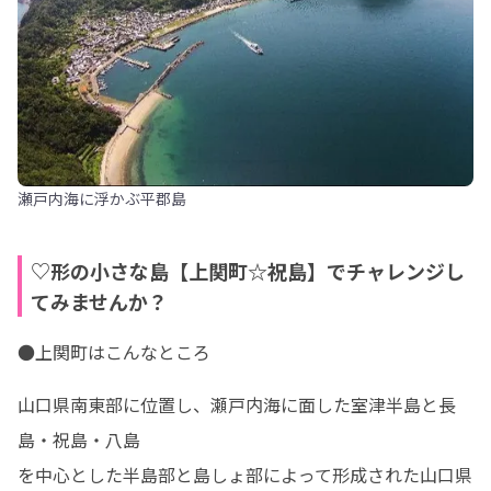
瀬戸内海に浮かぶ平郡島
♡形の小さな島【上関町☆祝島】でチャレンジし
てみませんか？
●上関町はこんなところ
山口県南東部に位置し、瀬戸内海に面した室津半島と長
島・祝島・八島

を中心とした半島部と島しょ部によって形成された山口県