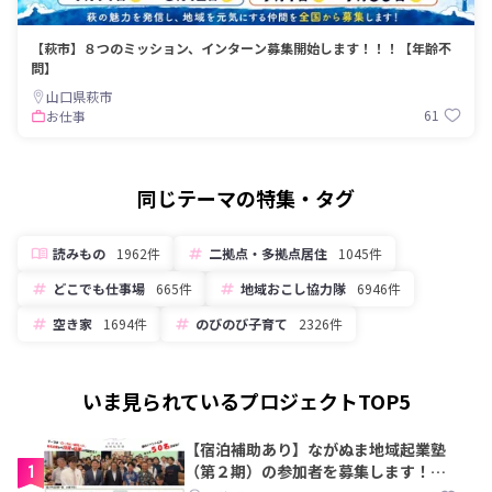
【萩市】８つのミッション、インターン募集開始します！！！【年齢不
問】
山口県萩市
61
お仕事
同じテーマの特集・タグ
読みもの
1962件
二拠点・多拠点居住
1045件
どこでも仕事場
665件
地域おこし協力隊
6946件
空き家
1694件
のびのび子育て
2326件
いま見られているプロジェクトTOP5
【宿泊補助あり】ながぬま地域起業塾
1
（第２期）の参加者を募集します！