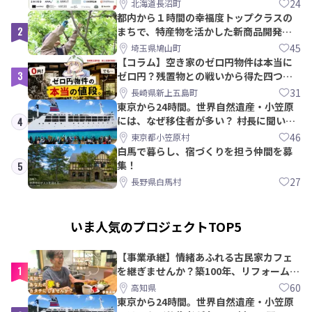
【8/21〆】
24
北海道長沼町
都内から１時間の幸福度トップクラスの
2
まちで、特産物を活かした新商品開発＆
PRメンバー募集！
45
埼玉県鳩山町
【コラム】空き家のゼロ円物件は本当に
3
ゼロ円？残置物との戦いから得た四つの
教訓｜新上五島町
31
長崎県新上五島町
東京から24時間。世界自然遺産・小笠原
には、なぜ移住者が多い？ 村長に聞いて
4
みた
46
東京都小笠原村
白馬で暮らし、宿づくりを担う仲間を募
集！
5
27
長野県白馬村
いま人気のプロジェクトTOP5
【事業承継】情緒あふれる古民家カフェ
1
を継ぎませんか？築100年、リフォームか
ら約10年！
60
高知県
東京から24時間。世界自然遺産・小笠原