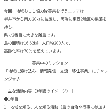
今回、地域おこし協力隊募集を行うエリアは

柳井市から南方20㎞に位置し、両端に東西2地区の集落を
持ち、

県で2番目に大きな離島です。

島の面積は16.62㎢、人口約200人で、

高齢化率は70％を超えています。
・・・・・・・募集中のミッション・・・・・・

「地域に溶け込み、情報発信・交流・移住事業」にチャレ
ンジ☆彡
｜主な活動内容（3年間のイメージ）｜

●1年目

1　地域を知る、人を知る活動（島の自治や行事に参加す