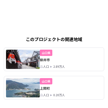
このプロジェクトの関連地域
山口県
柳井市
人口
2.89万人
山口県
上関町
人口
0.20万人