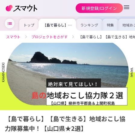
新規登録/ログイン
トップ
【島で暮らし】
ランキング
特集
地域お
【島で生きる】地
の求人
域おこし協力隊募
を集め
集中！【山口県
事内容
スマウト
プロジェクトをさがす
【島で暮らし】【島で生きる】地
★2選】
を比較
合った
けよう
【島で暮らし】【島で生きる】地域おこし協
力隊募集中！【山口県★2選】