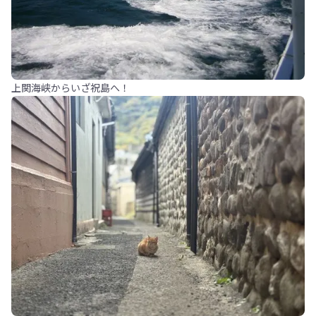
上関海峡からいざ祝島へ！