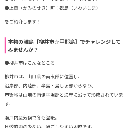
●上関（かみのせき）町：祝島（いわいしま）
をご紹介します！
本物の離島【柳井市☆平郡島】でチャレンジして
みませんか？
●柳井市はこんなところ
柳井市は、山口県の南東部に位置し、

沿岸部、内陸部、半島・島しょ部からなり、

市街地は山地の南側平坦部と海岸に沿って形成されていま
す。
瀬戸内型気候で冬も温暖。

比較的雨の少ない、過ごしやすい地域です。