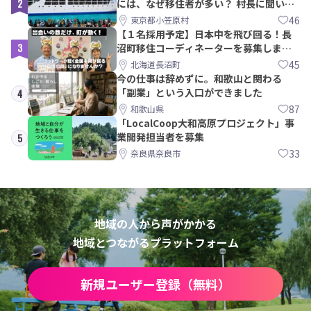
2
には、なぜ移住者が多い？ 村長に聞いて
みた
46
東京都小笠原村
【１名採用予定】日本中を飛び回る！長
3
沼町移住コーディネーターを募集しま
す！
45
北海道長沼町
今の仕事は辞めずに。和歌山と関わる
「副業」という入口ができました
4
87
和歌山県
「LocalCoop大和高原プロジェクト」事
業開発担当者を募集
5
33
奈良県奈良市
地域の人から声がかかる
地域とつながるプラットフォーム
新規ユーザー登録（無料）