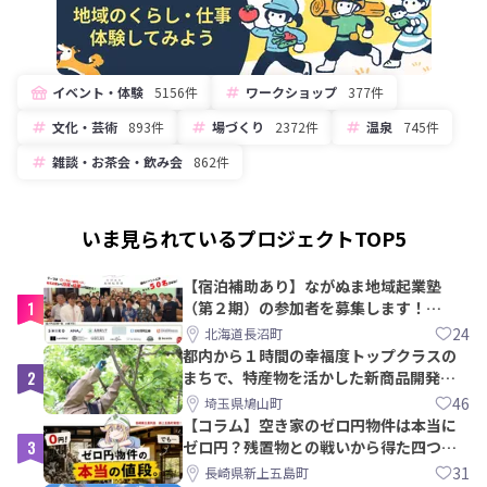
イベント・体験
5156件
ワークショップ
377件
文化・芸術
893件
場づくり
2372件
温泉
745件
雑談・お茶会・飲み会
862件
いま見られているプロジェクトTOP5
【宿泊補助あり】ながぬま地域起業塾
1
（第２期）の参加者を募集します！
【8/21〆】
24
北海道長沼町
都内から１時間の幸福度トップクラスの
2
まちで、特産物を活かした新商品開発＆
PRメンバー募集！
46
埼玉県鳩山町
【コラム】空き家のゼロ円物件は本当に
3
ゼロ円？残置物との戦いから得た四つの
教訓｜新上五島町
31
長崎県新上五島町