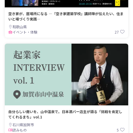
空き家が、居場所になる ―『空き家建築学校』講師陣が伝えたい、住ま
いと場づくり実践―
和歌山県
27
イベント・体験
自分らしい商いを、山中温泉で。日本酒バー店主が語る「挑戦を肯定し
てくれるまち」vol.1
石川県加賀市
5
読みもの