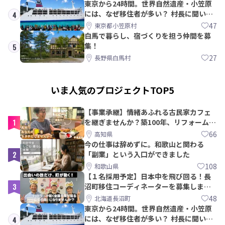
東京から24時間。世界自然遺産・小笠原
には、なぜ移住者が多い？ 村長に聞いて
4
みた
47
東京都小笠原村
白馬で暮らし、宿づくりを担う仲間を募
集！
5
27
長野県白馬村
いま人気のプロジェクトTOP5
【事業承継】情緒あふれる古民家カフェ
1
を継ぎませんか？築100年、リフォームか
ら約10年！
66
高知県
今の仕事は辞めずに。和歌山と関わる
2
「副業」という入口ができました
108
和歌山県
【１名採用予定】日本中を飛び回る！長
3
沼町移住コーディネーターを募集しま
す！
48
北海道長沼町
東京から24時間。世界自然遺産・小笠原
には、なぜ移住者が多い？ 村長に聞いて
4