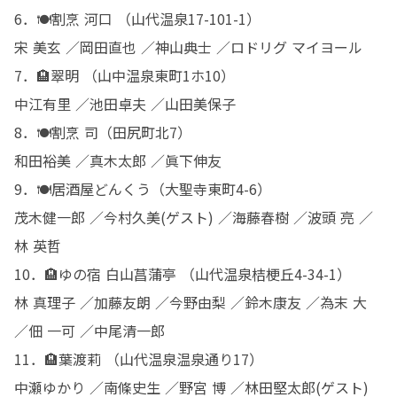
6．🍽️割烹 河口 （山代温泉17-101-1）

宋 美玄 ／岡田直也 ／神山典士 ／ロドリグ マイヨール

7．🏨翠明 （山中温泉東町1ホ10）

中江有里 ／池田卓夫 ／山田美保子

8．🍽️割烹 司（田尻町北7）

和田裕美 ／真木太郎 ／眞下伸友

9．🍽️居酒屋どんくう（大聖寺東町4-6）

茂木健一郎 ／今村久美(ゲスト) ／海藤春樹 ／波頭 亮 ／
林 英哲

10．🏨ゆの宿 白山菖蒲亭 （山代温泉桔梗丘4-34-1）

林 真理子 ／加藤友朗 ／今野由梨 ／鈴木康友 ／為末 大 
／佃 一可 ／中尾清一郎

11．🏨葉渡莉 （山代温泉温泉通り17）

中瀬ゆかり ／南條史生 ／野宮 博 ／林田堅太郎(ゲスト)
