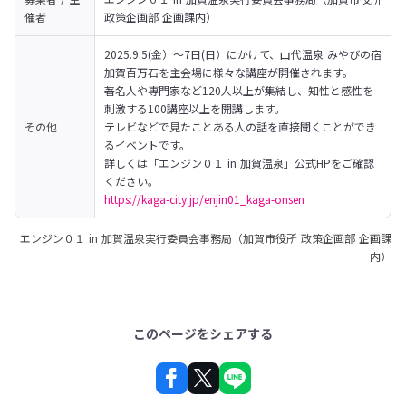
催者
政策企画部 企画課内）
2025.9.5(金）～7日(日）にかけて、山代温泉 みやびの宿 
加賀百万石を主会場に様々な講座が開催されます。

著名人や専門家など120人以上が集結し、知性と感性を
刺激する100講座以上を開講します。

その他
テレビなどで見たことある人の話を直接聞くことができ
るイベントです。
詳しくは「エンジン０１ in 加賀温泉」公式HPをご確認
https://kaga-city.jp/enjin01_kaga-onsen
エンジン０１ in 加賀温泉実行委員会事務局（加賀市役所 政策企画部 企画課
内）
このページをシェアする