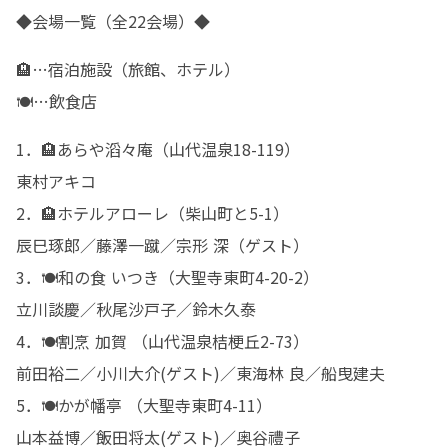
◆会場一覧（全22会場）◆
🏨…宿泊施設（旅館、ホテル）

🍽️…飲食店
1．🏨あらや滔々庵（山代温泉18-119）

東村アキコ　

2．🏨ホテルアローレ（柴山町と5-1）

辰巳琢郎／藤澤一蹴／宗形 深（ゲスト） 

3．🍽️和の食 いつき（大聖寺東町4-20-2）

立川談慶／秋尾沙戸子／鈴木久泰

4．🍽️割烹 加賀 （山代温泉桔梗丘2-73）

前田裕二／小川大介(ゲスト)／東海林 良／船曳建夫

5．🍽️かが幡亭 （大聖寺東町4-11）

山本益博／飯田将太(ゲスト)／奥谷禮子
