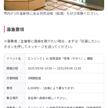
市内3つの温泉地にある共同浴場（総湯）もぜひ体験ください。
募集要項
※募集者 / 主催者に連絡を取りたい場合、まずは「応募したい」
ボタンを押してメッセージを送ってください。
イベント名
エンジン０１ in 加賀温泉「夜楽（やがく）」講座
開催日程
2025/09/06 10:00 〜 2025/09/06 12:00
所要時間
2時間程度
費用
6,000円～（会場により異なります）
集合場所
各会場へ直接お越しください。
募集者 / 主
エンジン０１ in 加賀温泉実行委員会事務局（加賀市役所 