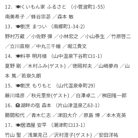
12．🍽️くいもん家 ふるさと （小菅波町1-55）

南美希子 ／蜂谷宗苾 ／森本 敏

13．🍽️割烹 まつい （南郷町1-34-2）

野村万蔵 ／小佐野 彈 ／小林宏之 ／小山泰生 ／竹原啓二 
／立川直樹 ／中丸三千繪 ／堀江貴文

14．🍽️料亭 明月楼 （山中温泉下谷町ロ1-1）

夏野 剛 ／木村ふみ(ゲスト) ／徳岡邦夫 ／山崎夢舟 ／山
本 篤／若泉久朗

15．🍽️割烹 もりもと （山代温泉幸町29）

藤川靖彦 ／秋元里奈(ゲスト) ／白澤卓二 ／桝田隆一郎

16．🏨湖畔の宿 森本 （片山津温泉乙63-1）

勝間和代 ／青木仁志 ／津田大介 ／原島 博 ／本木克英

17．🍽️居酒屋 安平 （潮津町ロ13-1）

竹山 聖 ／浅葉克己 ／沢村澄子(ゲスト) ／安田洋祐
