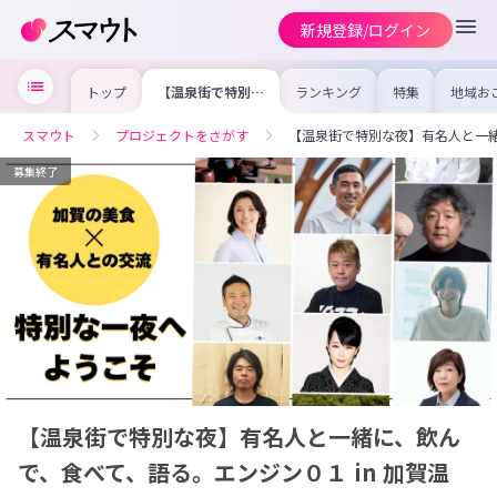
新規登録/ログイン
トップ
【温泉街で特別な
ランキング
特集
地域お
夜】有名人と一緒
の求人
に、飲んで、食べ
を集め
て、語る。エンジ
事内容
スマウト
プロジェクトをさがす
【温泉街で特別な夜】有名人と一緒
ン０１ in 加賀温
を比較
泉！
合った
けよう
募集終了
【温泉街で特別な夜】有名人と一緒に、飲ん
で、食べて、語る。エンジン０１ in 加賀温