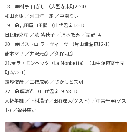
18．🍽️料亭 山ぎし （大聖寺東町2-24）

和田秀樹 ／河口洋一郎 ／中園ミホ

19．🏨吉田屋山王閣 （山代温泉13-1）

日比野克彦 ／漆 紫穂子 ／清水敏男 ／高野 孟

20．🍽️ビストロ ラ・ヴィーヴ （片山津温泉12-1）

熊本マリ ／井沢元彦 ／久保明彦

21.🍽️ラ・モンベッタ（La Monbetta）（山中温泉富士見
町ム22-1）

鎧塚俊彦 ／三枝成彰 ／さかもと未明

22．🏨瑠璃光 （山代温泉19-58-1）

大樋年雄 ／下村満子／田谷昴大(ゲスト) ／中宮千里(ゲス
ト) ／福井康之