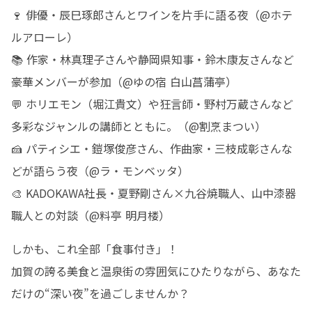
🍷 俳優・辰巳琢郎さんとワインを片手に語る夜（@ホテ
ルアローレ）

📚 作家・林真理子さんや静岡県知事・鈴木康友さんなど
豪華メンバーが参加（@ゆの宿 白山菖蒲亭）

💬 ホリエモン（堀江貴文）や狂言師・野村万蔵さんなど
多彩なジャンルの講師とともに。（@割烹まつい）

🍰 パティシエ・鎧塚俊彦さん、作曲家・三枝成彰さんな
どが語らう夜（@ラ・モンベッタ）

🎨 KADOKAWA社長・夏野剛さん×九谷焼職人、山中漆器
職人との対談（@料亭 明月楼）
しかも、これ全部「食事付き」！

加賀の誇る美食と温泉街の雰囲気にひたりながら、あなた
だけの“深い夜”を過ごしませんか？