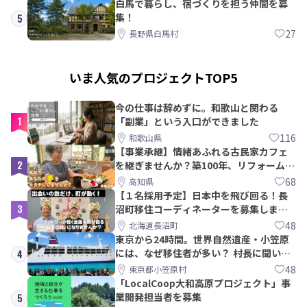
白馬で暮らし、宿づくりを担う仲間を募
集！
5
27
長野県白馬村
いま人気のプロジェクトTOP5
今の仕事は辞めずに。和歌山と関わる
1
「副業」という入口ができました
116
和歌山県
【事業承継】情緒あふれる古民家カフェ
2
を継ぎませんか？築100年、リフォームか
ら約10年！
68
高知県
【１名採用予定】日本中を飛び回る！長
3
沼町移住コーディネーターを募集しま
す！
48
北海道長沼町
東京から24時間。世界自然遺産・小笠原
には、なぜ移住者が多い？ 村長に聞いて
4
みた
48
東京都小笠原村
「LocalCoop大和高原プロジェクト」事
業開発担当者を募集
5