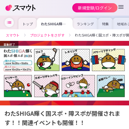
新規登録/ログイン
トップ
わたSHIGA輝く
ランキング
特集
地域お
国スポ・障スポが
の求人
開催されます！！
を集め
関連イベントも開
事内容
スマウト
プロジェクトをさがす
わたSHIGA輝く国スポ・障スポ
催！！
を比較
合った
けよう
募集終了
わたSHIGA輝く国スポ・障スポが開催されま
す！！関連イベントも開催！！