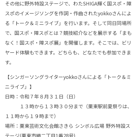
その他に野外特設ステージで、わたSHIGA輝く国スポ・障
スポのイメージソングを作詞・作曲されたyokkoさんによ
る「トーク＆ミニライブ」を行います。そして同日同場所
で、国スポ・障スポとは？競技紹介などを展示する「まも
なく！国スポ・障スポ展」を開催します。そこでは、ビリ
ヤード体験もできます。どちらも、どなたでも参加できま
す。
【シンガーソングライターyokkoさんによる「トーク＆ミ
ニライブ」】

日時：令和７年８月３１日（日）

　　　１３時から１３時３０分まで（栗東駅前夏祭りは、
１１時から１９時まで）

場所：栗東芸術文化会館さきら シンボル広場 野外特設ス
テージ(栗東市綣二丁目1番28号)