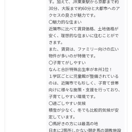
す。加えて、JR栗東駅から京都まで約
30分、大阪まで約60分と大都市へのア
クセスの良さが魅力です。

〇魅力的な住まい

近隣市に比べて賃貸価格、土地価格が
安く、理想的な住まいに住むことがで
きます。

また、賃貸は、ファミリー向けの広い
物件が多いのが特徴です。

〇子育てがしやすい

なんと合計特殊出生率が本州1位！ 

１学区ごとに児童館が整備されている
のは、近隣市でも珍しく、子育て世帯
向けに様々な施策・支援を行っており、
子育てしやすい環境です。

〇過ごしやすい気候

積雪が少なく、冬でも比較的気候が安
定しています。

〇馬好きの方には最高の地

日本に2箇所しかない競走馬の調教施設