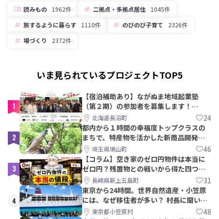
読みもの
1962件
二拠点・多拠点居住
1045件
旅するように暮らす
1110件
のびのび子育て
2326件
場づくり
2372件
いま見られているプロジェクトTOP5
【宿泊補助あり】ながぬま地域起業塾
1
（第２期）の参加者を募集します！
【8/21〆】
24
北海道長沼町
都内から１時間の幸福度トップクラスの
2
まちで、特産物を活かした新商品開発＆
PRメンバー募集！
46
埼玉県鳩山町
【コラム】空き家のゼロ円物件は本当に
3
ゼロ円？残置物との戦いから得た四つの
教訓｜新上五島町
31
長崎県新上五島町
東京から24時間。世界自然遺産・小笠原
には、なぜ移住者が多い？ 村長に聞いて
4
みた
48
東京都小笠原村