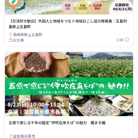
【交流好き歓迎】外国人と地域をつなぐ地域おこし協力隊募集｜五島列
島新上五島町
長崎県新上五島町
136
お仕事
五感で感じる千年の歴史”伊吹在来そば”の魅力 種まき編
滋賀県米原市