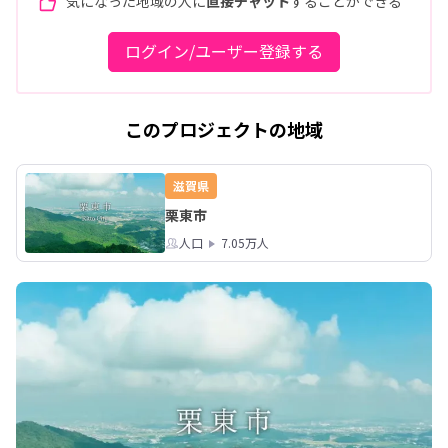
気になった地域の人に
直接チャット
することができる
ログイン/ユーザー登録する
このプロジェクトの地域
滋賀県
栗東市
人口
7.05万人