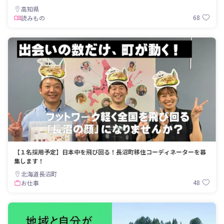
高知県
68
読みもの
【１名採用予定】日本中を飛び回る！長沼町移住コーディネーターを募
集します！
北海道長沼町
48
お仕事