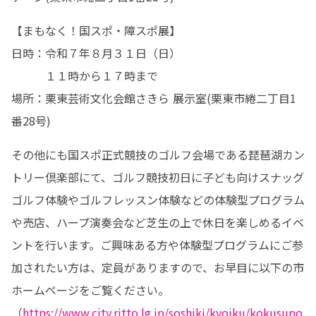
【まもなく！国スポ・障スポ展】

日時：令和７年８月３１日（日）

　　　１１時から１７時まで

場所：栗東芸術文化会館さきら 展示室(栗東市綣二丁目1
番28号)
その他にも国スポ正式競技のゴルフ会場である琵琶湖カン
トリー倶楽部にて、ゴルフ競技初日に子ども向けスナッグ
ゴルフ体験やゴルフレッスン体験などの体験型プログラム
や売店、ハープ演奏会など芝生の上で休日を楽しめるイベ
ントを行います。ご興味ある方や体験型プログラムにご参
加されたい方は、定員がありますので、お早目に以下の市
ホームページをご覧ください。
（
https://www.city.ritto.lg.jp/soshiki/kyoiku/kokusupo