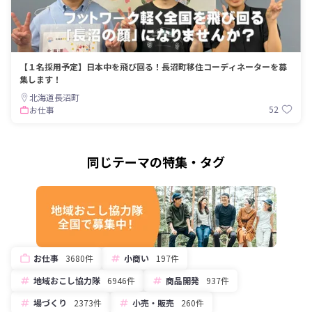
【１名採用予定】日本中を飛び回る！長沼町移住コーディネーターを募
集します！
北海道長沼町
52
お仕事
同じテーマの特集・タグ
お仕事
3680件
小商い
197件
地域おこし協力隊
6946件
商品開発
937件
場づくり
2373件
小売・販売
260件