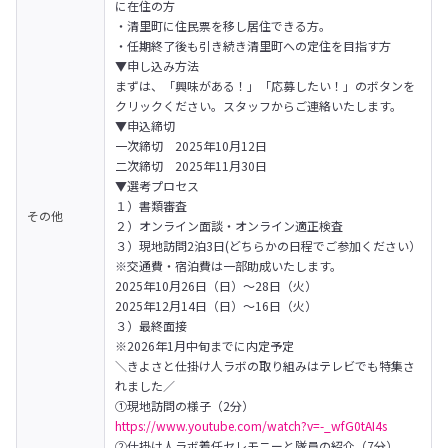
に在住の方

・清里町に住民票を移し居住できる方。

・任期終了後も引き続き清里町への定住を目指す方
▼申し込み方法

まずは、「興味がある！」「応募したい！」のボタンを
クリックください。スタッフからご連絡いたします。
▼申込締切

一次締切　2025年10月12日

二次締切　2025年11月30日
▼選考プロセス

１）書類審査

その他
２）オンライン面談・オンライン適正検査

３）現地訪問2泊3日(どちらかの日程でご参加ください）

※交通費・宿泊費は一部助成いたします。

2025年10月26日（日）～28日（火）

2025年12月14日（日）～16日（火）

３）最終面接

※2026年1月中旬までに内定予定
＼きよさと仕掛け人ラボの取り組みはテレビでも特集さ
れました／

①現地訪問の様子（2分）
https://www.youtube.com/watch?v=-_wfG0tAI4s
②仕掛け人ラボ着任セレモニーと隊員の紹介（7分）