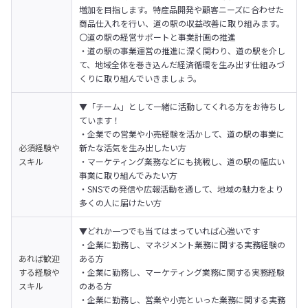
増加を目指します。特産品開発や顧客ニーズに合わせた
商品仕入れを行い、道の駅の収益改善に取り組みます。

〇道の駅の経営サポートと事業計画の推進

・道の駅の事業運営の推進に深く関わり、道の駅を介し
て、地域全体を巻き込んだ経済循環を生み出す仕組みづ
くりに取り組んでいきましょう。
▼「チーム」として一緒に活動してくれる方をお待ちし
ています！

・企業での営業や小売経験を活かして、道の駅の事業に
必須経験や
新たな活気を生み出したい方

スキル
・マーケティング業務などにも挑戦し、道の駅の幅広い
事業に取り組んでみたい方

・SNSでの発信や広報活動を通して、地域の魅力をより
多くの人に届けたい方
▼どれか一つでも当てはまっていれば心強いです

・企業に勤務し、マネジメント業務に関する実務経験の
あれば歓迎
ある方

する経験や
・企業に勤務し、マーケティング業務に関する実務経験
スキル
のある方

・企業に勤務し、営業や小売といった業務に関する実務