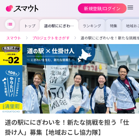
新規登録/ログイン
トップ
道の駅ににぎわい
ランキング
特集
地域お
を！新たな挑戦を
の求人
担う「仕掛け人」
を集め
募集【地域おこし
事内容
スマウト
プロジェクトをさがす
道の駅ににぎわいを！新たな挑戦
協力隊】
を比較
合った
けよう
募集終了
道の駅ににぎわいを！新たな挑戦を担う「仕
掛け人」募集【地域おこし協力隊】