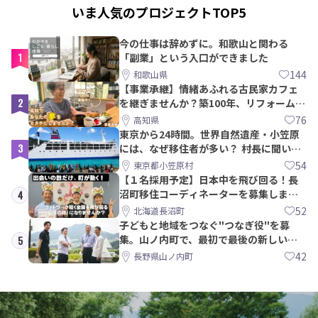
いま人気のプロジェクトTOP5
今の仕事は辞めずに。和歌山と関わる
1
「副業」という入口ができました
144
和歌山県
【事業承継】情緒あふれる古民家カフェ
2
を継ぎませんか？築100年、リフォームか
ら約10年！
76
高知県
東京から24時間。世界自然遺産・小笠原
3
には、なぜ移住者が多い？ 村長に聞いて
みた
54
東京都小笠原村
【１名採用予定】日本中を飛び回る！長
沼町移住コーディネーターを募集しま
4
す！
52
北海道長沼町
子どもと地域をつなぐ"つなぎ役"を募
集。山ノ内町で、最初で最後の新しい学
5
校づくりを一緒に
42
長野県山ノ内町