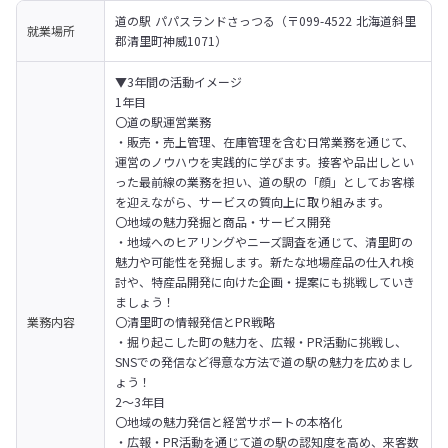
道の駅 パパスランドさっつる（〒099-4522 北海道斜里
就業場所
郡清里町神威1071）
▼3年間の活動イメージ

1年目

〇道の駅運営業務

・販売・売上管理、在庫管理を含む日常業務を通じて、
運営のノウハウを実践的に学びます。接客や品出しとい
った最前線の業務を担い、道の駅の「顔」としてお客様
を迎えながら、サービスの質向上に取り組みます。

〇地域の魅力発掘と商品・サービス開発

・地域へのヒアリングやニーズ調査を通じて、清里町の
魅力や可能性を発掘します。新たな地場産品の仕入れ検
討や、特産品開発に向けた企画・提案にも挑戦していき
ましょう！

業務内容
〇清里町の情報発信とPR戦略

・掘り起こした町の魅力を、広報・PR活動に挑戦し、
SNSでの発信など得意な方法で道の駅の魅力を広めまし
ょう！
2～3年目

〇地域の魅力発信と経営サポートの本格化 

・広報・PR活動を通じて道の駅の認知度を高め、来客数