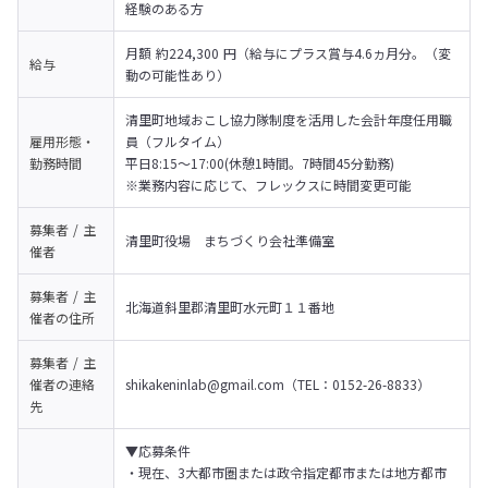
経験のある方
月額 約224,300 円（給与にプラス賞与4.6ヵ月分。（変
給与
動の可能性あり）
清里町地域おこし協力隊制度を活用した会計年度任用職
雇用形態・
員（フルタイム）

勤務時間
平日8:15〜17:00(休憩1時間。7時間45分勤務)

※業務内容に応じて、フレックスに時間変更可能
募集者 / 主
清里町役場　まちづくり会社準備室
催者
募集者 / 主
北海道斜里郡清里町水元町１１番地
催者の
住所
募集者 / 主
催者の
連絡
shikakeninlab@gmail.com（TEL：0152-26-8833）
先
▼応募条件

・現在、3大都市圏または政令指定都市または地方都市