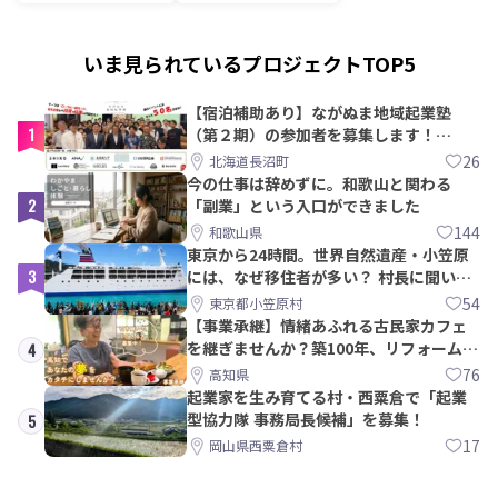
いま見られているプロジェクトTOP5
【宿泊補助あり】ながぬま地域起業塾
1
（第２期）の参加者を募集します！
【8/21〆】
26
北海道長沼町
今の仕事は辞めずに。和歌山と関わる
2
「副業」という入口ができました
144
和歌山県
東京から24時間。世界自然遺産・小笠原
3
には、なぜ移住者が多い？ 村長に聞いて
みた
54
東京都小笠原村
【事業承継】情緒あふれる古民家カフェ
を継ぎませんか？築100年、リフォームか
4
ら約10年！
76
高知県
起業家を生み育てる村・西粟倉で「起業
型協力隊 事務局長候補」を募集！
5
17
岡山県西粟倉村