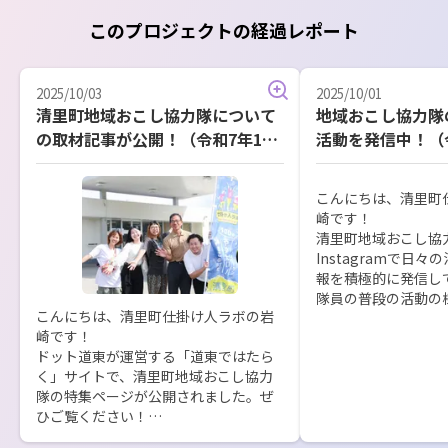
このプロジェクトの経過レポート
2025/10/03
2025/10/01
清里町地域おこし協力隊について
地域おこし協力隊のI
の取材記事が公開！（令和7年10
活動を発信中！（令
月3日更新）
更新）
こんにちは、清里町
崎です！

清里町地域おこし協
Instagramで日
報を積極的に発信して
隊員の普段の活動の
こんにちは、清里町仕掛け人ラボの岩
企画・主催するイベ
崎です！

時更新中です。ぜひご
ドット道東が運営する「道東ではたら
Instagramリンク：
く」サイトで、清里町地域おこし協力
https://www.insta
隊の特集ページが公開されました。ぜ
_kiyosato/
ひご覧ください！

リンク：https://doto-