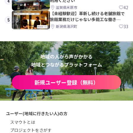
利用ください
4
42
滋賀県米原市
【未経験歓迎】革新し続ける老舗旅館で
旅館業務だけじゃない多能工な働き
5
方。 株式会社いせん
33
新潟県湯沢町
地域の人から声がかかる
地域とつながるプラットフォーム
新規ユーザー登録（無料）
ユーザー(地域に行きたい人)の方
スマウトとは
プロジェクトをさがす