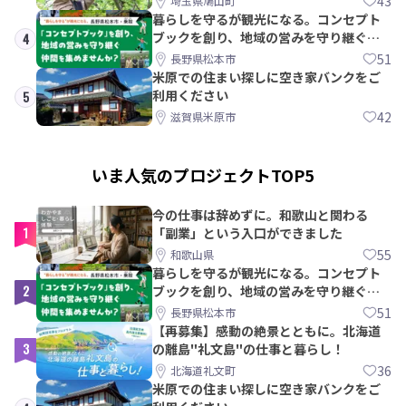
43
埼玉県鳩山町
暮らしを守るが観光になる。コンセプト
ブックを創り、地域の営みを守り継ぐ仲
4
間を集めませんか？
51
長野県松本市
米原での住まい探しに空き家バンクをご
利用ください
5
42
滋賀県米原市
いま人気のプロジェクトTOP5
今の仕事は辞めずに。和歌山と関わる
1
「副業」という入口ができました
55
和歌山県
暮らしを守るが観光になる。コンセプト
2
ブックを創り、地域の営みを守り継ぐ仲
間を集めませんか？
51
長野県松本市
【再募集】感動の絶景とともに。北海道
3
の離島"礼文島"の仕事と暮らし！
36
北海道礼文町
米原での住まい探しに空き家バンクをご