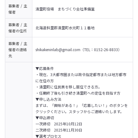
募集者 / 主
清里町役場　まちづくり会社準備室
催者
募集者 / 主
北海道斜里郡清里町水元町１１番地
催者の
住所
募集者 / 主
催者の
連絡
shikakeninlab@gmail.com（TEL：0152-26-8833）
先
▼応募条件

・現在、3大都市圏または政令指定都市または地方都市
に在住の方

・清里町に住民票を移し居住できる方。

・任期終了後も引き続き清里町への定住を目指す方
▼申し込み方法

まずは、「興味がある！」「応募したい！」のボタンを
クリックください。スタッフからご連絡いたします。
▼申込締切

一次締切　2025年10月12日

二次締切　2025年11月30日
▼選考プロセス
