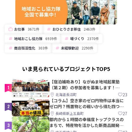
お仕事
3671件
おひとりさま移住
2463件
地域おこし協力隊
6939件
場づくり
2370件
商店街活性化
303件
未経験歓迎
2290件
いま見られているプロジェクトTOP5
【宿泊補助あり】ながぬま地域起業塾
1
（第２期）の参加者を募集します！
【8/21〆】
23
北海道長沼町
【コラム】空き家のゼロ円物件は本当に
2
ゼロ円？残置物との戦いから得た四つの
教訓｜新上五島町
27
長崎県新上五島町
都内から１時間の幸福度トップクラスの
3
まちで、特産物を活かした新商品開発＆
PRメンバー募集！