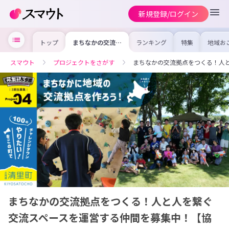
新規登録/ログイン
トップ
まちなかの交流拠
ランキング
特集
地域お
点をつくる！人と
の求人
人を繋ぐ交流スペ
を集め
ースを運営する仲
事内容
スマウト
プロジェクトをさがす
まちなかの交流拠点をつくる！人
間を募集中！【協
を比較
力隊】
合った
けよう
募集終了
まちなかの交流拠点をつくる！人と人を繋ぐ
交流スペースを運営する仲間を募集中！【協