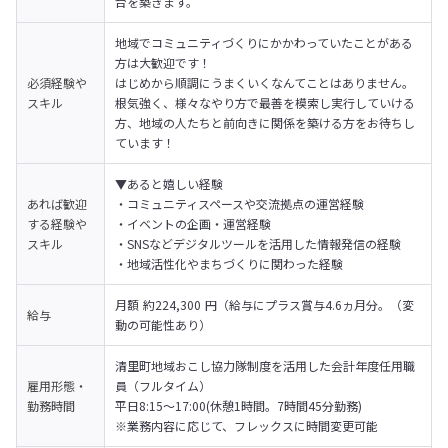
台を築きます。
地域でコミュニティづくりにかかわっていたことがある
方は大歓迎です！

必須経験や
はじめから順調にうまくいくなんてことはありません。

スキル
根気強く、様々なやり方で最善を模索し実行していける
方、地域の人たちと前向きに関係を築ける方をお待ちし
ています！
▼あると嬉しい経験

あれば歓迎
・コミュニティスペースや交流拠点の運営経験

する経験や
・イベントの企画・運営経験

スキル
・SNSなどデジタルツールを活用した情報発信の経験

・地域活性化やまちづくりに関わった経験
月額 約224,300 円（給与にプラス賞与4.6ヵ月分。（変
給与
動の可能性あり）
清里町地域おこし協力隊制度を活用した会計年度任用職
雇用形態・
員（フルタイム）

勤務時間
平日8:15〜17:00(休憩1時間。7時間45分勤務)

※業務内容に応じて、フレックスに時間変更可能