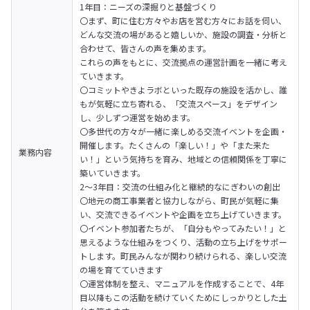
1年目：ニーズの深掘りと基盤づくり

〇まず、町に住む方々やお店を営む方々にお話を伺い、
どんな交流の場があると嬉しいか、施設の調査・分析と
合わせて、皆さんの声を集めます。

これらの声をもとに、交流拠点の運営計画を一緒に考え
ていきます。

〇コミットやきよラボといった既存の施設を活かし、誰
もが気軽に立ち寄れる、「交流スペース」をデザイン
し、少しずつ運営を始めます。

〇多世代の方々が一緒に楽しめる交流イベントを企画・
開催します。たくさんの「楽しい！」や「また来た
業務内容
い！」という気持ちを育み、地域との信頼関係を丁寧に
築いていきます。
2～3年目：交流の仕組み化と継続的なにぎわいの創出

〇地元の商工事業者と協力しながら、町民が気軽に集
い、交流できるイベントや企画を立ち上げていきます。

〇イベント参加者たちが、「自分もやってみたい！」と
思えるような仕組みをつくり、活動の立ち上げをサポー
トします。町民みんなが関わり続けられる、楽しい交流
の場を育てていきます

〇運営体制を整え、マニュアルを作成することで、4年
目以降もこの活動を続けていくためにしっかりとした土