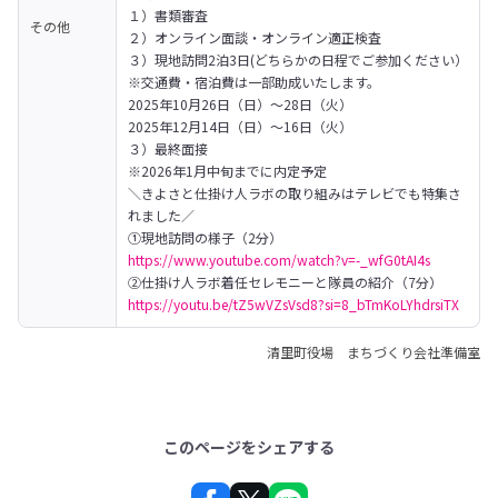
１）書類審査

その他
２）オンライン面談・オンライン適正検査

３）現地訪問2泊3日(どちらかの日程でご参加ください）

※交通費・宿泊費は一部助成いたします。

2025年10月26日（日）～28日（火）

2025年12月14日（日）～16日（火）

３）最終面接

※2026年1月中旬までに内定予定
＼きよさと仕掛け人ラボの取り組みはテレビでも特集さ
れました／

①現地訪問の様子（2分）
https://www.youtube.com/watch?v=-_wfG0tAI4s
②仕掛け人ラボ着任セレモニーと隊員の紹介（7分）
https://youtu.be/tZ5wVZsVsd8?si=8_bTmKoLYhdrsiTX
清里町役場 まちづくり会社準備室
このページをシェアする