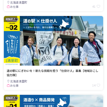
北海道清里町
41
お仕事
募集終了
道の駅ににぎわいを！新たな挑戦を担う「仕掛け人」募集【地域おこし
協力隊】
北海道清里町
14
お仕事
募集終了