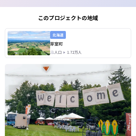
まずはご自宅から十勝をのぞいてみま
同じ北海道でも、夏
せんか？

生活環境など、暮ら
てさまざま。

このプロジェクトの地域
📍開催日時：8月4日（火）20:00〜
当日は、ランキング
21:30

ーク、移住コーディ
📍開催方法：オンライン開催
タイムも予定していま
北海道
（ZOOM）

芽室町
📍参加費：無料

▼イベントの詳細・
📍申込フォーム：https://utage-
人口
1.72万人
https://iju.hokkaid
system.com/event/Y9K5X6lucuWx/re
26/

gister

📍申込締切：8月4日（火）18:00
もしご都合がよろし
会いできたらうれし