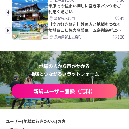
米原での住まい探しに空き家バンクをご
利用ください
4
42
滋賀県米原市
【交流好き歓迎】外国人と地域をつなぐ
地域おこし協力隊募集｜五島列島新上五
5
島町
128
長崎県新上五島町
地域の人から声がかかる
地域とつながるプラットフォーム
新規ユーザー登録（無料）
ユーザー(地域に行きたい人)の方