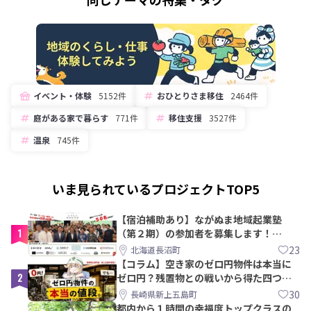
イベント・体験
5152件
おひとりさま移住
2464件
庭がある家で暮らす
771件
移住支援
3527件
温泉
745件
いま見られているプロジェクトTOP5
【宿泊補助あり】ながぬま地域起業塾
1
（第２期）の参加者を募集します！
【8/21〆】
23
北海道長沼町
【コラム】空き家のゼロ円物件は本当に
2
ゼロ円？残置物との戦いから得た四つの
教訓｜新上五島町
30
長崎県新上五島町
都内から１時間の幸福度トップクラスの