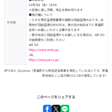
10月3日（金）18:00

※定員に達し次第、申込を締め切ります
■飛行機について

・とかち帯広空港発着便の運航は羽田空港のみです。出
その他
発地が羽田空港以外の方は、旅行日の前日までに芽室町
近郊へお越しいただく必要があります

・旅行当日に羽田空港からお越しになる場合は、AIR DO
の始発便をご利用ください

https://www.airdo.jp/
https://www.jal.co.jp/
NPO法人 Qucurcus（芽室町から移住定住事業を受託している法人です。芽室
町地域おこし協力隊OGとOBが運営しています）
このページをシェアする