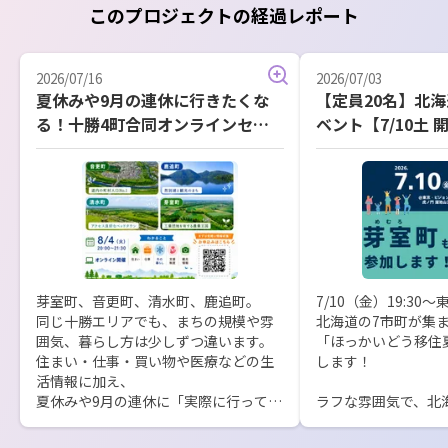
このプロジェクトの経過レポート
2026/07/16
2026/07/03
夏休みや9月の連休に行きたくな
【定員20名】北
る！十勝4町合同オンラインセミ
ベント【7/10土 
ナー開催
芽室町、音更町、清水町、鹿追町。

7/10（金）19:30〜
同じ十勝エリアでも、まちの規模や雰
北海道の7市町が集ま
囲気、暮らし方は少しずつ違います。

「ほっかいどう移住
住まい・仕事・買い物や医療などの生
します！

活情報に加え、

夏休みや9月の連休に「実際に行ってみ
ラフな雰囲気で、北
たくなる観光・体験スポット」もご紹
や暮らしのリアルを
介します✨

だく内容です。
