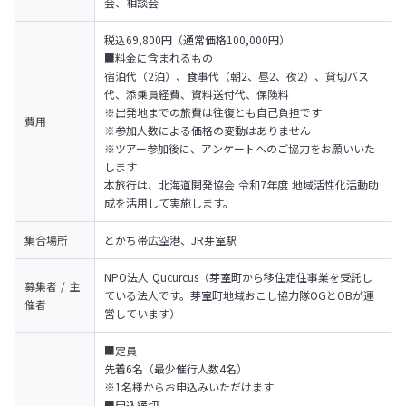
会、相談会
税込69,800円（通常価格100,000円）

■料金に含まれるもの

宿泊代（2泊）、食事代（朝2、昼2、夜2）、貸切バス
代、添乗員経費、資料送付代、保険料

※出発地までの旅費は往復とも自己負担です

費用
※参加人数による価格の変動はありません

※ツアー参加後に、アンケートへのご協力をお願いいた
します
本旅行は、北海道開発協会 令和7年度 地域活性化活動助
成を活用して実施します。
集合場所
とかち帯広空港、JR芽室駅
NPO法人 Qucurcus（芽室町から移住定住事業を受託し
募集者 / 主
ている法人です。芽室町地域おこし協力隊OGとOBが運
催者
営しています）
■定員

先着6名（最少催行人数4名）

※1名様からお申込みいただけます
■申込締切
