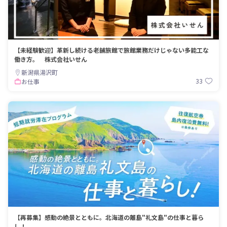
【未経験歓迎】革新し続ける老舗旅館で旅館業務だけじゃない多能工な
働き方。 株式会社いせん
新潟県湯沢町
33
お仕事
【再募集】感動の絶景とともに。北海道の離島"礼文島"の仕事と暮ら
し！