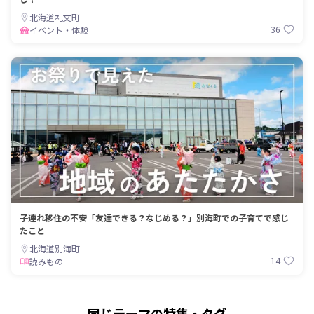
北海道礼文町
36
イベント・体験
子連れ移住の不安「友達できる？なじめる？」別海町での子育てで感じ
たこと
北海道別海町
14
読みもの
同じテーマの特集・タグ