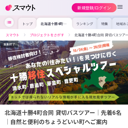
新規登録/ログイン
トップ
北海道十勝4町合
ランキング
特集
地域お
同 貸切バスツア
の求人
ー｜先着6名｜自
を集め
然と便利のちょう
事内容
スマウト
プロジェクトをさがす
北海道十勝4町合同 貸切バスツア
どいい町へご案内
を比較
合った
けよう
募集終了
北海道十勝4町合同 貸切バスツアー｜先着6名
｜自然と便利のちょうどいい町へご案内