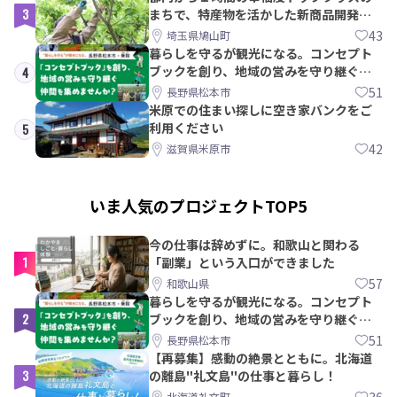
3
まちで、特産物を活かした新商品開発＆
PRメンバー募集！
43
埼玉県鳩山町
暮らしを守るが観光になる。コンセプト
ブックを創り、地域の営みを守り継ぐ仲
4
間を集めませんか？
51
長野県松本市
米原での住まい探しに空き家バンクをご
利用ください
5
42
滋賀県米原市
いま人気のプロジェクトTOP5
今の仕事は辞めずに。和歌山と関わる
1
「副業」という入口ができました
57
和歌山県
暮らしを守るが観光になる。コンセプト
2
ブックを創り、地域の営みを守り継ぐ仲
間を集めませんか？
51
長野県松本市
【再募集】感動の絶景とともに。北海道
3
の離島"礼文島"の仕事と暮らし！
36
北海道礼文町