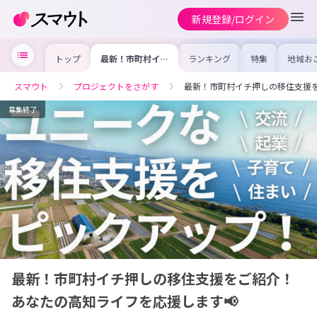
新規登録/ログイン
トップ
最新！市町村イチ
ランキング
特集
地域お
押しの移住支援を
の求人
ご紹介！あなたの
を集め
高知ライフを応援
事内容
スマウト
プロジェクトをさがす
最新！市町村イチ押しの移住支援を
します📢
を比較
合った
けよう
募集終了
最新！市町村イチ押しの移住支援をご紹介！
あなたの高知ライフを応援します📢