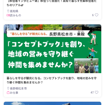
【移住者インタビュー🎤】移住って自由だ！高知で暮らす先輩移住者た
ちのリアル🌿
高知県
6
読みもの
暮らしを守るが観光になる。コンセプトブックを創り、地域の営みを守
り継ぐ仲間を集めませんか？
長野県松本市
47
お仕事