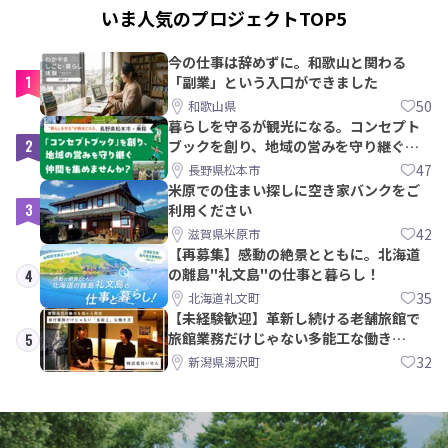
いま人気のプロジェクトTOP5
今の仕事は辞めずに。和歌山と関わる
1
「副業」という入口ができました
50
和歌山県
暮らしを守るが観光になる。コンセプト
2
ブックを創り、地域の営みを守り継ぐ仲
間を集めませんか？
47
長野県松本市
米原での住まい探しに空き家バンクをご
3
利用ください
42
滋賀県米原市
【再募集】感動の絶景とともに。北海道
の離島"礼文島"の仕事と暮らし！
4
35
北海道礼文町
【未経験歓迎】革新し続ける老舗旅館で
旅館業務だけじゃない多能工な働き
5
方。 株式会社いせん
32
新潟県湯沢町