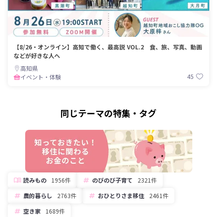
【8/26・オンライン】高知で働く、最高説 VOL.2 食、旅、写真、動画
などが好きな人へ
高知県
45
イベント・体験
同じテーマの特集・タグ
読みもの
1956件
のびのび子育て
2321件
農的暮らし
2763件
おひとりさま移住
2461件
空き家
1689件