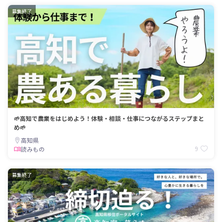
募集終了
🌱高知で農業をはじめよう！体験・相談・仕事につながるステップまと
め🌱
高知県
9
読みもの
募集終了