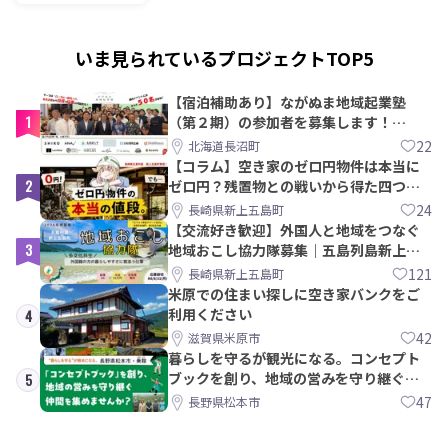
いま見られているプロジェクトTOP5
【宿泊補助あり】ながぬま地域起業塾
1
（第２期）の参加者を募集します！
【8/21〆】
22
北海道長沼町
【コラム】空き家のゼロ円物件は本当に
2
ゼロ円？残置物との戦いから得た四つの
教訓｜新上五島町
24
長崎県新上五島町
【交流好き歓迎】外国人と地域をつなぐ
3
地域おこし協力隊募集｜五島列島新上五
島町
121
長崎県新上五島町
米原での住まい探しに空き家バンクをご
利用ください
4
42
滋賀県米原市
暮らしを守るが観光になる。コンセプト
ブックを創り、地域の営みを守り継ぐ仲
5
間を集めませんか？
47
長野県松本市