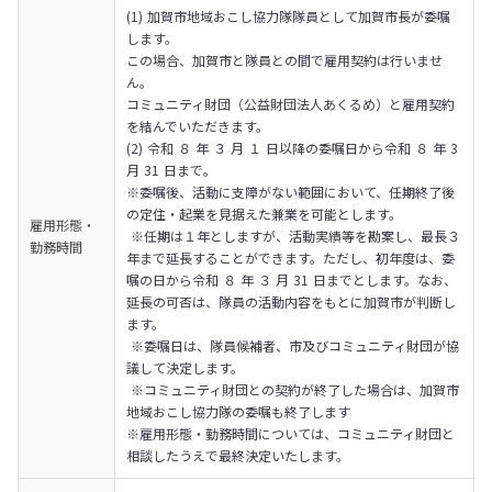
(1) 加賀市地域おこし協力隊隊員として加賀市長が委嘱
します。

この場合、加賀市と隊員との間で雇用契約は行いませ
ん。

コミュニティ財団（公益財団法人あくるめ）と雇用契約
を結んでいただきます。

(2) 令和 ８ 年 ３ 月 １ 日以降の委嘱日から令和 ８ 年 3 
月 31 日まで。

※委嘱後、活動に支障がない範囲において、任期終了後
の定住・起業を見据えた兼業を可能とします。

雇用形態・
 ※任期は１年としますが、活動実績等を勘案し、最長３
勤務時間
年まで延長することができます。ただし、初年度は、委
嘱の日から令和 ８ 年 ３ 月 31 日までとします。なお、
延長の可否は、隊員の活動内容をもとに加賀市が判断し
ます。

 ※委嘱日は、隊員候補者、市及びコミュニティ財団が協
議して決定します。

 ※コミュニティ財団との契約が終了した場合は、加賀市
地域おこし協力隊の委嘱も終了します
※雇用形態・勤務時間については、コミュニティ財団と
相談したうえで最終決定いたします。