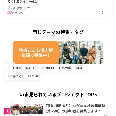
てくれるまち」vol.1
石川県加賀市
5
読みもの
同じテーマの特集・タグ
お仕事
3680件
地域おこし協力隊
6946件
場づくり
2372件
いま見られているプロジェクトTOP5
【宿泊補助あり】ながぬま地域起業塾
1
（第２期）の参加者を募集します！
【8/21〆】