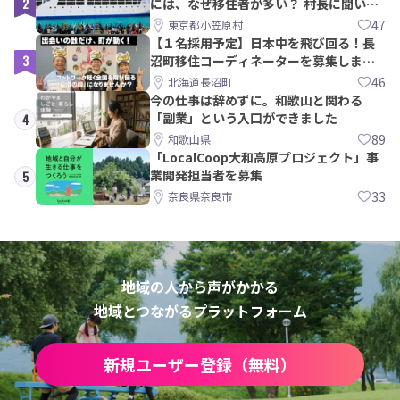
2
には、なぜ移住者が多い？ 村長に聞いて
みた
47
東京都小笠原村
【１名採用予定】日本中を飛び回る！長
3
沼町移住コーディネーターを募集しま
す！
46
北海道長沼町
今の仕事は辞めずに。和歌山と関わる
「副業」という入口ができました
4
89
和歌山県
「LocalCoop大和高原プロジェクト」事
業開発担当者を募集
5
33
奈良県奈良市
地域の人から声がかかる
地域とつながるプラットフォーム
新規ユーザー登録（無料）