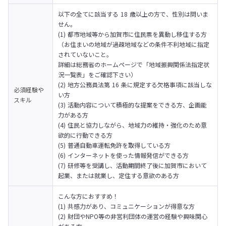
以下の全てに該当する 18 歳以上の方で、性別は問いま
せん。

(1) 都市地域等から加賀市に住民票を異動し移住する方

（お住まいの地域が過疎地域などの条件不利地域に指定
されていないこと。

詳細は総務省のホームページで「地域振興関係法指定状
況一覧表」をご確認下さい）

(2) 地方公務員法第 16 条に規定する欠格事項に該当しな
必須経験や
い方

スキル
(3) 活動内容について積極的な提案をできる方、企画能
力がある方

(4) 住民と協力しながら、地域力の維持・強化のため意
欲的に行動できる方

(5) 普通自動車運転免許を取得している方

(6) インターネットを使った情報発信ができる方

(7) 研修等を受講し、活動期間終了後に加賀市において
起業、または就業し、定住する意欲のある方
こんな方におすすめ！

(1) 共感力があり、コミュニケーションが得意な方

(2) 財団やNPO等の非営利団体の運営の経験や興味関心