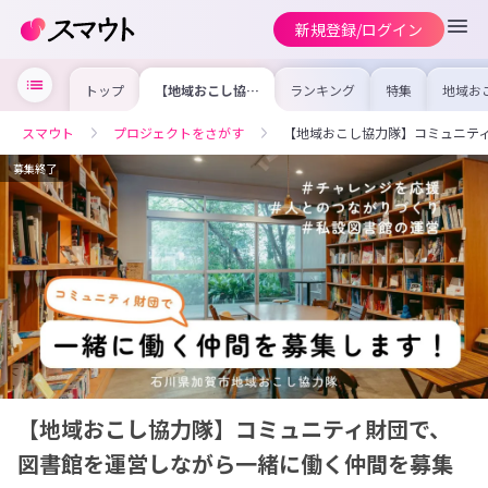
新規登録/ログイン
トップ
【地域おこし協力
ランキング
特集
地域お
隊】コミュニティ
の求人
財団で、図書館を
を集め
運営しながら一緒
事内容
スマウト
プロジェクトをさがす
【地域おこし協力隊】コミュニテ
に働く仲間を募集
を比較
します！
合った
けよう
募集終了
【地域おこし協力隊】コミュニティ財団で、
図書館を運営しながら一緒に働く仲間を募集