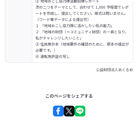
② 地域おこし協力隊活動目標レポート

次の二つをテーマとして、合わせて 1,000 字程度でレポ
ートを作成し、提出してください。様式は問いません。
（ワード等データによる提出可）

１ 「地域おこし協力隊に活かしたい私の能力」

２ 「地域の財団（＝コミュニティ財団）の一員となり、
私がチャレンジしたいこと」

③ 住民票抄本（地域要件の確認のために、原本の提出が
必要です。）

④ 運転免許証の写し
公益財団法人あくるめ
このページをシェアする