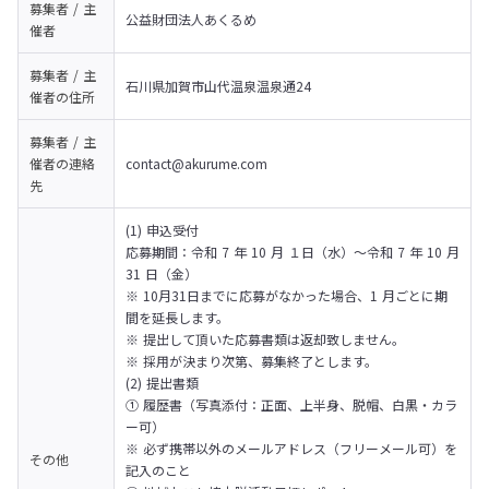
募集者 / 主
公益財団法人あくるめ
催者
募集者 / 主
石川県加賀市山代温泉温泉通24
催者の
住所
募集者 / 主
催者の
連絡
contact@akurume.com
先
(1) 申込受付

応募期間：令和 7 年 10 月 １日（水）～令和 7 年 10 月 
31 日（金）

※ 10月31日までに応募がなかった場合、1 月ごとに期
間を延長します。

※ 提出して頂いた応募書類は返却致しません。

※ 採用が決まり次第、募集終了とします。
(2) 提出書類

① 履歴書（写真添付：正面、上半身、脱帽、白黒・カラ
ー可）

※ 必ず携帯以外のメールアドレス（フリーメール可）を
その他
記入のこと
