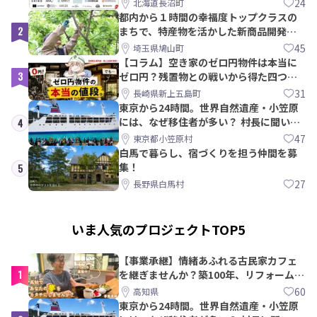
24
北海道長沼町
都内から１時間の幸福度トップクラスの
2
まちで、特産物を活かした新商品開発＆
PRメンバー募集！
45
埼玉県鳩山町
【コラム】空き家のゼロ円物件は本当に
3
ゼロ円？残置物との戦いから得た四つの
教訓｜新上五島町
31
長崎県新上五島町
東京から24時間。世界自然遺産・小笠原
には、なぜ移住者が多い？ 村長に聞いて
4
みた
47
東京都小笠原村
白馬で暮らし、宿づくりを担う仲間を募
集！
5
27
長野県白馬村
いま人気のプロジェクトTOP5
【事業承継】情緒あふれる古民家カフェ
1
を継ぎませんか？築100年、リフォームか
ら約10年！
60
高知県
東京から24時間。世界自然遺産・小笠原