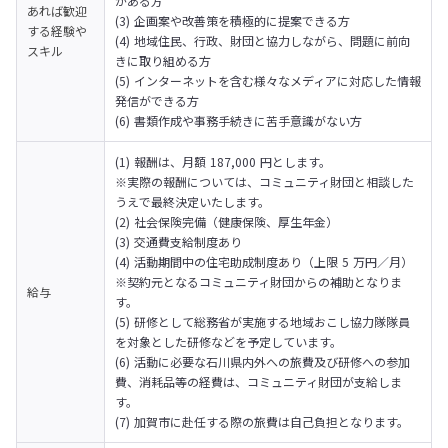
がある方

あれば歓迎
(3) 企画案や改善策を積極的に提案できる方

する経験や
(4) 地域住民、行政、財団と協力しながら、問題に前向
スキル
きに取り組める方

(5) インターネットを含む様々なメディアに対応した情報
発信ができる方

(6) 書類作成や事務手続きに苦手意識がない方
(1) 報酬は、月額 187,000 円とします。

※実際の報酬については、コミュニティ財団と相談した
うえで最終決定いたします。

(2) 社会保険完備（健康保険、厚生年金）

(3) 交通費支給制度あり

(4) 活動期間中の住宅助成制度あり（上限 5 万円／月）

※契約元となるコミュニティ財団からの補助となりま
給与
す。

(5) 研修として総務省が実施する地域おこし協力隊隊員
を対象とした研修などを予定しています。

(6) 活動に必要な石川県内外への旅費及び研修への参加
費、消耗品等の経費は、コミュニティ財団が支給しま
す。

(7) 加賀市に赴任する際の旅費は自己負担となります。