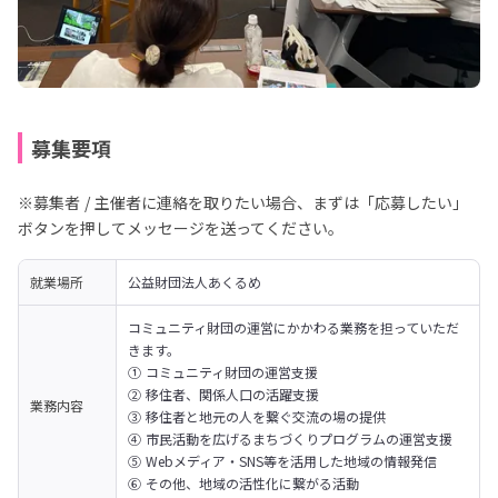
募集要項
※募集者 / 主催者に連絡を取りたい場合、まずは「応募したい」
ボタンを押してメッセージを送ってください。
就業場所
公益財団法人あくるめ
コミュニティ財団の運営にかかわる業務を担っていただ
きます。
① コミュニティ財団の運営支援

② 移住者、関係人口の活躍支援

業務内容
③ 移住者と地元の人を繋ぐ交流の場の提供

④ 市民活動を広げるまちづくりプログラムの運営支援

⑤ Webメディア・SNS等を活用した地域の情報発信

⑥ その他、地域の活性化に繋がる活動