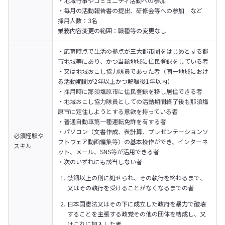
・地域行事やコミュニティ活動への参加

・毎月の活動報告書の提出、研修会等への参加　など
採用人数：3名

業務内容変更の範囲：職種等の変更なし
・応募時点で生活の拠点が三大都市圏をはじめとする都
市地域等にあり、かつ当該地域に住民登録をしている者

・又は地域おこし協力隊員であった者（同一地域におけ
る活動期間が2年以上かつ解嘱後1年以内）

・採用時に那須塩原市に住民登録を移し居住できる者

・地域おこし協力隊員としての活動期間終了後も那須塩
原市に定住しようとする意欲を持っている者

・普通自動車第一種運転免許を有する者

・パソコン（文書作成、表計算、プレゼンテーションソ
必須経験や
フトウェア動画編集等）の基本操作ができ、インターネ
スキル
ット、メール、SNS等が活用できる者

・次のいずれにも該当しない者
禁錮以上の刑に処せられ、その執行を終わるまで、
又はその執行を受けることがなくなるまでの者
日本国憲法又はその下に成立した政府を暴力で破壊
することを主張する政党その他の団体を結成し、又
はこれに加入した者