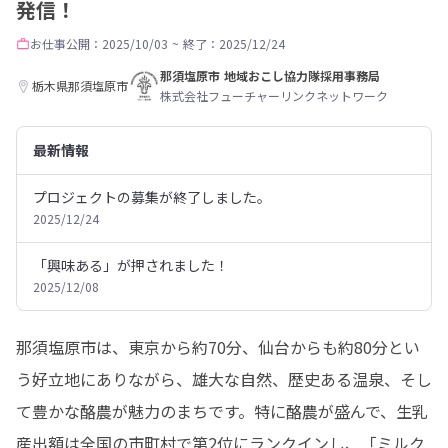
発信！
お仕事
公開：2025/10/03
~
終了：2025/12/24
那須塩原市 地域おこし協力隊採用事務局
栃木県那須塩原市
株式会社フューチャーリンクネットワーク
最新情報
プロジェクトの募集が終了しました。
2025/12/24
「興味ある」が押されました！
2025/12/08
那須塩原市は、東京から約70分、仙台からも約80分とい
う好立地にありながら、雄大な自然、歴史ある温泉、そし
て豊かな酪農が魅力のまちです。特に酪農が盛んで、生乳
産出額は全国の市町村で第2位にランクインし、「ミルク