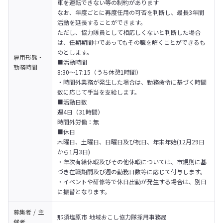
車を運転できない等の制約があります

なお、年度ごとに再度任用の可否を判断し、最長3年間
活動を延長することができます。

ただし、協力隊員として相応しくないと判断した場合
は、任期期間中であってもその職を解くことができるも
のとします。
雇用形態・
■活動時間

勤務時間
8:30～17:15（うち休憩1時間）

・時間外業務が発生した場合は、勤務命令に基づく時間
数に応じて手当を支給します。
■活動日数

週4日（31時間）

時間外労働：無
■休日

木曜日、土曜日、日曜日及び祝日、年末年始(12月29日
から1月3日)

・年次有給休暇及びその他休暇については、市規則に基
づき在職期間及び週の勤務日数等に応じて付与します。

・イベントや研修等で休日出勤が発生する場合は、別日
に振替となります。
募集者 / 主
那須塩原市 地域おこし協力隊採用事務局
催者