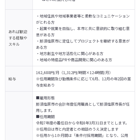
・地域住民や地域事業者等と柔軟なコミュニケーション
がとれる方

・起業や就業を目指し、本市と共に意欲的に取り組む意
あれば歓迎
思がある方

する経験や
・那須塩原市に定住してプロジェクトを継続する意思が
スキル
ある方

・地方創生や地方活性化に関心がある方

・地域の特産品PRや商品開発に関心のある方
162,688円/月（1,312円/時間×124時間/月）

給与
※任用期間及び勤務条件に応じて6月、12月の年2回の賞
与支給あり
■雇用形態

那須塩原市の会計年度任用職員として那須塩原市長が任
用します。
■任用期間

令和7年度の着任日から令和8年3月31日までとします。

※任用日は市と内定者との相談のうえ決定します

※任用から1か月間は「条件付採用期間」となり、公用