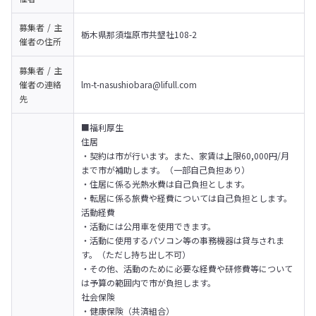
募集者 / 主
栃木県那須塩原市共墾社108-2
催者の
住所
募集者 / 主
催者の
連絡
lm-t-nasushiobara@lifull.com
先
■福利厚生

住居

・契約は市が行います。また、家賃は上限60,000円/月
まで市が補助します。（一部自己負担あり）

・住居に係る光熱水費は自己負担とします。

・転居に係る旅費や経費については自己負担とします。

活動経費

・活動には公用車を使用できます。

・活動に使用するパソコン等の事務機器は貸与されま
す。（ただし持ち出し不可）

・その他、活動のために必要な経費や研修費等について
は予算の範囲内で市が負担します。

社会保険

・健康保険（共済組合）
