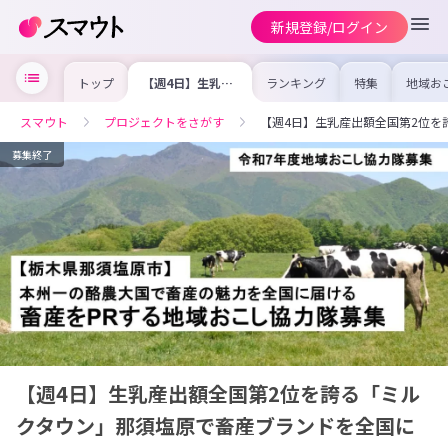
新規登録/ログイン
トップ
【週4日】生乳産
ランキング
特集
地域お
出額全国第2位を
の求人
誇る「ミルクタウ
を集め
ン」那須塩原で畜
事内容
スマウト
プロジェクトをさがす
【週4日】生乳産出額全国第2位
産ブランドを全国
を比較
に発信！
合った
けよう
募集終了
【週4日】生乳産出額全国第2位を誇る「ミル
クタウン」那須塩原で畜産ブランドを全国に