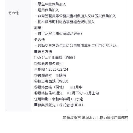
・厚生年金保険加入

・雇用保険加入

その他
・非常勤職員等公務災害補償加入又は労災保険加入

・栃木県市町村総合事務組合規約加入

副業

・可（ただし市の承認が必要）

その他

・通勤や日常の生活には自家用車をご利用ください。
■選考方法

①カジュアル面談（WEB）

②応募書類の受付

※期限：2025/12/24

③書類選考　※随時

④担当者面談（WEB）

⑤最終面接（現地）　※1月中

⑥最終結果の通知　※1月下旬～2月上旬

任用時期：令和8年4月1日予定
■募集委託先：株式会社LIFULL
那須塩原市 地域おこし協力隊採用事務局