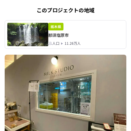
4. 担当者面談（WEB）

5. 最終面接（現地）※1月中

このプロジェクトの地域
6. 結果通知　※1月下旬～2月上旬

内定時期：令和8年4月1日予定
栃木県
那須塩原市
人口
11.26万人