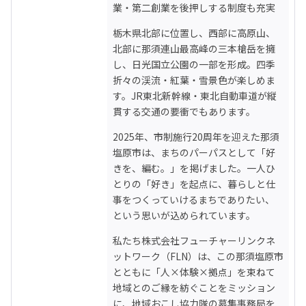
業・第二創業を後押しする制度も充実
栃木県北部に位置し、西部に高原山、
北部に那須連山最高峰の三本槍岳を擁
し、日光国立公園の一部を形成。四季
折々の渓流・紅葉・雪景色が楽しめま
す。JR東北新幹線・東北自動車道が縦
貫する交通の要衝でもあります。
2025年、市制施行20周年を迎えた那須
塩原市は、まちのパーパスとして「好
きを、編む。」を掲げました。一人ひ
とりの「好き」を起点に、暮らしと仕
事をつくっていけるまちでありたい、
という思いが込められています。
私たち株式会社フューチャーリンクネ
ットワーク（FLN）は、この那須塩原市
とともに「人×体験×拠点」を束ねて
地域とのご縁を紡ぐことをミッション
に、地域おこし協力隊の募集事務局を