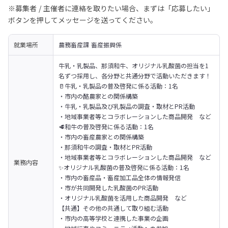
※募集者 / 主催者に連絡を取りたい場合、まずは「応募したい」
ボタンを押してメッセージを送ってください。
就業場所
農務畜産課 畜産振興係
牛乳・乳製品、那須和牛、オリジナル乳酸菌の担当を1
名ずつ採用し、各分野と共通分野で活動いただきます！
🥛牛乳・乳製品の普及啓発に係る活動：1名

・市内の酪農家との関係構築

・牛乳・乳製品及び乳製品の調査・取材とPR活動

・地域事業者等とコラボレーションした商品開発　など
🥩和牛の普及啓発に係る活動：1名

・市内の畜産農家との関係構築

・那須和牛の調査・取材とPR活動

・地域事業者等とコラボレーションした商品開発　など
業務内容
✨オリジナル乳酸菌の普及啓発に係る活動：1名

・市内の畜産品・畜産加工品全体の情報発信

・市が共同開発した乳酸菌のPR活動

・オリジナル乳酸菌を活用した商品開発　など
【共通】その他の共通して取り組む活動

・市内の高等学校と連携した事業の企画
