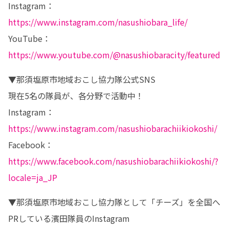
Instagram：
https://www.instagram.com/nasushiobara_life/
YouTube：
https://www.youtube.com/@nasushiobaracity/featured
▼那須塩原市地域おこし協力隊公式SNS

現在5名の隊員が、各分野で活動中！

Instagram：
https://www.instagram.com/nasushiobarachiikiokoshi/
Facebook：
https://www.facebook.com/nasushiobarachiikiokoshi/?
locale=ja_JP
▼那須塩原市地域おこし協力隊として「チーズ」を全国へ