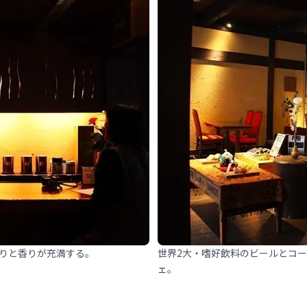
りと香りが充満する。
世界2大・嗜好飲料のビールとコ
ェ。