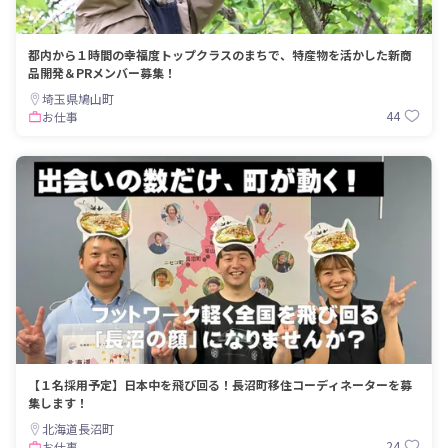
都内から１時間の幸福度トップクラスのまちで、特産物を活かした新商
品開発＆PRメンバー募集！
埼玉県鳩山町
44
お仕事
【１名採用予定】日本中を飛び回る！長沼町移住コーディネーターを募
集します！
北海道長沼町
24
お仕事