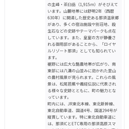
の主峰・茶臼岳（1,915m）がそびえて
います。山麓地帯には舒明2年（西暦
630年）に開湯した歴史ある那須温泉郷
があり、多くの宿泊施設や別荘地、殺
生石などの史跡やテーマパークも点在
しています。また、皇室の方が静養さ
れる御用邸があることから、「ロイヤ
ルリゾート那須」としても知られてい
ます。

裾野には広大な酪農地帯が広がり、南
東部には八溝の山並みに抱かれた里山
の農村風景が見られます。これらの風
景は、松尾芭蕉や義経伝説に代表され
る様々な史跡とともに、町の魅力とな
っています。

町内には、JR東北本線、東北新幹線、
東北自動車道、国道4号、国道294号が
縦貫しています。特に東北自動車道に
は、那須ICとETC専用の那須高原スマ