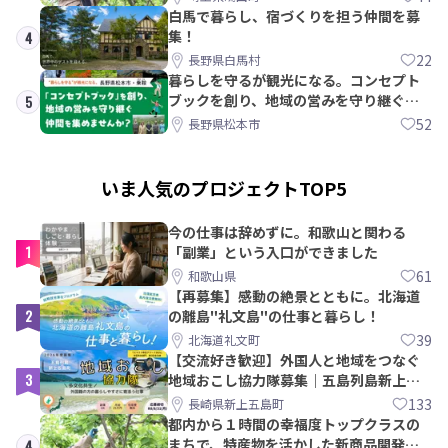
白馬で暮らし、宿づくりを担う仲間を募
集！
4
22
長野県白馬村
暮らしを守るが観光になる。コンセプト
ブックを創り、地域の営みを守り継ぐ仲
5
間を集めませんか？
52
長野県松本市
いま人気のプロジェクトTOP5
今の仕事は辞めずに。和歌山と関わる
1
「副業」という入口ができました
61
和歌山県
【再募集】感動の絶景とともに。北海道
2
の離島"礼文島"の仕事と暮らし！
39
北海道礼文町
【交流好き歓迎】外国人と地域をつなぐ
3
地域おこし協力隊募集｜五島列島新上五
島町
133
長崎県新上五島町
都内から１時間の幸福度トップクラスの
まちで、特産物を活かした新商品開発＆
4