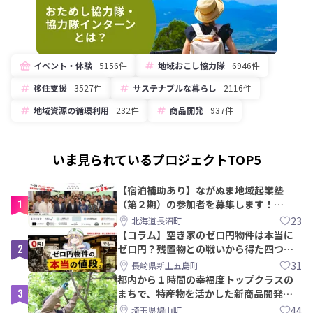
イベント・体験
5156件
地域おこし協力隊
6946件
移住支援
3527件
サステナブルな暮らし
2116件
地域資源の循環利用
232件
商品開発
937件
いま見られているプロジェクトTOP5
【宿泊補助あり】ながぬま地域起業塾
1
（第２期）の参加者を募集します！
【8/21〆】
23
北海道長沼町
【コラム】空き家のゼロ円物件は本当に
2
ゼロ円？残置物との戦いから得た四つの
教訓｜新上五島町
31
長崎県新上五島町
都内から１時間の幸福度トップクラスの
3
まちで、特産物を活かした新商品開発＆
PRメンバー募集！
44
埼玉県鳩山町