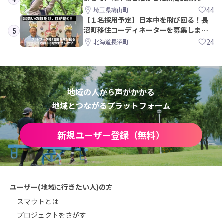
PRメンバー募集！
44
埼玉県鳩山町
【１名採用予定】日本中を飛び回る！長
沼町移住コーディネーターを募集しま
5
す！
24
北海道長沼町
地域の人から声がかかる
地域とつながるプラットフォーム
新規ユーザー登録（無料）
ユーザー(地域に行きたい人)の方
スマウトとは
プロジェクトをさがす