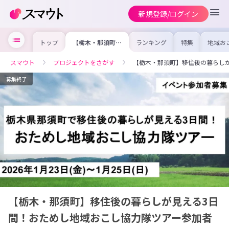
新規登録/ログイン
トップ
【栃木・那須町】
ランキング
特集
地域お
移住後の暮らしが
の求人
見える3日間！お
を集め
ためし地域おこし
事内容
スマウト
プロジェクトをさがす
【栃木・那須町】移住後の暮らし
協力隊ツアー参加
を比較
者
合った
けよう
募集終了
【栃木・那須町】移住後の暮らしが見える3日
間！おためし地域おこし協力隊ツアー参加者