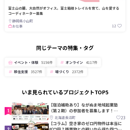
富士山の麓、大自然がオフィス。富士箱根トレイルを育て、山を愛する
コーディネーター募集
静岡県小山町
12
お仕事
同じテーマの特集・タグ
イベント・体験
5156件
オンライン
4117件
移住支援
3527件
場づくり
2372件
いま見られているプロジェクトTOP5
【宿泊補助あり】ながぬま地域起業塾
1
（第２期）の参加者を募集します！
【8/21〆】
23
北海道長沼町
【コラム】空き家のゼロ円物件は本当に
2
ゼロ円？残置物との戦いから得た四つの