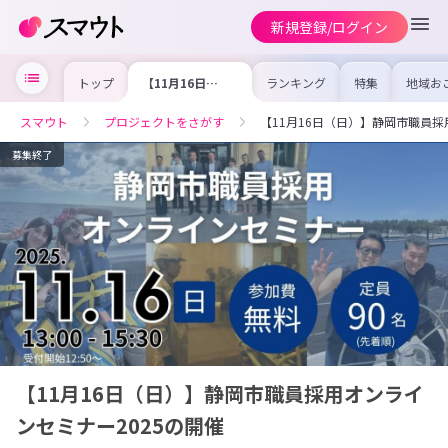
新規登録/ログイン
トップ
【11月16日
ランキング
特集
地域お
（日）】静岡市職
の求人
員採用オンライン
を集め
セミナー2025の
事内容
スマウト
プロジェクトをさがす
【11月16日（日）】静岡市職員採
開催
を比較
合った
けよう
募集終了
【11月16日（日）】静岡市職員採用オンライ
ンセミナー2025の開催