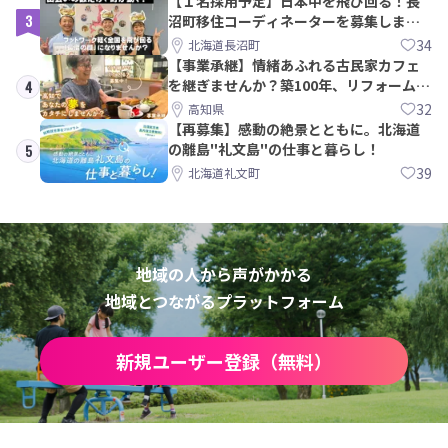
【１名採用予定】日本中を飛び回る！長
3
沼町移住コーディネーターを募集しま
す！
34
北海道長沼町
【事業承継】情緒あふれる古民家カフェ
を継ぎませんか？築100年、リフォームか
4
ら約10年！
32
高知県
【再募集】感動の絶景とともに。北海道
の離島"礼文島"の仕事と暮らし！
5
39
北海道礼文町
地域の人から声がかかる
地域とつながるプラットフォーム
新規ユーザー登録（無料）