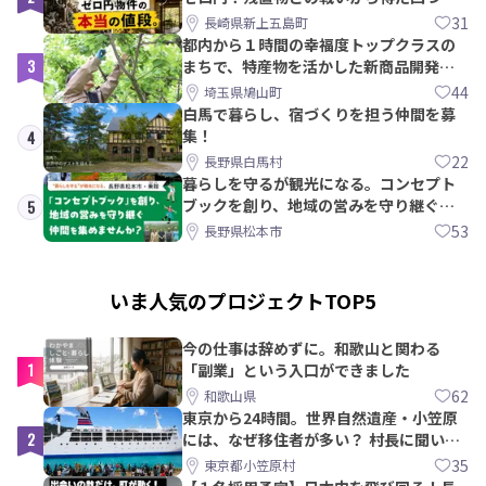
教訓｜新上五島町
31
長崎県新上五島町
都内から１時間の幸福度トップクラスの
3
まちで、特産物を活かした新商品開発＆
PRメンバー募集！
44
埼玉県鳩山町
白馬で暮らし、宿づくりを担う仲間を募
集！
4
22
長野県白馬村
暮らしを守るが観光になる。コンセプト
ブックを創り、地域の営みを守り継ぐ仲
5
間を集めませんか？
53
長野県松本市
いま人気のプロジェクトTOP5
今の仕事は辞めずに。和歌山と関わる
1
「副業」という入口ができました
62
和歌山県
東京から24時間。世界自然遺産・小笠原
2
には、なぜ移住者が多い？ 村長に聞いて
みた
35
東京都小笠原村