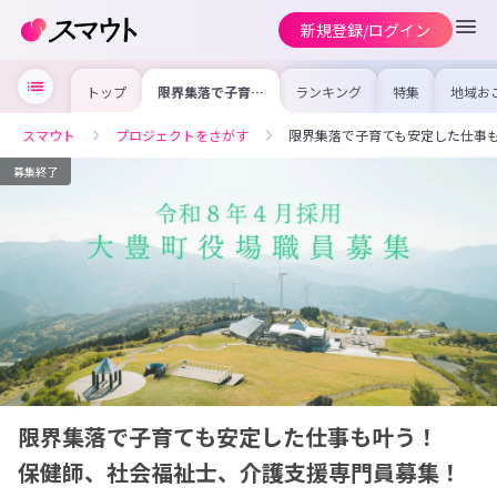
新規登録/ログイン
トップ
限界集落で子育て
ランキング
特集
地域お
も安定した仕事も
の求人
叶う！ 保健師、
を集め
社会福祉士、介護
事内容
スマウト
プロジェクトをさがす
限界集落で子育ても安定した仕事
支援専門員募集！
を比較
合った
けよう
募集終了
限界集落で子育ても安定した仕事も叶う！
保健師、社会福祉士、介護支援専門員募集！