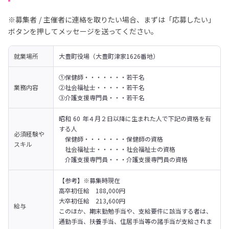
※募集者 / 主催者に連絡を取りたい場合、まずは「応募したい」
ボタンを押してメッセージを送ってください。
就業場所
大豊町役場（大豊町津家1626番地）
①保健師・・・・・・・若干名

業務内容
②社会福祉士・・・・・若干名

③介護支援専門員・・・若干名
昭和 60 年４月２日以降に生まれた人で下記の資格を有
する人

必須経験や
　保健師・・・・・・・保健師の資格

スキル
　社会福祉士・・・・・社会福祉士の資格

　介護支援専門員・・・介護支援専門員の資格
【参考】※募集時現在

高卒初任給　188,000円

大卒初任給　213,600円

給与
このほか、期末勤勉手当や、支給要件に該当する者は、
通勤手当、扶養手当、住居手当等の諸手当が支給されま