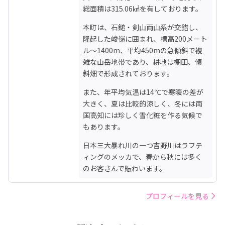
総面積は315.06㎢を有しております。
本町は、石鎚・剣山両山系が交錯し、
隆起した峻嶺に囲まれ、標高200メート
ル～1400m、平均450mの急傾斜で複
雑な山岳地帯であり、耕地は棚田、傾
斜畑で形成されております。
また、年平均気温は14℃で寒暖の差が
大きく、夏は比較的涼しく、冬には南
国高知には珍しく雪化粧を作る気候で
もあります。
日本三大暴れ川の一つ吉野川はラフテ
ィングのメッカで、春から秋には多く
のお客さんで賑わいます。
プロフィールを見る