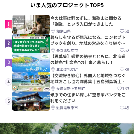
いま人気のプロジェクトTOP5
今の仕事は辞めずに。和歌山と関わる
1
「副業」という入口ができました
60
和歌山県
暮らしを守るが観光になる。コンセプト
2
ブックを創り、地域の営みを守り継ぐ仲
間を集めませんか？
52
長野県松本市
【再募集】感動の絶景とともに。北海道
3
の離島"礼文島"の仕事と暮らし！
38
北海道礼文町
【交流好き歓迎】外国人と地域をつなぐ
地域おこし協力隊募集｜五島列島新上五
4
島町
133
長崎県新上五島町
米原での住まい探しに空き家バンクをご
利用ください
5
45
滋賀県米原市