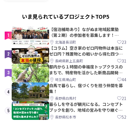
いま見られているプロジェクトTOP5
【宿泊補助あり】ながぬま地域起業塾
1
（第２期）の参加者を募集します！
【8/21〆】
23
北海道長沼町
【コラム】空き家のゼロ円物件は本当に
2
ゼロ円？残置物との戦いから得た四つの
教訓｜新上五島町
31
長崎県新上五島町
都内から１時間の幸福度トップクラスの
3
まちで、特産物を活かした新商品開発＆
PRメンバー募集！
44
埼玉県鳩山町
白馬で暮らし、宿づくりを担う仲間を募
集！
4
21
長野県白馬村
暮らしを守るが観光になる。コンセプト
ブックを創り、地域の営みを守り継ぐ仲
5
間を集めませんか？
52
長野県松本市