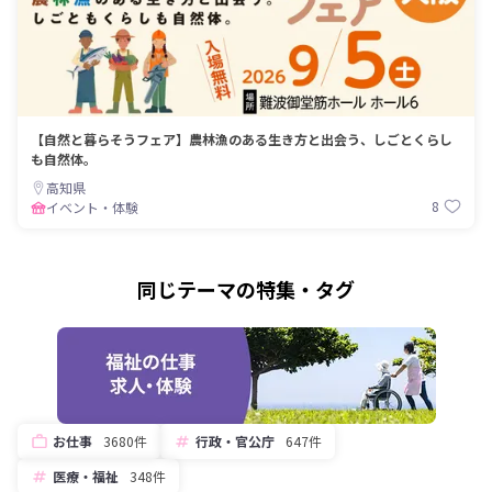
【自然と暮らそうフェア】農林漁のある生き方と出会う、しごとくらし
も自然体。
高知県
8
イベント・体験
同じテーマの特集・タグ
お仕事
3680件
行政・官公庁
647件
医療・福祉
348件