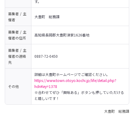
す。
募集者 / 主
大豊町　総務課
催者
募集者 / 主
高知県長岡郡大豊町津家1626番地
催者の
住所
募集者 / 主
催者の
連絡
0887-72-0450
先
https://www.town.otoyo.kochi.jp/life/detail.php?
その他
hdnKey=1378
※合わせてぜひ「興味ある」ボタンも押していただける
と嬉しいです！
大豊町 総務課