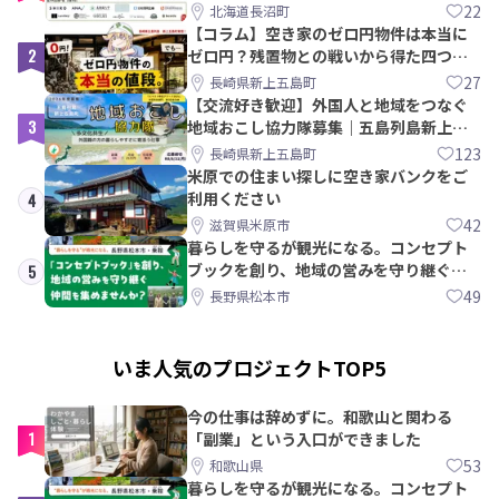
【8/21〆】
22
北海道長沼町
【コラム】空き家のゼロ円物件は本当に
2
ゼロ円？残置物との戦いから得た四つの
教訓｜新上五島町
27
長崎県新上五島町
【交流好き歓迎】外国人と地域をつなぐ
3
地域おこし協力隊募集｜五島列島新上五
島町
123
長崎県新上五島町
米原での住まい探しに空き家バンクをご
利用ください
4
42
滋賀県米原市
暮らしを守るが観光になる。コンセプト
ブックを創り、地域の営みを守り継ぐ仲
5
間を集めませんか？
49
長野県松本市
いま人気のプロジェクトTOP5
今の仕事は辞めずに。和歌山と関わる
1
「副業」という入口ができました
53
和歌山県
暮らしを守るが観光になる。コンセプト