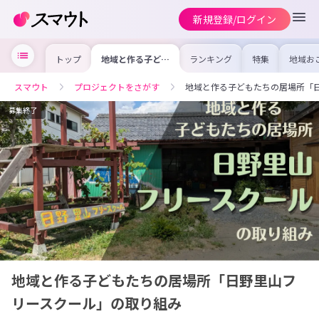
新規登録/ログイン
トップ
地域と作る子ども
ランキング
特集
地域お
たちの居場所「日
の求人
野里山フリースク
を集め
ール」の取り組み
事内容
スマウト
プロジェクトをさがす
地域と作る子どもたちの居場所「
を比較
合った
けよう
募集終了
地域と作る子どもたちの居場所「日野里山フ
リースクール」の取り組み