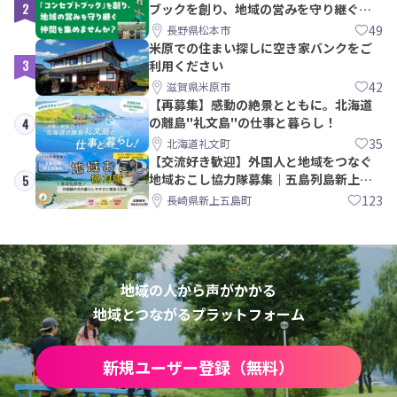
2
ブックを創り、地域の営みを守り継ぐ仲
間を集めませんか？
49
長野県松本市
米原での住まい探しに空き家バンクをご
3
利用ください
42
滋賀県米原市
【再募集】感動の絶景とともに。北海道
の離島"礼文島"の仕事と暮らし！
4
35
北海道礼文町
【交流好き歓迎】外国人と地域をつなぐ
地域おこし協力隊募集｜五島列島新上五
5
島町
123
長崎県新上五島町
地域の人から声がかかる
地域とつながるプラットフォーム
新規ユーザー登録（無料）