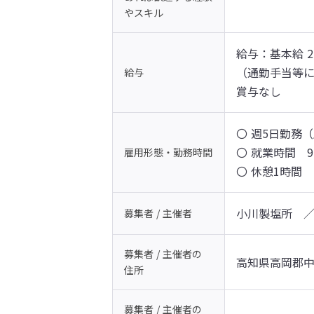
やスキル
給与：基本給 2
（通勤手当等に
給与
賞与なし
〇 週5日勤務
〇 就業時間　9：
雇用形態・勤務時間
〇 休憩1時間
小川製塩所　
募集者 / 主催者
募集者 / 主催者の
高知県高岡郡中
住所
募集者 / 主催者の