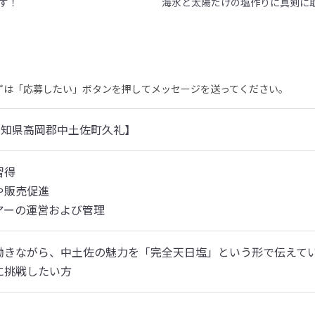
す！
海水と太陽だけの塩作りに真剣に
まずは「応募したい」ボタンを押してメッセージを送ってください。
高知県高岡郡中土佐町久礼】
得

や販売促進

アーの運営および管理
働きながら、中土佐の魅力を「完全天日塩」という形で伝えてい
に挑戦したい方