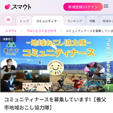
新規登録/ログイン
トップ
コミュニティナー
ランキング
特集
地域お
スを募集していま
の求人
す!【養父市地域
を集め
おこし協力隊】
事内容
スマウト
プロジェクトをさがす
コミュニティナースを募集していま
を比較
合った
けよう
募集終了
コミュニティナースを募集しています!【養父
市地域おこし協力隊】