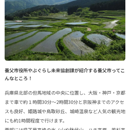
養父市役所やぶぐらし未来協創課が紹介する養父市ってこ
んなところ！
兵庫県北部の但馬地域の中央に位置し、大阪・神戸・京都
まで車で約１時間30分～2時間30分と京阪神までのアクセ
スも良好、姫路城や鳥取砂丘、城崎温泉など人気の観光地
にも約1時間程度で行けます。

西部には県下最高峰の氷ノ山や鉢伏山、ハチ高原、若杉高