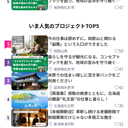
ブックを創り、地域の営みを守り継ぐ仲
5
間を集めませんか？
47
長野県松本市
いま人気のプロジェクトTOP5
今の仕事は辞めずに。和歌山と関わる
1
「副業」という入口ができました
50
和歌山県
暮らしを守るが観光になる。コンセプト
2
ブックを創り、地域の営みを守り継ぐ仲
間を集めませんか？
47
長野県松本市
米原での住まい探しに空き家バンクをご
3
利用ください
42
滋賀県米原市
【再募集】感動の絶景とともに。北海道
の離島"礼文島"の仕事と暮らし！
4
35
北海道礼文町
【未経験歓迎】革新し続ける老舗旅館で
旅館業務だけじゃない多能工な働き
5
方。 株式会社いせん
32
新潟県湯沢町