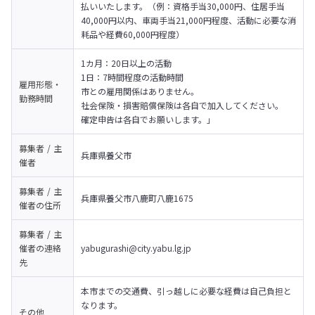
払いいたします。（例：資格手当30,000円、住居手当
40,000円以内、車両手当21,000円程度、活動に必要な消
耗品や経費60,000円程度）
1カ月：20日以上の活動

1日：7時間程度の活動時間

雇用形態・
市との雇用関係はありません。

勤務時間
社会保険・損害賠償保険は各自で加入してください。

確定申告は各自でお願いします。」
募集者 / 主
兵庫県養父市
催者
募集者 / 主
兵庫県養父市八鹿町八鹿1675
催者の
住所
募集者 / 主
催者の
連絡
yabugurashi@city.yabu.lg.jp
先
本市までの交通費、引っ越しに必要な経費は自己負担と
なります。

その他