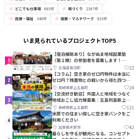
どこでも仕事場
665件
場づくり
2367件
医療・福祉
348件
複業・マルチワーク
810件
いま見られているプロジェクトTOP5
【宿泊補助あり】ながぬま地域起業塾
1
（第２期）の参加者を募集します！
【8/21〆】
22
北海道長沼町
【コラム】空き家のゼロ円物件は本当に
2
ゼロ円？残置物との戦いから得た四つの
教訓｜新上五島町
24
長崎県新上五島町
【交流好き歓迎】外国人と地域をつなぐ
3
地域おこし協力隊募集｜五島列島新上五
島町
121
長崎県新上五島町
米原での住まい探しに空き家バンクをご
利用ください
4
42
滋賀県米原市
暮らしを守るが観光になる。コンセプト