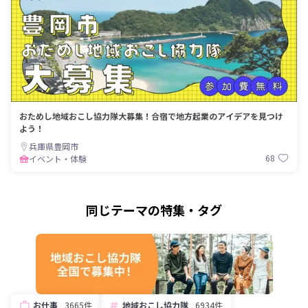
おためし地域おこし協力隊大募集！合宿で地方起業のアイデアを見つけ
よう！
兵庫県豊岡市
68
イベント・体験
同じテーマの特集・タグ
お仕事
3665件
地域おこし協力隊
6934件