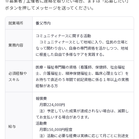
※募集者 / 主催者に連絡を取りたい場合、まずは「応募したい」
ボタンを押してメッセージを送ってください。
就業場所
養父市内
コミュニティナースに関する活動

　コミュニティナースとして地域に入り、住民の立場と
業務内容
なって関わり合い、自身の専門資格を活かしつつ、地域
に根差した自由で多様なケアを実践する。
医療・福祉専門職の資格（看護師、保健師、社会福祉
必須経験や
士、介護福祉士、精神保健福祉士、臨床心理士など）を
スキル
お持ちで直近の５年間で前記資格に係る１年以上の実務
経験がある方
報償費

　月額224,000円

　注）予定していた成果が達成されない場合は、減額し
てお支払いする場合があります。
活動費

給与
　月額150,000円程度

　注）活動に必要な経費は実績に応じて月ごとに別途支