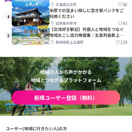
36
北海道礼文町
米原での住まい探しに空き家バンクをご
利用ください
4
43
滋賀県米原市
【交流好き歓迎】外国人と地域をつなぐ
地域おこし協力隊募集｜五島列島新上五
5
島町
129
長崎県新上五島町
地域の人から声がかかる
地域とつながるプラットフォーム
新規ユーザー登録（無料）
ユーザー(地域に行きたい人)の方