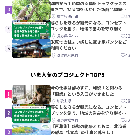
都内から１時間の幸福度トップクラスの
3
まちで、特産物を活かした新商品開発＆
PRメンバー募集！
43
埼玉県鳩山町
暮らしを守るが観光になる。コンセプト
ブックを創り、地域の営みを守り継ぐ仲
4
間を集めませんか？
52
長野県松本市
米原での住まい探しに空き家バンクをご
利用ください
5
43
滋賀県米原市
いま人気のプロジェクトTOP5
今の仕事は辞めずに。和歌山と関わる
1
「副業」という入口ができました
58
和歌山県
暮らしを守るが観光になる。コンセプト
2
ブックを創り、地域の営みを守り継ぐ仲
間を集めませんか？
52
長野県松本市
【再募集】感動の絶景とともに。北海道
3
の離島"礼文島"の仕事と暮らし！