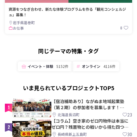
資源をつなぎ合わせ、新たな体験プログラムを作る「観光コンシェルジ
ュ」募集！
岩手県葛巻町
8
お仕事
同じテーマの特集・タグ
イベント・体験
5152件
オンライン
4116件
いま見られているプロジェクトTOP5
【宿泊補助あり】ながぬま地域起業塾
1
（第２期）の参加者を募集します！
【8/21〆】
23
北海道長沼町
【コラム】空き家のゼロ円物件は本当に
2
ゼロ円？残置物との戦いから得た四つの
教訓｜新上五島町
30
長崎県新上五島町