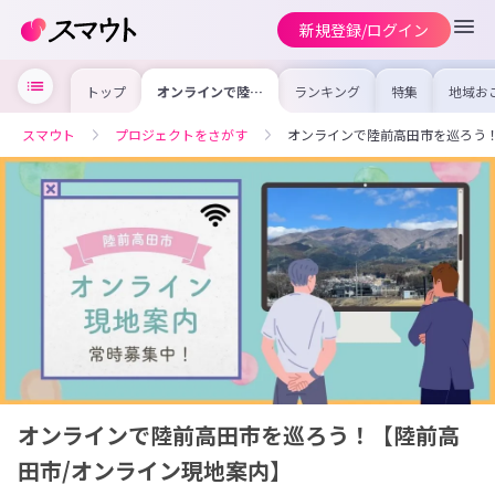
新規登録/ログイン
トップ
オンラインで陸前
ランキング
特集
地域お
高田市を巡ろう！
の求人
【陸前高田市/オ
を集め
ンライン現地案
事内容
スマウト
プロジェクトをさがす
オンラインで陸前高田市を巡ろう
内】
を比較
合った
けよう
オンラインで陸前高田市を巡ろう！【陸前高
田市/オンライン現地案内】