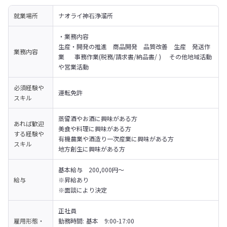
就業場所
ナオライ神石浄溜所
・業務内容

生産・開発の推進　商品開発　品質改善　生産　発送作
業務内容
業  　事務作業(税務/請求書/納品書/ ) 　その他地域活動
や営業活動　
必須経験や
運転免許
スキル
蒸留酒やお酒に興味がある方

あれば歓迎
美食や料理に興味がある方

する経験や
有機農業や酒造り一次産業に興味がある方

スキル
地方創生に興味がある方
基本給与　200,000円〜

給与
※昇給あり

※面談により決定　
正社員

雇用形態・
勤務時間: 基本　9:00-17:00　
