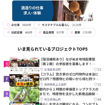
お仕事
3680件
サステナブルな暮らし
2116件
伝統産業
468件
商品開発
937件
農業
1763件
いま見られているプロジェクトTOP5
【宿泊補助あり】ながぬま地域起業塾
1
（第２期）の参加者を募集します！
【8/21〆】
23
北海道長沼町
【コラム】空き家のゼロ円物件は本当に
2
ゼロ円？残置物との戦いから得た四つの
教訓｜新上五島町
31
長崎県新上五島町
都内から１時間の幸福度トップクラスの
3
まちで、特産物を活かした新商品開発＆
PRメンバー募集！
44
埼玉県鳩山町
暮らしを守るが観光になる。コンセプト