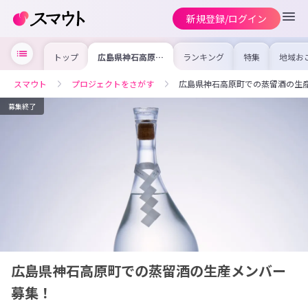
新規登録/ログイン
トップ
広島県神石高原町
ランキング
特集
地域お
での蒸留酒の生産
の求人
メンバー募集！
を集め
事内容
スマウト
プロジェクトをさがす
広島県神石高原町での蒸留酒の生
を比較
合った
けよう
募集終了
広島県神石高原町での蒸留酒の生産メンバー
募集！