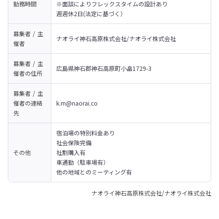
勤務時間
※面談によりフレックスタイムの設計あり

週週休2日(法定に基づく）
募集者 / 主
ナオライ神石高原株式会社/ナオライ株式会社
催者
募集者 / 主
広島県神石郡神石高原町小畠1729-3
催者の
住所
募集者 / 主
催者の
連絡
k.m@naorai.co 
先
宿泊場の特別料金あり

社会保険完備

その他
社割購入有

車通勤（駐車場有）

他の地域とのミーティング有
ナオライ神石高原株式会社/ナオライ株式会社