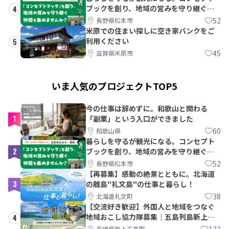
ブックを創り、地域の営みを守り継ぐ仲
4
間を集めませんか？
52
長野県松本市
米原での住まい探しに空き家バンクをご
利用ください
5
45
滋賀県米原市
いま人気のプロジェクトTOP5
今の仕事は辞めずに。和歌山と関わる
1
「副業」という入口ができました
60
和歌山県
暮らしを守るが観光になる。コンセプト
2
ブックを創り、地域の営みを守り継ぐ仲
間を集めませんか？
52
長野県松本市
【再募集】感動の絶景とともに。北海道
3
の離島"礼文島"の仕事と暮らし！
38
北海道礼文町
【交流好き歓迎】外国人と地域をつなぐ
地域おこし協力隊募集｜五島列島新上五
4
島町
132
長崎県新上五島町