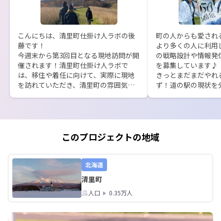
こんにちは、清里町仕掛け人ラボの後
町の人からも愛され
藤です！

より多くの人に利用
今週末から第3回目となる現地訪問が開
の戦略設計や情報発
催されます！清里町仕掛け人ラボで
を募集しています♪

は、移住や着任に向けて、実際に現地
きっとまだまだやれ
を訪れていただき、清里町の雰囲気を
ず！道の駅の現状を
直接体感することで、より具体的に暮
に、改善努力や新た
らしや働き方をイメージしていただく
めていきましょう。

取り組みを行っています。

接客が好きな方や、
募集の締め切りまで残り12日、皆様の
してみたいかた大歓迎
ご応募お待ちしています！
本プロジェクトは、
このプロジェクトの地域
りとさせていただきま
少しでもご関心いた
カジュアル面談から
北海道
か。

清里町
「興味ある」ボタン
人口
0.35万人
ますと幸いです。

お待ちしています＾＾