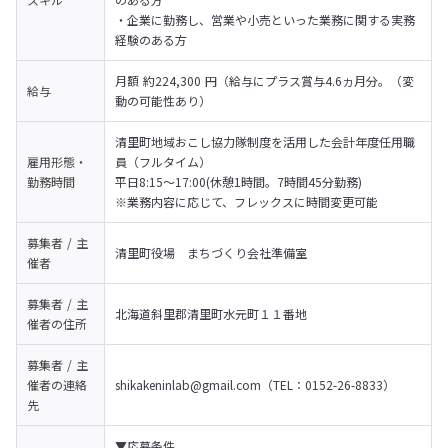
・企業に勤務し、営業や小売といった業務に関する実務
経験のある方
月額 約224,300 円（給与にプラス賞与4.6ヵ月分。（変
給与
動の可能性あり）
清里町地域おこし協力隊制度を活用した会計年度任用職
雇用形態・
員（フルタイム）

勤務時間
平日8:15〜17:00(休憩1時間。7時間45分勤務)

※業務内容に応じて、フレックスに時間変更可能
募集者 / 主
清里町役場　まちづくり会社準備室
催者
募集者 / 主
北海道斜里郡清里町水元町１１番地
催者の
住所
募集者 / 主
催者の
連絡
shikakeninlab@gmail.com（TEL：0152-26-8833）
先
▼応募条件
