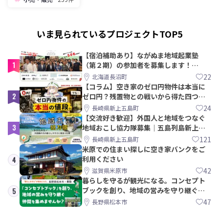
いま見られているプロジェクトTOP5
【宿泊補助あり】ながぬま地域起業塾
1
（第２期）の参加者を募集します！
【8/21〆】
22
北海道長沼町
【コラム】空き家のゼロ円物件は本当に
2
ゼロ円？残置物との戦いから得た四つの
教訓｜新上五島町
24
長崎県新上五島町
【交流好き歓迎】外国人と地域をつなぐ
3
地域おこし協力隊募集｜五島列島新上五
島町
121
長崎県新上五島町
米原での住まい探しに空き家バンクをご
利用ください
4
42
滋賀県米原市
暮らしを守るが観光になる。コンセプト
ブックを創り、地域の営みを守り継ぐ仲
5
間を集めませんか？
47
長野県松本市