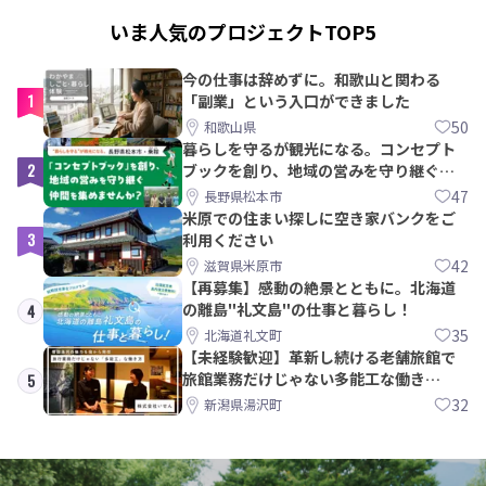
いま人気のプロジェクトTOP5
今の仕事は辞めずに。和歌山と関わる
1
「副業」という入口ができました
50
和歌山県
暮らしを守るが観光になる。コンセプト
2
ブックを創り、地域の営みを守り継ぐ仲
間を集めませんか？
47
長野県松本市
米原での住まい探しに空き家バンクをご
3
利用ください
42
滋賀県米原市
【再募集】感動の絶景とともに。北海道
の離島"礼文島"の仕事と暮らし！
4
35
北海道礼文町
【未経験歓迎】革新し続ける老舗旅館で
旅館業務だけじゃない多能工な働き
5
方。 株式会社いせん
32
新潟県湯沢町