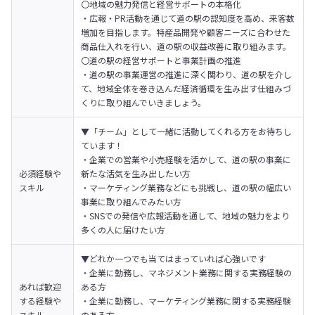
〇地域の魅力発信と経営サポートの本格化 

・広報・PR活動を通じて道の駅の認知度を高め、来客数
増加を目指します。特産品開発や顧客ニーズに合わせた
商品仕入れを行い、道の駅の収益改善に取り組みます。

〇道の駅の経営サポートと事業計画の推進

・道の駅の事業運営の推進に深く関わり、道の駅を介し
て、地域全体を巻き込んだ経済循環を生み出す仕組みづ
くりに取り組んでいきましょう。
▼「チーム」として一緒に活動してくれる方をお待ちし
ています！

・企業での営業や小売経験を活かして、道の駅の事業に
必須経験や
新たな活気を生み出したい方

スキル
・マーケティング業務などにも挑戦し、道の駅の幅広い
事業に取り組んでみたい方

・SNSでの発信や広報活動を通して、地域の魅力をより
多くの人に届けたい方
▼どれか一つでも当てはまっていれば心強いです

・企業に勤務し、マネジメント業務に関する実務経験の
あれば歓迎
ある方

する経験や
・企業に勤務し、マーケティング業務に関する実務経験
スキル
のある方
