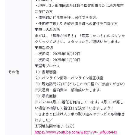
・現在、3大都市圏または政令指定都市または地方都市
に在住の方

・清里町に住民票を移し居住できる方。

・任期終了後も引き続き清里町への定住を目指す方
▼申し込み方法

まずは、「興味がある！」「応募したい！」のボタンを
クリックください。スタッフからご連絡いたします。
▼申込締切

一次締切　2025年10月12日

二次締切　2025年11月30日
▼選考プロセス

その他
１）書類審査

２）オンライン面談・オンライン適正検査

３）現地訪問2泊3日(どちらかの日程でご参加ください）

※交通費・宿泊費は一部助成いたします。

３）最終面接

※2026年4月1日着任を目指しています。4月1日が難し
い場合は相談して着任日を決めていきましょう！
＼きよさと仕掛け人ラボの取り組みはテレビでも特集さ
れました／

①現地訪問の様子（2分）
https://www.youtube.com/watch?v=-_wfG0tAI4s