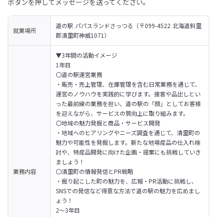
ボタンを押してメッセージを送ってください。
道の駅 パパスランドさっつる（〒099-4522 北海道斜里
就業場所
郡清里町神威1071）
▼3年間の活動イメージ

1年目

〇道の駅運営業務

・販売・売上管理、在庫管理を含む日常業務を通じて、
運営のノウハウを実践的に学びます。接客や品出しとい
った最前線の業務を担い、道の駅の「顔」としてお客様
を迎えながら、サービスの質向上に取り組みます。

〇地域の魅力発掘と商品・サービス開発

・地域へのヒアリングやニーズ調査を通じて、清里町の
魅力や可能性を発掘します。新たな地場産品の仕入れ検
討や、特産品開発に向けた企画・提案にも挑戦していき
ましょう！

業務内容
〇清里町の情報発信とPR戦略

・掘り起こした町の魅力を、広報・PR活動に挑戦し、
SNSでの発信など得意な方法で道の駅の魅力を広めまし
ょう！
2～3年目
