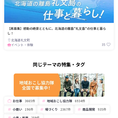
【再募集】感動の絶景とともに。北海道の離島"礼文島"の仕事と暮ら
し！
北海道礼文町
35
イベント・体験
同じテーマの特集・タグ
お仕事
3665件
地域おこし協力隊
6934件
小商い
196件
場づくり
2367件
商品開発
935件
小売・販売
259件