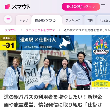
新規登録/ログイン
トップ
道の駅パパスの利
ランキング
特集
地域お
用者を増やした
の求人
い！新規企画や施
を集め
設運営、情報発信
事内容
スマウト
プロジェクトをさがす
道の駅パパスの利用者を増やした
に取り組む「仕掛
を比較
け人」募集！
合った
けよう
募集終了
道の駅パパスの利用者を増やしたい！新規企
画や施設運営、情報発信に取り組む「仕掛け