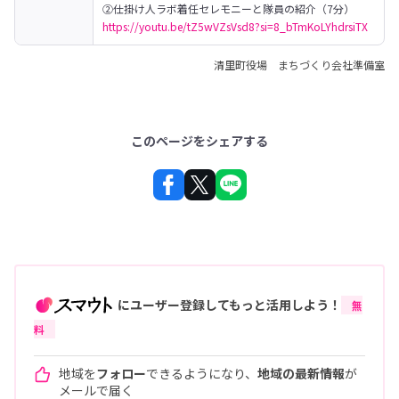
②仕掛け人ラボ着任セレモニーと隊員の紹介（7分）
https://youtu.be/tZ5wVZsVsd8?si=8_bTmKoLYhdrsiTX
清里町役場 まちづくり会社準備室
このページをシェアする
にユーザー登録してもっと活用しよう！
無
料
地域を
フォロー
できるようになり、
地域の最新情報
が
メールで届く