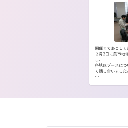
開催まであと１ヵ
２月2日に呉市地
し、

各地区ブースにつ
て話し合いました。
会場には「こたつ
隊員がそれぞれの
域の温もり、自身
っても入らなくて
雰囲気」の中で
