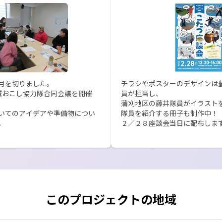
月を切りました。

チラシやポスターのデザインは
域おこし協力隊合同会議を開催
員が担当し、

蒲刈地区の藤井隊員がイラストを
いてのアイデアや準備物につい
隊員を紹介する冊子も制作中！



２／２８座談会当日に配布しま
」が設置されることになり、

活動、配属地域での出来事、地
の今後の展望などを、こたつ入
も、和やかで温かな「ゆる～い
このプロジェクトの地域