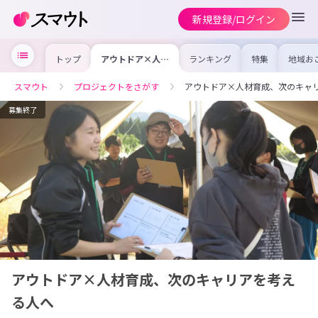
新規登録/ログイン
トップ
アウトドア×人材
ランキング
特集
地域お
育成、次のキャリ
の求人
アを考える人へ
を集め
事内容
スマウト
プロジェクトをさがす
アウトドア×人材育成、次のキャ
を比較
合った
けよう
募集終了
アウトドア×人材育成、次のキャリアを考え
る人へ