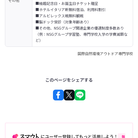
その他
■結婚記念日・お誕生日チケット贈呈

■ホテルイタリア軒無料宿泊、利用料割引

■アルビレックス戦無料観戦

■脳ドック受診（対象年齢あり）

■その他、NSGグループ関連企業の優遇制度多数あり
（例：NSGグループ学習塾、専門学校入学の学費減額な
ど）
国際自然環境アウトドア専門学校
このページをシェアする
にユーザー登録してもっと活用しよう！
無