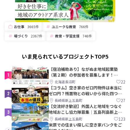
お仕事
3665件
ユニークな教育
766件
場づくり
2367件
教育・学習支援
746件
いま見られているプロジェクトTOP5
【宿泊補助あり】ながぬま地域起業塾
1
（第２期）の参加者を募集します！
【8/21〆】
22
北海道長沼町
【コラム】空き家のゼロ円物件は本当に
2
ゼロ円？残置物との戦いから得た四つの
教訓｜新上五島町
27
長崎県新上五島町
【交流好き歓迎】外国人と地域をつなぐ
3
地域おこし協力隊募集｜五島列島新上五
島町
123
長崎県新上五島町
米原での住まい探しに空き家バンクをご