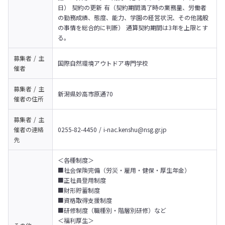
日） 契約の更新 有（契約期間満了時の業務量、労働者
の勤務成績、態度、能力、学園の経営状況、その他諸般
の事情を総合的に判断） 通算契約期間は3年を上限とす
る。
募集者 / 主
国際自然環境アウトドア専門学校
催者
募集者 / 主
新潟県妙高市原通70
催者の
住所
募集者 / 主
催者の
連絡
0255-82-4450 / i-nac.kenshu@nsg.gr.jp
先
＜各種制度＞

■社会保険完備（労災・雇用・健保・厚生年金）

■正社員登用制度

■財形貯蓄制度

■資格取得支援制度

■研修制度（職種別・階層別研修）など
＜福利厚生＞
