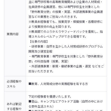
主に専門学校等の高等教育機関および企業の人材育成・
社員研修の企画運営、他には専門学校生を対象とした
「野外教育分野」の授業・実習、外部連携事業の企画運
営などの業務をご担当いただきます。
※教員未経験者でも、授業見学・模擬授業・各種研修に
より授業技術の向上を図ります。

※教員間でのふりかえりやフィードバックを重視し、指
業務内容
導スキルのレベルアップができる環境です。
【仕事の内容】

・研修事業：自然を生かした人材育成研修のプログラム
開発及び運営全般

・専門教育事業：専門学校生を対象とした「野外教育分
野」の科目指導（授業、実習）

・外部連携事業：新規・継続事業の企画・運営 などをご
担当いただきます。
必須経験や
■教育、人材育成分野の実務経験を有する方
スキル
下記の経験者を優遇いたします。

■登山、キャンプなどアウトドア活動（自然の中におけ
あれば歓迎
る野外生活スキル）

する経験や