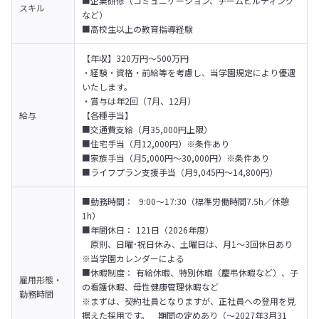
■企業研修（コミュニケーション、チームビルディング
スキル
など）

■高校生以上の教育指導経験
【年収】320万円～500万円

・経験・資格・前給等を考慮し、当学園規定により優遇
いたします。

・賞与は年2回（7月、12月）
給与
【各種手当】

■交通費支給（月35,000円上限）

■住宅手当（月12,000円）※条件あり

■家族手当（月5,000円～30,000円）※条件あり

■ライフプラン支援手当（月9,045円～14,800円）
■勤務時間：  9:00～17:30（標準労働時間7.5h／休憩
1h）

■年間休日： 121日（2026年度）

　原則、日曜･祝日休み、土曜日は、月1～3回休日あり 
※当学園カレンダーによる

■休暇制度： 有給休暇、特別休暇（慶弔休暇など）、子
雇用形態・
の看護休暇、母性健康管理休暇など
勤務時間
※まずは、契約社員となりますが、正社員への登用を見
据えた採用です。　期間の定めあり（～2027年3月31