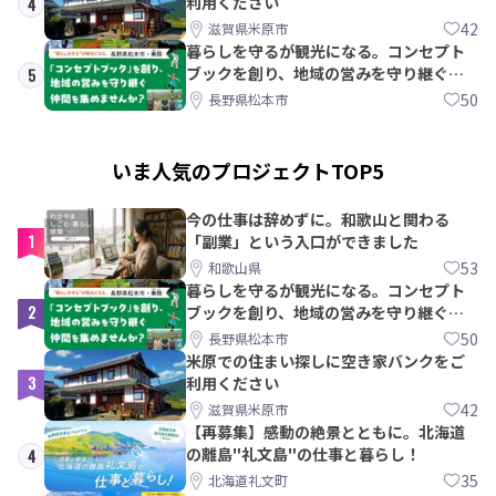
利用ください
4
42
滋賀県米原市
暮らしを守るが観光になる。コンセプト
ブックを創り、地域の営みを守り継ぐ仲
5
間を集めませんか？
50
長野県松本市
いま人気のプロジェクトTOP5
今の仕事は辞めずに。和歌山と関わる
1
「副業」という入口ができました
53
和歌山県
暮らしを守るが観光になる。コンセプト
2
ブックを創り、地域の営みを守り継ぐ仲
間を集めませんか？
50
長野県松本市
米原での住まい探しに空き家バンクをご
3
利用ください
42
滋賀県米原市
【再募集】感動の絶景とともに。北海道
の離島"礼文島"の仕事と暮らし！
4
35
北海道礼文町