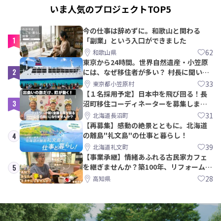
いま人気のプロジェクトTOP5
今の仕事は辞めずに。和歌山と関わる
1
「副業」という入口ができました
62
和歌山県
東京から24時間。世界自然遺産・小笠原
2
には、なぜ移住者が多い？ 村長に聞いて
みた
33
東京都小笠原村
【１名採用予定】日本中を飛び回る！長
3
沼町移住コーディネーターを募集しま
す！
31
北海道長沼町
【再募集】感動の絶景とともに。北海道
の離島"礼文島"の仕事と暮らし！
4
39
北海道礼文町
【事業承継】情緒あふれる古民家カフェ
を継ぎませんか？築100年、リフォームか
5
ら約10年！
28
高知県