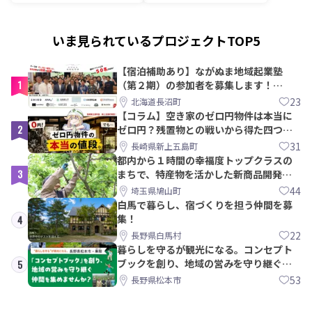
いま見られているプロジェクトTOP5
【宿泊補助あり】ながぬま地域起業塾
1
（第２期）の参加者を募集します！
【8/21〆】
23
北海道長沼町
【コラム】空き家のゼロ円物件は本当に
2
ゼロ円？残置物との戦いから得た四つの
教訓｜新上五島町
31
長崎県新上五島町
都内から１時間の幸福度トップクラスの
3
まちで、特産物を活かした新商品開発＆
PRメンバー募集！
44
埼玉県鳩山町
白馬で暮らし、宿づくりを担う仲間を募
集！
4
22
長野県白馬村
暮らしを守るが観光になる。コンセプト
ブックを創り、地域の営みを守り継ぐ仲
5
間を集めませんか？
53
長野県松本市