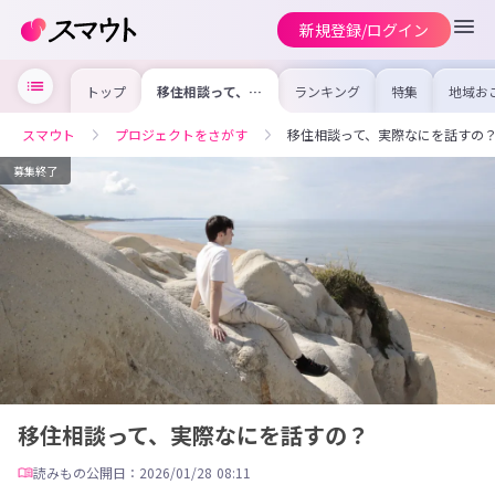
新規登録/ログイン
トップ
移住相談って、実
ランキング
特集
地域お
際なにを話すの？
の求人
を集め
事内容
スマウト
プロジェクトをさがす
移住相談って、実際なにを話すの
を比較
合った
けよう
募集終了
移住相談って、実際なにを話すの？
読みもの
公開日：2026/01/28 08:11