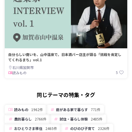
自分らしい商いを、山中温泉で。日本酒バー店主が語る「挑戦を肯定し
てくれるまち」vol.1
石川県加賀市
5
読みもの
同じテーマの特集・タグ
読みもの
1962件
庭がある家で暮らす
771件
農的暮らし
2766件
試住・暮らし体験
2485件
おひとりさま移住
2465件
のびのび子育て
2326件