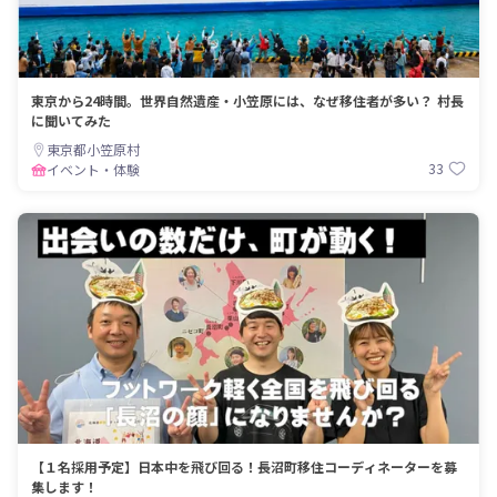
東京から24時間。世界自然遺産・小笠原には、なぜ移住者が多い？ 村長
に聞いてみた
東京都小笠原村
33
イベント・体験
【１名採用予定】日本中を飛び回る！長沼町移住コーディネーターを募
集します！