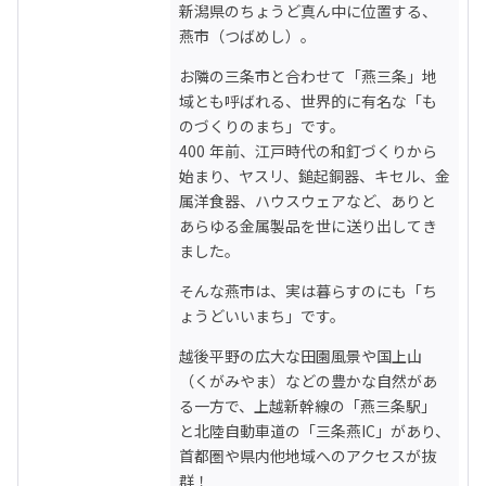
新潟県のちょうど真ん中に位置する、
燕市（つばめし）。
お隣の三条市と合わせて「燕三条」地
域とも呼ばれる、世界的に有名な「も
のづくりのまち」です。

400 年前、江戸時代の和釘づくりから
始まり、ヤスリ、鎚起銅器、キセル、金
属洋食器、ハウスウェアなど、ありと
あらゆる金属製品を世に送り出してき
ました。
そんな燕市は、実は暮らすのにも「ち
ょうどいいまち」です。 
越後平野の広大な田園風景や国上山
（くがみやま）などの豊かな自然があ
る一方で、上越新幹線の「燕三条駅」
と北陸自動車道の「三条燕IC」があり、
首都圏や県内他地域へのアクセスが抜
群！
