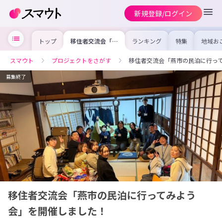
新規登録/ログイン
トップ
移住者交流会「燕
ランキング
特集
地域お
市の民泊に行って
の求人
みよう会」を開催
を集め
しました！
事内容
スマウト
プロジェクトをさがす
移住者交流会「燕市の民泊に行っ
を比較
合った
けよう
募集終了
移住者交流会「燕市の民泊に行ってみよう
会」を開催しました！