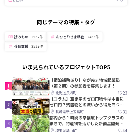
同じテーマの特集・タグ
読みもの
1962件
おひとりさま移住
2465件
移住支援
3527件
いま見られているプロジェクトTOP5
【宿泊補助あり】ながぬま地域起業塾
1
（第２期）の参加者を募集します！
【8/21〆】
23
北海道長沼町
【コラム】空き家のゼロ円物件は本当に
2
ゼロ円？残置物との戦いから得た四つの
教訓｜新上五島町
31
長崎県新上五島町
都内から１時間の幸福度トップクラスの
3
まちで、特産物を活かした新商品開発＆
PRメンバー募集！
44
埼玉県鳩山町