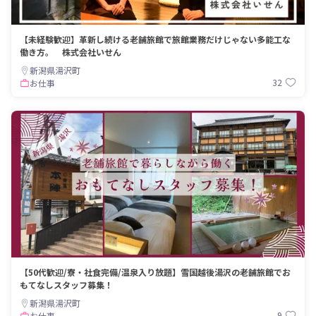
【未経験歓迎】革新し続ける老舗旅館で旅館業務だけじゃない多能工な
働き方。 株式会社いせん
新潟県湯沢町
32
お仕事
【50代歓迎/寮・社食完備/温泉入り放題】雪国越後湯沢の老舗旅館でお
もてなしスタッフ募集！
新潟県湯沢町
9
お仕事