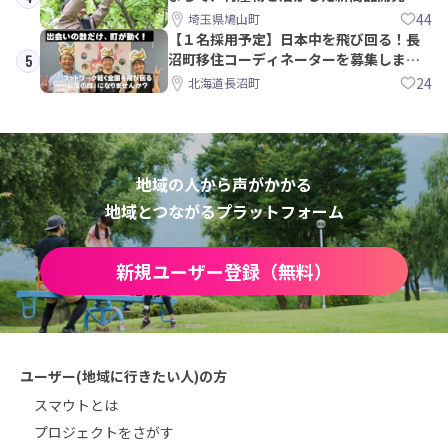
PRメンバー募集！
44
埼玉県鳩山町
【１名採用予定】日本中を飛び回る！長
沼町移住コーディネーターを募集しま
5
す！
24
北海道長沼町
地域の人から声がかかる
地域とつながるプラットフォーム
新規ユーザー登録（無料）
ユーザー(地域に行きたい人)の方
スマウトとは
プロジェクトをさがす