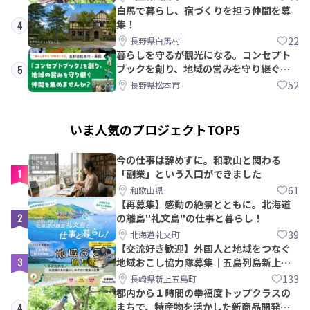
白馬で暮らし、宿づくりを担う仲間を募
集！
4
22
長野県白馬村
暮らしを守るが観光になる。コンセプト
ブックを創り、地域の営みを守り継ぐ仲
5
間を集めませんか？
52
長野県松本市
いま人気のプロジェクトTOP5
今の仕事は辞めずに。和歌山と関わる
1
「副業」という入口ができました
61
和歌山県
【再募集】感動の絶景とともに。北海道
2
の離島"礼文島"の仕事と暮らし！
39
北海道礼文町
【交流好き歓迎】外国人と地域をつなぐ
3
地域おこし協力隊募集｜五島列島新上五
島町
133
長崎県新上五島町
都内から１時間の幸福度トップクラスの
まちで、特産物を活かした新商品開発＆
4