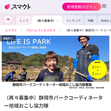
新規登録/ログイン
トップ
（再々募集中）静
ランキング
特集
地域お
岡市パークコーデ
の求人
ィネーター地域お
を集め
こし協力隊
事内容
スマウト
プロジェクトをさがす
（再々募集中）静岡市パークコー
を比較
合った
けよう
募集終了
（再々募集中）静岡市パークコーディネータ
ー地域おこし協力隊