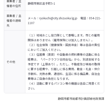
募集者 / 主
静岡市葵区追手町5-1
催者の
住所
募集者 / 主
メール：ryokuchi@city.shizuoka.lg.jp　電話：054-221-
催者の
連絡
1107
先
（１）地域おこし協力隊として委嘱します。市との雇用
関係はありません（雇用保険には加入しません）。

（２）社会保険（健康保険・国民年金）等は各自の責任
においてご加入ください。

（３）住居費（賃貸）や自動車の燃料費等の活動に係る
経費は、「パークラフツ合同会社」から、別途支給する
その他
予定です（上限あり）。ただし、不動産及び車両の取得
に要する経費や、引越しに係る費用、敷金・礼金・仲介
手数料、光熱水費、通信料、生活に係る備品費、自治会
費等はご自身の負担となります。

（４）活動に要するパソコン等の機器は各自ご用意くだ
さい。
静岡市都市局都市計画部緑地政策課