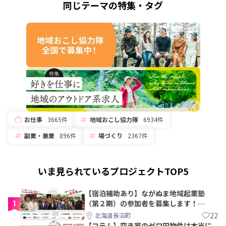
同じテーマの特集・タグ
お仕事
3665件
地域おこし協力隊
6934件
副業・兼業
896件
場づくり
2367件
いま見られているプロジェクトTOP5
【宿泊補助あり】ながぬま地域起業塾
1
（第２期）の参加者を募集します！
【8/21〆】
22
北海道長沼町
【コラム】空き家のゼロ円物件は本当に