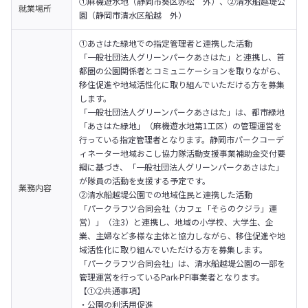
①麻機遊水地（静岡市葵区赤松　外）、②清水船越堤公
就業場所
園（静岡市清水区船越　外）
①あさはた緑地での指定管理者と連携した活動

「一般社団法人グリーンパークあさはた」と連携し、首
都圏の公園関係者とコミュニケーションを取りながら、
移住促進や地域活性化に取り組んでいただける方を募集
します。

「一般社団法人グリーンパークあさはた」は、都市緑地
「あさはた緑地」（麻機遊水地第1工区）の管理運営を
行っている指定管理者となります。静岡市パークコーデ
ィネーター地域おこし協力隊活動支援事業補助金交付要
綱に基づき、「一般社団法人グリーンパークあさはた」
が隊員の活動を支援する予定です。
業務内容
②清水船越堤公園での地域住民と連携した活動

「パークラフツ合同会社（カフェ「そらのクジラ」運
営）」（注3）と連携し、地域の小学校、大学生、企
業、主婦など多様な主体と協力しながら、移住促進や地
域活性化に取り組んでいただける方を募集します。

「パークラフツ合同会社」は、清水船越堤公園の一部を
管理運営を行っているPark-PFI事業者となります。
【①②共通事項】

・公園の利活用促進
