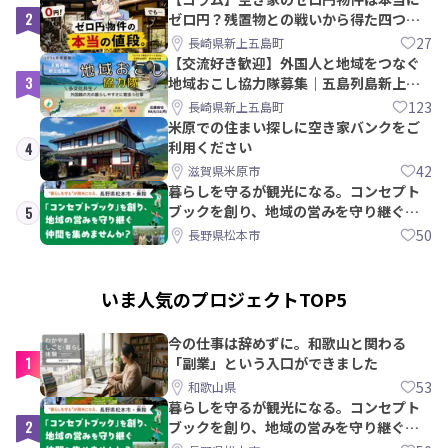
2
ゼロ円？残置物との戦いから得た四つの
教訓｜新上五島町
27
長崎県新上五島町
【交流好き歓迎】外国人と地域をつなぐ
3
地域おこし協力隊募集｜五島列島新上五
島町
123
長崎県新上五島町
米原での住まい探しに空き家バンクをご
利用ください
4
42
滋賀県米原市
暮らしを守るが観光になる。コンセプト
ブックを創り、地域の営みを守り継ぐ仲
5
間を集めませんか？
50
長野県松本市
いま人気のプロジェクトTOP5
今の仕事は辞めずに。和歌山と関わる
1
「副業」という入口ができました
53
和歌山県
暮らしを守るが観光になる。コンセプト
2
ブックを創り、地域の営みを守り継ぐ仲
間を集めませんか？