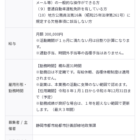
メール等）の一般的な操作ができる方

（９）普通自動車運転免許を有している方

（10）地方公務員法第16条（昭和25年法律第261号）に
規定する欠格事項に該当しない方
月額 300,000円

※活動期間が１ヵ月に満たない月は日割り計算になりま
給与
す。

※通勤手当、時間外手当等の各種手当はありません。
【勤務時間】概ね週31時間

※勤務日は不定期です。有給休暇、各種休暇制度は適用
されません。

雇用形態・
※副業は、本業務の活動に支障のない範囲で認めます。
勤務時間
【任用期間】令和８年１月１日から令和８年12月31日ま
で（予定）

※勤務成績が良好な場合は、１年を超えない範囲で更新
します。（最大３年間）
募集者 / 主
静岡市都市局都市計画部緑地政策課
催者