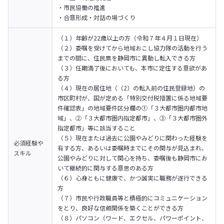
・市民協働の推進

・合意形成・対話の場づくり
（１）年齢が22歳以上の方（令和７年４月１日現在）

（２）委嘱を受けてから地域おこし協力隊の活動を行う
までの間に、住民票を静岡市に異動し転入できる方

（３）任期満了後においても、本市に定住する意欲があ
る方

（４）現在の居住地（（2）の転入前の住民登録地）の
市区町村が、国が定める「特別交付税措置に係る地域要
件確認表」の地域要件区分欄の①「３大都市圏内都市地
域」、②「３大都市圏内指定都市」、③「３大都市圏外
指定都市」等に該当すること

（５）現在または過去に公園やみどりに関わった経験を
必須経験や
有する方、あるいは委嘱時までにその関与が見込まれ、
スキル
公園やみどりに対して関心を持ち、委嘱後も静岡市にお
いて継続的に関与する意思のある方

（６）心身ともに健康で、かつ誠実に職務が遂行できる
方

（７）市民や行政職員等と積極的にコミュニケーション
をとり、良好な信頼関係を築くことができる方

（８）パソコン（ワード、エクセル、パワーポイント、