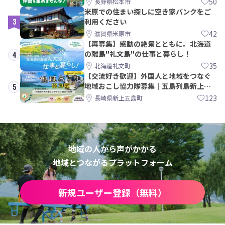
50
長野県松本市
米原での住まい探しに空き家バンクをご
3
利用ください
42
滋賀県米原市
【再募集】感動の絶景とともに。北海道
の離島"礼文島"の仕事と暮らし！
4
35
北海道礼文町
【交流好き歓迎】外国人と地域をつなぐ
地域おこし協力隊募集｜五島列島新上五
5
島町
123
長崎県新上五島町
地域の人から声がかかる
地域とつながるプラットフォーム
新規ユーザー登録（無料）