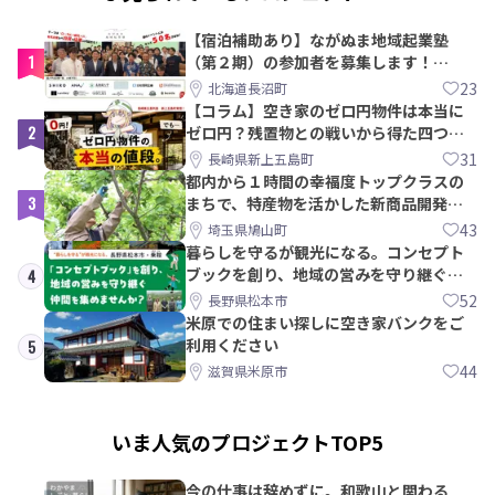
【宿泊補助あり】ながぬま地域起業塾
1
（第２期）の参加者を募集します！
【8/21〆】
23
北海道長沼町
【コラム】空き家のゼロ円物件は本当に
2
ゼロ円？残置物との戦いから得た四つの
教訓｜新上五島町
31
長崎県新上五島町
都内から１時間の幸福度トップクラスの
3
まちで、特産物を活かした新商品開発＆
PRメンバー募集！
43
埼玉県鳩山町
暮らしを守るが観光になる。コンセプト
ブックを創り、地域の営みを守り継ぐ仲
4
間を集めませんか？
52
長野県松本市
米原での住まい探しに空き家バンクをご
利用ください
5
44
滋賀県米原市
いま人気のプロジェクトTOP5
今の仕事は辞めずに。和歌山と関わる