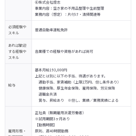
⑥株式会社燈志

事業内容：空き家の不用品整理や生前整理

業務内容（想定）：片付け・清掃関連等
必須経験や
普通自動車運転免許
スキル
あれば歓迎
する経験や
各業種での経験や資格があれば尚可
スキル
基本月給193,000円
上記とは別に以下の手当、待遇があります。

　通勤手当、家賃補助（上限2万円、但し条件あり）

給与
　健康保険、厚生年金保険、雇用保険、労災保険

　退職金共済

　賞与、昇給あり　※但し、業績／業務実績による
正社員（無期雇用派遣労働者）

※試用期間3ヶ月あり
【勤務時間】

雇用形態・
原則、週40時間勤務
