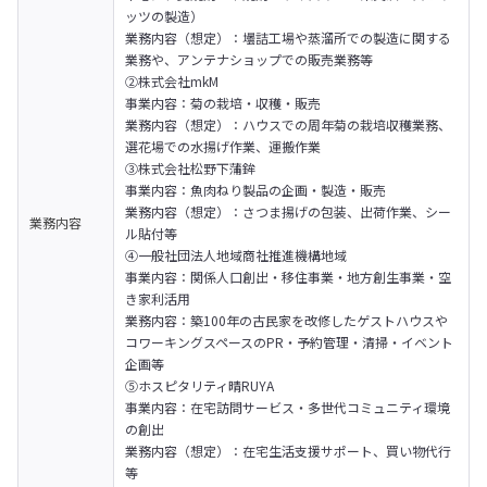
ッツの製造）

業務内容（想定）：壜詰工場や蒸溜所での製造に関する
業務や、アンテナショップでの販売業務等
②株式会社mkM

事業内容：菊の栽培・収穫・販売

業務内容（想定）：ハウスでの周年菊の栽培収穫業務、
選花場での水揚げ作業、運搬作業
③株式会社松野下蒲鉾

事業内容：魚肉ねり製品の企画・製造・販売﻿

業務内容（想定）：さつま揚げの包装、出荷作業、シー
業務内容
ル貼付等
④一般社団法人地域商社推進機構地域

事業内容：関係人口創出・移住事業・地方創生事業・空
き家利活用

業務内容：築100年の古民家を改修したゲストハウスや
コワーキングスペースのPR・予約管理・清掃・イベント
企画等
⑤ホスピタリティ晴RUYA

事業内容：在宅訪問サービス・多世代コミュニティ環境
の創出

業務内容（想定）：在宅生活支援サポート、買い物代行
等