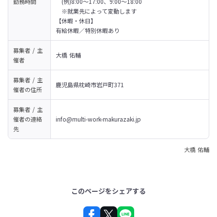
勤務時間
　(例)8:00～17:00、9:00～18:00

　※就業先によって変動します
【休暇・休日】

有給休暇／特別休暇あり
募集者 / 主
大橋 佑輔
催者
募集者 / 主
鹿児島県枕崎市岩戸町371
催者の
住所
募集者 / 主
催者の
連絡
info@multi-work-makurazaki.jp
先
大橋 佑輔
このページをシェアする