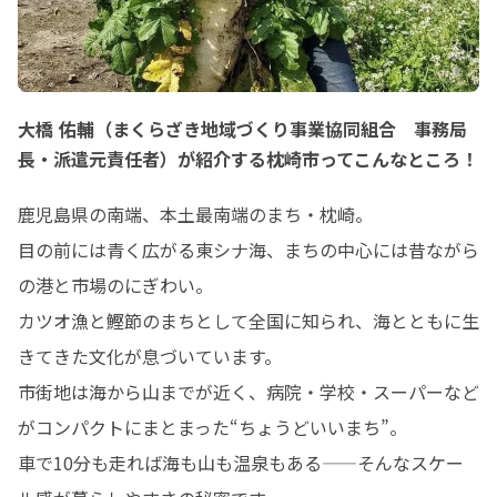
大橋 佑輔（まくらざき地域づくり事業協同組合 事務局
長・派遣元責任者）が紹介する枕崎市ってこんなところ！
鹿児島県の南端、本土最南端のまち・枕崎。

目の前には青く広がる東シナ海、まちの中心には昔ながら
の港と市場のにぎわい。

カツオ漁と鰹節のまちとして全国に知られ、海とともに生
きてきた文化が息づいています。

市街地は海から山までが近く、病院・学校・スーパーなど
がコンパクトにまとまった“ちょうどいいまち”。

車で10分も走れば海も山も温泉もある——そんなスケー