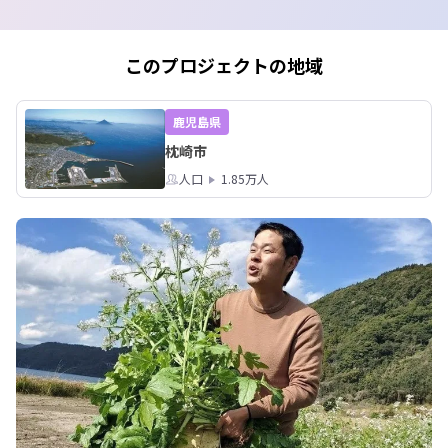
日みなさんとお話しするメンバーをご
紹介！

農業、空港業務、焼酎造りなど、地域
このプロジェクトの地域
で複数の仕事に挑戦する暮らしを最前
線で支える、鹿児島の3地域の事務局長
たちが集結します。

鹿児島県
縛られない自由な生き方のリアル、本
枕崎市
音で聞いてみませんか？

申込み：
人口
1.85万人
https://docs.google.com/forms/d/e/1
FAIpQLSeCFNKCLuKm_T7RozwqBaj
wSd8fMZqLI_E4A6GdOhmenmST0g/
viewform?usp=dialog