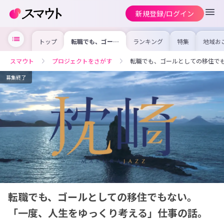
新規登録/ログイン
トップ
転職でも、ゴール
ランキング
特集
地域お
としての移住でも
の求人
ない。「一度、人
を集め
生をゆっくり考え
事内容
スマウト
プロジェクトをさがす
転職でも、ゴールとしての移住で
る」仕事の話。
を比較
合った
けよう
募集終了
転職でも、ゴールとしての移住でもない。
「一度、人生をゆっくり考える」仕事の話。