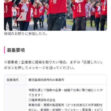
地域のお祭りに参加したり。
募集要項
※募集者 / 主催者に連絡を取りたい場合、まずは「応募したい」
ボタンを押してメッセージを送ってください。
就業場所
鹿児島県枕崎市内の事業所
年間を通じて複数の企業・組織で仕事に取り組むことが
できます！
①薩摩酒造株式会社

事業内容：酒類の製造販売（さつま白波などの芋焼酎を
中心に、麦焼酎・米焼酎・ウイスキー・果実酒・スピリ