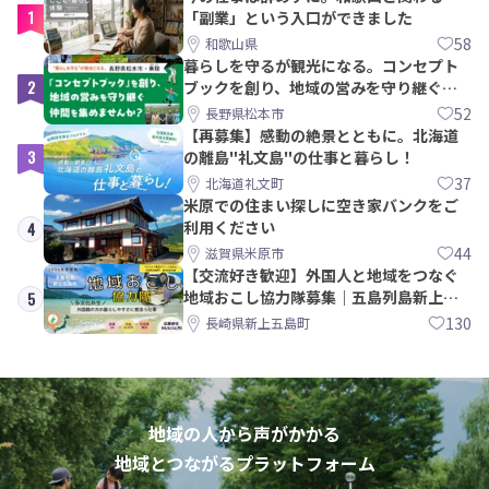
1
「副業」という入口ができました
58
和歌山県
暮らしを守るが観光になる。コンセプト
2
ブックを創り、地域の営みを守り継ぐ仲
間を集めませんか？
52
長野県松本市
【再募集】感動の絶景とともに。北海道
3
の離島"礼文島"の仕事と暮らし！
37
北海道礼文町
米原での住まい探しに空き家バンクをご
利用ください
4
44
滋賀県米原市
【交流好き歓迎】外国人と地域をつなぐ
地域おこし協力隊募集｜五島列島新上五
5
島町
130
長崎県新上五島町
地域の人から声がかかる
地域とつながるプラットフォーム