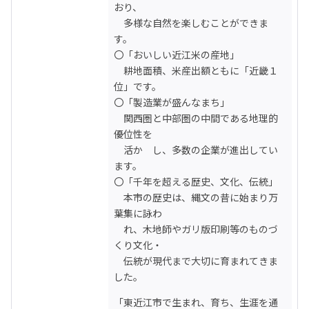
おり、

　多様な自然を楽しむことができま
す。

〇「おいしい近江米の産地」

　耕地面積、米産出額ともに「近畿１
位」です。

〇「製造業が盛んなまち」

　関西圏と中部圏の中間である地理的
優位性を

　活か　し、多数の企業が進出してい
ます。

〇「千年を超える歴史、文化、伝統」

　本市の歴史は、縄文の昔に始まり万
葉集に詠わ

　れ、木地師やガリ版印刷等のものづ
くり文化・

　伝統が現代まで大切に育まれてきま
した。
「東近江市で生まれ、育ち、生涯を通