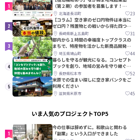
1
（第２期）の参加者を募集します！
【8/21〆】
23
北海道長沼町
【コラム】空き家のゼロ円物件は本当に
2
ゼロ円？残置物との戦いから得た四つの
教訓｜新上五島町
31
長崎県新上五島町
都内から１時間の幸福度トップクラスの
3
まちで、特産物を活かした新商品開発＆
PRメンバー募集！
44
埼玉県鳩山町
暮らしを守るが観光になる。コンセプト
ブックを創り、地域の営みを守り継ぐ仲
4
間を集めませんか？
52
長野県松本市
米原での住まい探しに空き家バンクをご
利用ください
5
45
滋賀県米原市
いま人気のプロジェクトTOP5
今の仕事は辞めずに。和歌山と関わる
1
「副業」という入口ができました