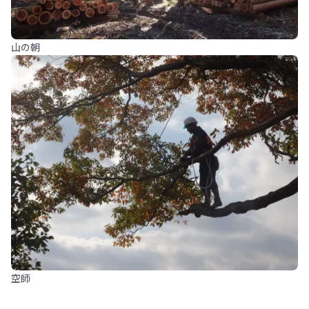
山の朝
空師