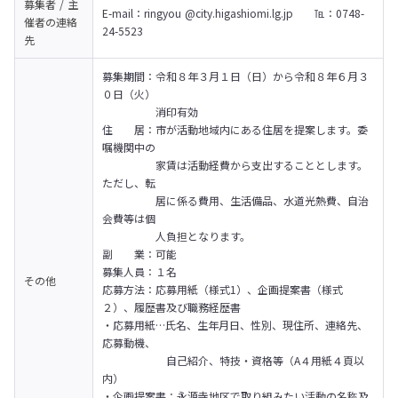
募集者 / 主
E-mail：ringyou @city.higashiomi.lg.jp   　℡：0748-
催者の
連絡
24-5523
先
募集期間：令和８年３月１日（日）から令和８年６月３
０日（火）

　　　　　消印有効

住　　居：市が活動地域内にある住居を提案します。委
嘱機関中の

　　　　　家賃は活動経費から支出することとします。
ただし、転

　　　　　居に係る費用、生活備品、水道光熱費、自治
会費等は個

　　　　　人負担となります。

副　　業：可能

募集人員：１名

その他
応募方法：応募用紙（様式1）、企画提案書（様式
２）、履歴書及び職務経歴書

・応募用紙…氏名、生年月日、性別、現住所、連絡先、
応募動機、

　　　　　　自己紹介、特技・資格等（A４用紙４頁以
内）

・企画提案書：永源寺地区で取り組みたい活動の名称及