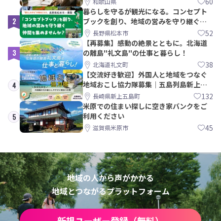
60
和歌山県
暮らしを守るが観光になる。コンセプト
2
ブックを創り、地域の営みを守り継ぐ仲
間を集めませんか？
52
長野県松本市
【再募集】感動の絶景とともに。北海道
3
の離島"礼文島"の仕事と暮らし！
38
北海道礼文町
【交流好き歓迎】外国人と地域をつなぐ
地域おこし協力隊募集｜五島列島新上五
4
島町
132
長崎県新上五島町
米原での住まい探しに空き家バンクをご
利用ください
5
45
滋賀県米原市
地域の人から声がかかる
地域とつながるプラットフォーム
新規ユーザー登録（無料）