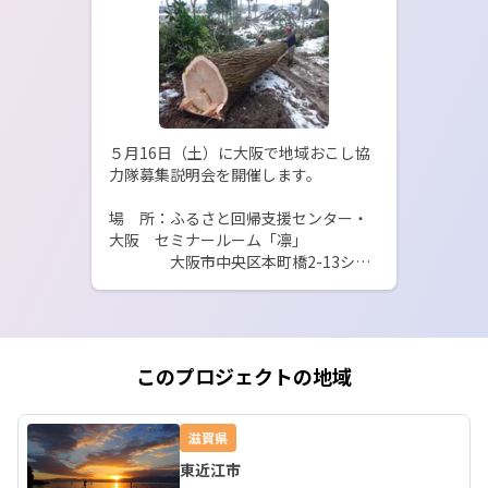
５月16日（土）に大阪で地域おこし協
力隊募集説明会を開催します。

場　所：ふるさと回帰支援センター・
大阪　セミナールーム「凛」

　　　　大阪市中央区本町橋2-13シテ
ィプラザ大阪４階

参加費：無料　予約不要

募集から着任までの流れ等のお話が聞
このプロジェクトの地域
滋賀県
東近江市