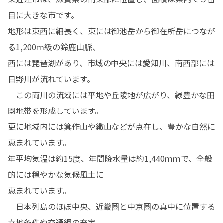
目に大きな市です。

地形は東西に細長く、東には御池岳から御在所岳につなが
る1,200ｍ級の鈴鹿山脈、

西には琵琶湖があり、市域の中央には愛知川、南西部には
日野川が流れています。

　この両川の流域には平地や丘陵地が広がり、緑豊かな田
園地帯を形成しています。

更に地域内には箕作山や繖山などが点在し、豊かな自然に
恵まれています。

年平均気温は約15度、年間降水量は約1,440ｍｍで、全般
的には穏やかな気候風土に

恵まれています。

　日本列島のほぼ中央、近畿圏と中京圏の真中に位置する
立地条件や交通網の充実、
