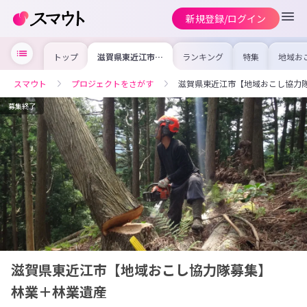
新規登録/ログイン
トップ
滋賀県東近江市
ランキング
特集
地域お
【地域おこし協力
の求人
隊募集】 林業＋
を集め
林業遺産
事内容
スマウト
プロジェクトをさがす
滋賀県東近江市【地域おこし協力
を比較
合った
けよう
募集終了
滋賀県東近江市【地域おこし協力隊募集】
林業＋林業遺産