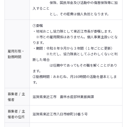
　　　　　保険、国民年金及び活動中の傷害保険等に加
入すること

　　　　　とし、その経費は個人負担となります。
①委嘱

・地域おこし協力隊として東近江市長が委嘱します。

　※市との雇用関係はありません。個人事業主扱いとな
ります。

・期間：令和８年９月から３年間（１年ごとに更新）

雇用形態・
　　　　※ただし、協力隊員としてふさわしくないと判
勤務時間
断した場合

　　　　　は任期中であってもその職を解くことがあり
ます。

②勤務時間：おおむね、月160時間の活動を基本としま
す。
募集者 / 主
滋賀県東近江市　農林水産部林業振興課
催者
募集者 / 主
滋賀県東近江市八日市緑町10番５号
催者の
住所