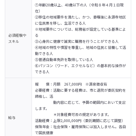
①年齢20歳以上、40歳以下の人（令和８年４月１日現
在）

②移住の地域要件を満たし、かつ、委嘱後に永源寺地区
に住民票を移し、生活できる人

※地域要件については、総務省が設定している基準によ
必須経験や
る

スキル
③心身共に健康で誠実に職務を行うことができる人

④地域の特性や慣習を尊重し、地域の住民と協働して活
動できる人

⑤普通自動車免許を取得している人

⑥パソコン（ワード、エクセルなど）の基本的な操作が
できる人
報　　償：月額　267,000円　※源泉徴収有

必要経費：活動に要する経費は、市と退院が委託契約を
締結し、活

　　　　　動内容に応じて、予算の範囲内において支出
します。

　　　　　＊対象経費可否の規定があります。

給与
活動経費：上限2,000,000円（委託期間に応じて調整）

保険年金：社会保険・雇用保険には加入しません。各自
で国民健康
