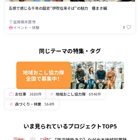
五感で感じる千年の歴史”伊吹在来そば”の魅力 種まき編
滋賀県米原市
8
イベント・体験
同じテーマの特集・タグ
お仕事
3680件
地域おこし協力隊
6946件
森づくり・林業
564件
いま見られているプロジェクトTOP5
【宿泊補助あり】ながぬま地域起業塾