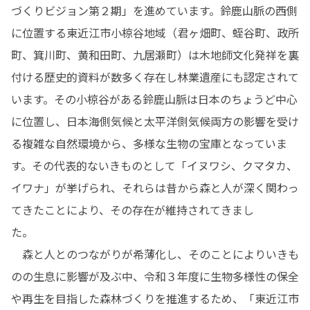
づくりビジョン第２期」を進めています。鈴鹿山脈の西側
に位置する東近江市小椋谷地域（君ヶ畑町、蛭谷町、政所
町、箕川町、黄和田町、九居瀬町）は木地師文化発祥を裏
付ける歴史的資料が数多く存在し林業遺産にも認定されて
います。その小椋谷がある鈴鹿山脈は日本のちょうど中心
に位置し、日本海側気候と太平洋側気候両方の影響を受け
る複雑な自然環境から、多様な生物の宝庫となっていま
す。その代表的ないきものとして「イヌワシ、クマタカ、
イワナ」が挙げられ、それらは昔から森と人が深く関わっ
てきたことにより、その存在が維持されてきまし
た。　　　

　森と人とのつながりが希薄化し、そのことによりいきも
のの生息に影響が及ぶ中、令和３年度に生物多様性の保全
や再生を目指した森林づくりを推進するため、「東近江市