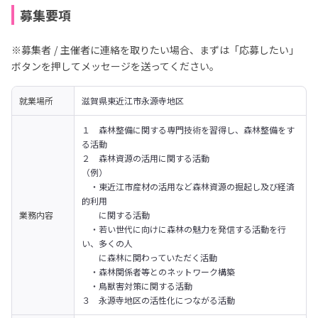
募集要項
※募集者 / 主催者に連絡を取りたい場合、まずは「応募したい」
ボタンを押してメッセージを送ってください。
就業場所
滋賀県東近江市永源寺地区
１　森林整備に関する専門技術を習得し、森林整備をす
る活動

２　森林資源の活用に関する活動

（例）

　・東近江市産材の活用など森林資源の掘起し及び経済
的利用

業務内容
　　に関する活動

　・若い世代に向けに森林の魅力を発信する活動を行
い、多くの人

　　に森林に関わっていただく活動

　・森林関係者等とのネットワーク構築

　・鳥獣害対策に関する活動

３　永源寺地区の活性化につながる活動