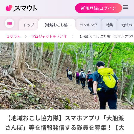
新規登録/ログイン
トップ
【地域おこし協力
ランキング
特集
地域お
隊】スマホアプリ
の求人
「大船渡さんぽ」
を集め
等を情報発信する
事内容
スマウト
プロジェクトをさがす
【地域おこし協力隊】スマホアプ
隊員を募集！【大
を比較
船渡市】
合った
けよう
【地域おこし協力隊】スマホアプリ「大船渡
さんぽ」等を情報発信する隊員を募集！【大