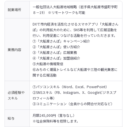
一般社団法人大船渡地域戦略（岩手県大船渡市盛町字町
就業場所
８－19） ※リモートワークも可能
DXで市内経済を活性化させるスマホアプリ「大船渡さん
ぽ」の利用拡大のために、SNS等を利用して広報活動を
行い、利用促進につなげる活動を行っていただきます。
①「大船渡さんぽ」キャンペーン紹介

②「大船渡さんぽ」使い方紹介

業務内容
③「大船渡さんぽ」広報業務

④「大船渡さんぽ」加盟店紹介

⑤大船渡の情報発信

⑥みちのく潮風トレイルなど大船渡や三陸の観光集客に
関する広報活動
①パソコンスキル（Word、Excel、PowerPoint）

必須経験や
②SNSスキル（FB、Instagram、X、Googleビジネスプ
スキル
ロフィール等）

③コミュニケーション（会員からの問合せ対応など）
月額245,000円（賞与なし）

給与
※社会保険料等を控除します。