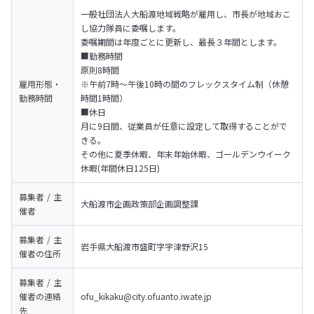
一般社団法人大船渡地域戦略が雇用し、市長が地域おこ
し協力隊員に委嘱します。 

委嘱期間は年度ごとに更新し、最長３年間とします。
■勤務時間

原則8時間

雇用形態・
※午前7時～午後10時の間のフレックスタイム制（休憩
勤務時間
時間1時間）
■休日 

月に9日間、従業員が任意に設定して取得することがで
きる。

その他に夏季休暇、年末年始休暇、ゴールデンウイーク
休暇(年間休日125日)
募集者 / 主
大船渡市企画政策部企画調整課
催者
募集者 / 主
岩手県大船渡市盛町字宇津野沢15
催者の
住所
募集者 / 主
催者の
連絡
ofu_kikaku@city.ofuanto.iwate.jp
先