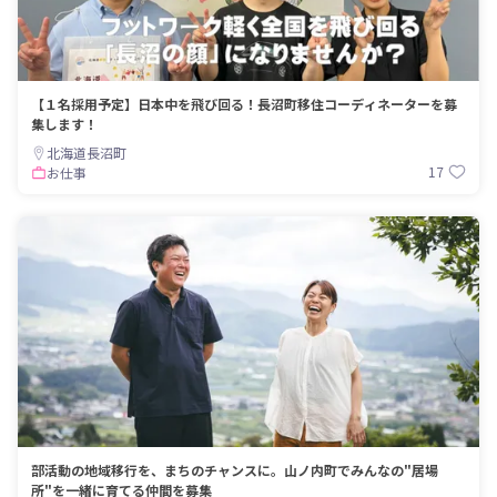
【１名採用予定】日本中を飛び回る！長沼町移住コーディネーターを募
集します！
北海道長沼町
17
お仕事
部活動の地域移行を、まちのチャンスに。山ノ内町でみんなの"居場
所"を一緒に育てる仲間を募集