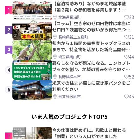
【宿泊補助あり】ながぬま地域起業塾
1
（第２期）の参加者を募集します！
【8/21〆】
23
北海道長沼町
【コラム】空き家のゼロ円物件は本当に
2
ゼロ円？残置物との戦いから得た四つの
教訓｜新上五島町
31
長崎県新上五島町
都内から１時間の幸福度トップクラスの
3
まちで、特産物を活かした新商品開発＆
PRメンバー募集！
44
埼玉県鳩山町
暮らしを守るが観光になる。コンセプト
ブックを創り、地域の営みを守り継ぐ仲
4
間を集めませんか？
52
長野県松本市
米原での住まい探しに空き家バンクをご
利用ください
5
45
滋賀県米原市
いま人気のプロジェクトTOP5
今の仕事は辞めずに。和歌山と関わる
1
「副業」という入口ができました