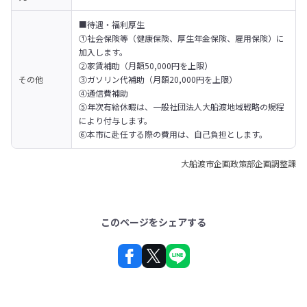
■待遇・福利厚生

①社会保険等（健康保険、厚生年金保険、雇用保険）に
加入します。

②家賃補助（月額50,000円を上限）

その他
③ガソリン代補助（月額20,000円を上限）

④通信費補助

⑤年次有給休暇は、一般社団法人大船渡地域戦略の規程
により付与します。

⑥本市に赴任する際の費用は、自己負担とします。
大船渡市企画政策部企画調整課
このページをシェアする