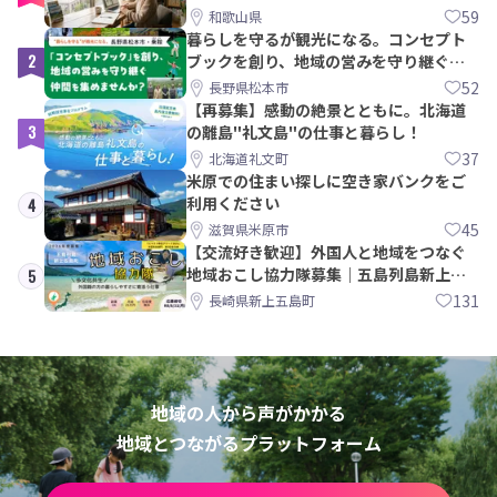
59
和歌山県
暮らしを守るが観光になる。コンセプト
2
ブックを創り、地域の営みを守り継ぐ仲
間を集めませんか？
52
長野県松本市
【再募集】感動の絶景とともに。北海道
3
の離島"礼文島"の仕事と暮らし！
37
北海道礼文町
米原での住まい探しに空き家バンクをご
利用ください
4
45
滋賀県米原市
【交流好き歓迎】外国人と地域をつなぐ
地域おこし協力隊募集｜五島列島新上五
5
島町
131
長崎県新上五島町
地域の人から声がかかる
地域とつながるプラットフォーム