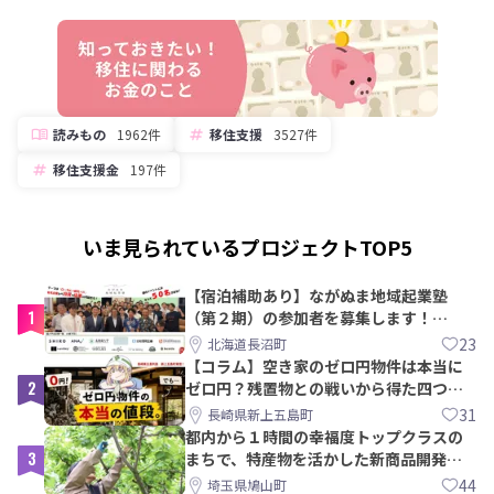
読みもの
1962件
移住支援
3527件
移住支援金
197件
いま見られているプロジェクトTOP5
【宿泊補助あり】ながぬま地域起業塾
1
（第２期）の参加者を募集します！
【8/21〆】
23
北海道長沼町
【コラム】空き家のゼロ円物件は本当に
2
ゼロ円？残置物との戦いから得た四つの
教訓｜新上五島町
31
長崎県新上五島町
都内から１時間の幸福度トップクラスの
3
まちで、特産物を活かした新商品開発＆
PRメンバー募集！
44
埼玉県鳩山町