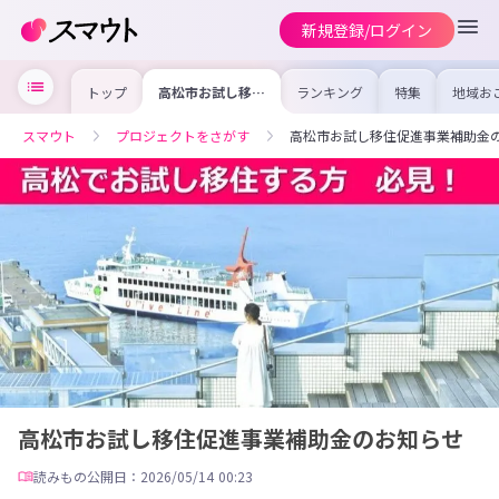
新規登録/ログイン
トップ
高松市お試し移住
ランキング
特集
地域お
促進事業補助金の
の求人
お知らせ
を集め
事内容
スマウト
プロジェクトをさがす
高松市お試し移住促進事業補助金
を比較
合った
けよう
高松市お試し移住促進事業補助金のお知らせ
読みもの
公開日：2026/05/14 00:23