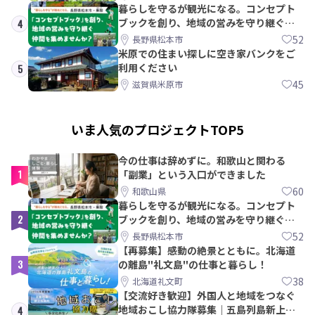
暮らしを守るが観光になる。コンセプト
ブックを創り、地域の営みを守り継ぐ仲
4
間を集めませんか？
52
長野県松本市
米原での住まい探しに空き家バンクをご
利用ください
5
45
滋賀県米原市
いま人気のプロジェクトTOP5
今の仕事は辞めずに。和歌山と関わる
1
「副業」という入口ができました
60
和歌山県
暮らしを守るが観光になる。コンセプト
2
ブックを創り、地域の営みを守り継ぐ仲
間を集めませんか？
52
長野県松本市
【再募集】感動の絶景とともに。北海道
3
の離島"礼文島"の仕事と暮らし！
38
北海道礼文町
【交流好き歓迎】外国人と地域をつなぐ
地域おこし協力隊募集｜五島列島新上五
4