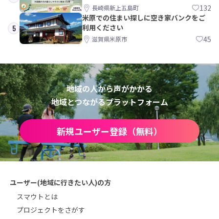
島町
132
長崎県新上五島町
米原での住まい探しに空き家バンクをご
利用ください
5
45
滋賀県米原市
地域の人から声がかかる
地域とつながるプラットフォーム
新規ユーザー登録（無料）
ユーザー(地域に行きたい人)の方
スマウトとは
プロジェクトをさがす