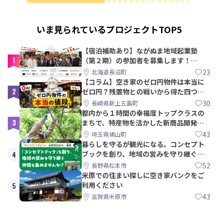
いま見られているプロジェクトTOP5
【宿泊補助あり】ながぬま地域起業塾
1
（第２期）の参加者を募集します！
【8/21〆】
23
北海道長沼町
【コラム】空き家のゼロ円物件は本当に
2
ゼロ円？残置物との戦いから得た四つの
教訓｜新上五島町
30
長崎県新上五島町
都内から１時間の幸福度トップクラスの
3
まちで、特産物を活かした新商品開発＆
PRメンバー募集！
43
埼玉県鳩山町
暮らしを守るが観光になる。コンセプト
ブックを創り、地域の営みを守り継ぐ仲
4
間を集めませんか？
52
長野県松本市
米原での住まい探しに空き家バンクをご
利用ください
5
43
滋賀県米原市