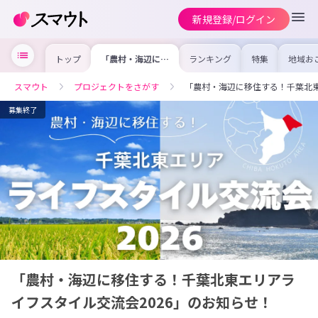
新規登録/ログイン
トップ
「農村・海辺に移
ランキング
特集
地域お
住する！千葉北東
の求人
エリアライフスタ
を集め
イル交流会
事内容
スマウト
プロジェクトをさがす
「農村・海辺に移住する！千葉北東
2026」のお知ら
を比較
せ！
合った
けよう
募集終了
「農村・海辺に移住する！千葉北東エリアラ
イフスタイル交流会2026」のお知らせ！