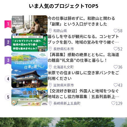
いま人気のプロジェクトTOP5
今の仕事は辞めずに。和歌山と関わる
1
「副業」という入口ができました
58
和歌山県
暮らしを守るが観光になる。コンセプト
2
ブックを創り、地域の営みを守り継ぐ仲
間を集めませんか？
52
長野県松本市
【再募集】感動の絶景とともに。北海道
3
の離島"礼文島"の仕事と暮らし！
36
北海道礼文町
米原での住まい探しに空き家バンクをご
利用ください
4
43
滋賀県米原市
【交流好き歓迎】外国人と地域をつなぐ
地域おこし協力隊募集｜五島列島新上五
5
島町
129
長崎県新上五島町