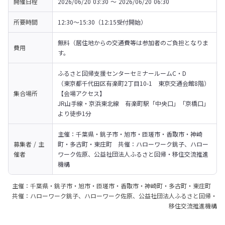
開催日程
2026/06/20 03:30 〜 2026/06/20 06:30
所要時間
12:30～15:30（12:15受付開始）
無料（居住地からの交通費等は参加者のご負担となりま
費用
す。
ふるさと回帰支援センターセミナールームC・D

（東京都千代田区有楽町2丁目10-1　東京交通会館8階）

集合場所
【会場アクセス】

JR山手線・京浜東北線　有楽町駅「中央口」「京橋口」
より徒歩1分
主催：千葉県・銚子市・旭市・匝瑳市・香取市・神崎
募集者 / 主
町・多古町・東庄町　共催：ハローワーク銚子、ハロー
催者
ワーク佐原、公益社団法人ふるさと回帰・移住交流推進
機構
主催：千葉県・銚子市・旭市・匝瑳市・香取市・神崎町・多古町・東庄町
共催：ハローワーク銚子、ハローワーク佐原、公益社団法人ふるさと回帰・
移住交流推進機構