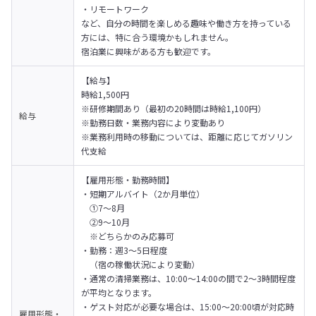
・リモートワーク

など、自分の時間を楽しめる趣味や働き方を持っている
方には、特に合う環境かもしれません。
宿泊業に興味がある方も歓迎です。
【給与】

時給1,500円
※研修期間あり（最初の20時間は時給1,100円）

給与
※勤務日数・業務内容により変動あり

※業務利用時の移動については、距離に応じてガソリン
代支給
【雇用形態・勤務時間】
・短期アルバイト（2か月単位）

　①7〜8月

　②9〜10月

　※どちらかのみ応募可
・勤務：週3〜5日程度

　（宿の稼働状況により変動）
・通常の清掃業務は、10:00〜14:00の間で2〜3時間程度
が平均となります。
・ゲスト対応が必要な場合は、15:00〜20:00頃が対応時
雇用形態・