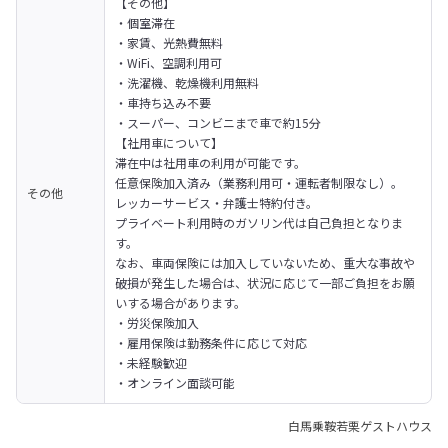
【その他】
・個室滞在

・家賃、光熱費無料

・WiFi、空調利用可

・洗濯機、乾燥機利用無料

・車持ち込み不要

・スーパー、コンビニまで車で約15分
【社用車について】

滞在中は社用車の利用が可能です。
任意保険加入済み（業務利用可・運転者制限なし）。

その他
レッカーサービス・弁護士特約付き。
プライベート利用時のガソリン代は自己負担となりま
す。
なお、車両保険には加入していないため、重大な事故や
破損が発生した場合は、状況に応じて一部ご負担をお願
いする場合があります。
・労災保険加入

・雇用保険は勤務条件に応じて対応

・未経験歓迎

・オンライン面談可能
白馬乗鞍若栗ゲストハウス