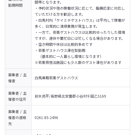
間帯となります。
勤務時間
・予約状況や宿の稼働状況に応じて、臨機応変に対応し
ていただける方を歓迎します。
・白馬村内「ケイミチゲストハウス」は平均して稼働が
多く、日常的に清掃業務が発生します。
・一方で、若栗ゲストハウスは比較的ゆったりした環境
ですが、連休や繁忙日には忙しくなる場合があります。
・空き時間や休日は比較的多めです
・若栗ゲストハウス滞在型勤務

　（基本的に一人暮らし環境となります）
※若栗側宿泊施設にも少人数のゲスト滞在があります
募集者 / 主
白馬乗鞍若栗ゲストハウス
催者
募集者 / 主
鈴木亮平/長野県北安曇郡小谷村千国乙5169
催者の
住所
募集者 / 主
催者の
連絡
0261-85-2496
先