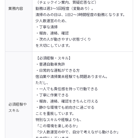
（チェックイン案内、質疑応答など）
業務内容
勤務は週3〜5回程度（変動あり）。

清掃のみの日は、1日2〜3時間程度の勤務となります。
少人数運営のため、

・丁寧な清掃

・報告、連絡、確認

・次の人が動きやすい状態づくり

を大切にしています。
【必須経験・スキル】

・普通自動車免許

・日常的な運転ができる方
宿泊業や清掃業未経験でも問題ありません。
ただし、

・一人でも責任感を持って行動できる

・丁寧に作業できる

・報告、連絡、確認をきちんと行える

必須経験や
・静かな環境でも前向きに過ごせる

スキル
ことを重視しています。
特別なスキルや経験よりも、

「この環境を楽しめるか」

「少人数運営の中で、自分で考えながら動けるか」

を大切にしています。