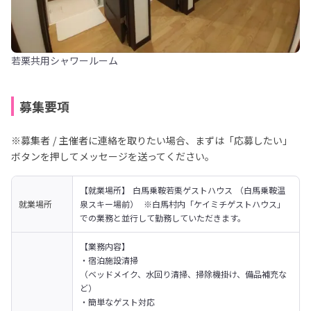
若栗共用シャワールーム
募集要項
※募集者 / 主催者に連絡を取りたい場合、まずは「応募したい」
ボタンを押してメッセージを送ってください。
【就業場所】 白馬乗鞍若栗ゲストハウス （白馬乗鞍温
就業場所
泉スキー場前）  ※白馬村内「ケイミチゲストハウス」
での業務と並行して勤務していただきます。
【業務内容】

・宿泊施設清掃

（ベッドメイク、水回り清掃、掃除機掛け、備品補充な
ど）
・簡単なゲスト対応
