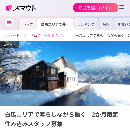
新規登録/ログイン
トップ
白馬エリアで暮ら
ランキング
特集
地域お
しながら働く｜2
の求人
か月限定 住み込
を集め
みスタッフ募集
事内容
スマウト
プロジェクトをさがす
白馬エリアで暮らしながら働く｜2
を比較
合った
けよう
募集終了
白馬エリアで暮らしながら働く｜2か月限定
住み込みスタッフ募集