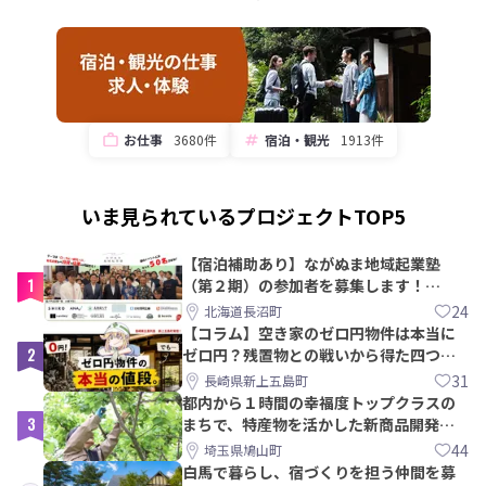
お仕事
3680件
宿泊・観光
1913件
いま見られているプロジェクトTOP5
【宿泊補助あり】ながぬま地域起業塾
1
（第２期）の参加者を募集します！
【8/21〆】
24
北海道長沼町
【コラム】空き家のゼロ円物件は本当に
2
ゼロ円？残置物との戦いから得た四つの
教訓｜新上五島町
31
長崎県新上五島町
都内から１時間の幸福度トップクラスの
3
まちで、特産物を活かした新商品開発＆
PRメンバー募集！
44
埼玉県鳩山町
白馬で暮らし、宿づくりを担う仲間を募