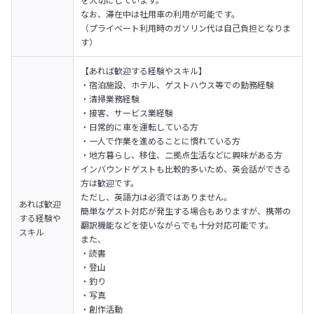
なお、滞在中は社用車の利用が可能です。

（プライベート利用時のガソリン代は自己負担となりま
す）
【あれば歓迎する経験やスキル】
・宿泊施設、ホテル、ゲストハウス等での勤務経験

・清掃業務経験

・接客、サービス業経験

・日常的に車を運転している方

・一人で作業を進めることに慣れている方

・地方暮らし、移住、二拠点生活などに興味がある方
インバウンドゲストも比較的多いため、英会話ができる
方は歓迎です。
ただし、英語力は必須ではありません。

あれば歓迎
簡単なゲスト対応が発生する場合もありますが、携帯の
する経験や
翻訳機能などを使いながらでも十分対応可能です。
スキル
また、

・読書

・登山

・釣り

・写真

・創作活動
