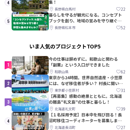
集！
4
22
長野県白馬村
暮らしを守るが観光になる。コンセプト
ブックを創り、地域の営みを守り継ぐ仲
5
間を集めませんか？
52
長野県松本市
いま人気のプロジェクトTOP5
今の仕事は辞めずに。和歌山と関わる
1
「副業」という入口ができました
62
和歌山県
東京から24時間。世界自然遺産・小笠原
2
には、なぜ移住者が多い？ 村長に聞いて
みた
31
東京都小笠原村
【再募集】感動の絶景とともに。北海道
3
の離島"礼文島"の仕事と暮らし！
39
北海道礼文町
【１名採用予定】日本中を飛び回る！長
沼町移住コーディネーターを募集しま
4
す！
27
北海道長沼町