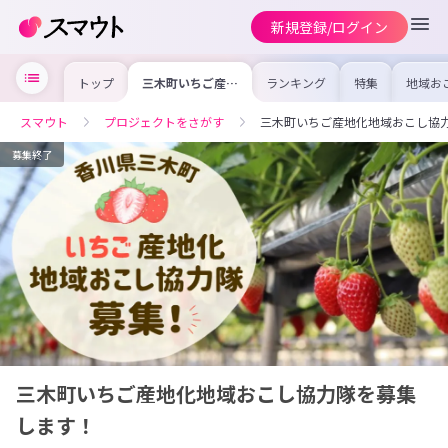
新規登録/ログイン
トップ
三木町いちご産地
ランキング
特集
地域お
化地域おこし協力
の求人
隊を募集します！
を集め
事内容
スマウト
プロジェクトをさがす
三木町いちご産地化地域おこし協
を比較
合った
けよう
募集終了
三木町いちご産地化地域おこし協力隊を募集
します！