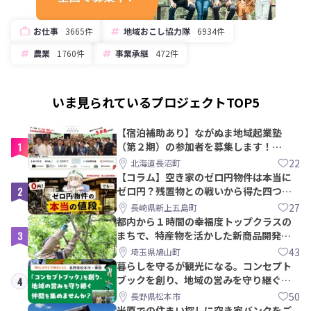
お仕事
3665件
地域おこし協力隊
6934件
農業
1760件
事業承継
472件
いま見られているプロジェクトTOP5
【宿泊補助あり】ながぬま地域起業塾
1
（第２期）の参加者を募集します！
【8/21〆】
22
北海道長沼町
【コラム】空き家のゼロ円物件は本当に
2
ゼロ円？残置物との戦いから得た四つの
教訓｜新上五島町
27
長崎県新上五島町
都内から１時間の幸福度トップクラスの
3
まちで、特産物を活かした新商品開発＆
PRメンバー募集！
43
埼玉県鳩山町
暮らしを守るが観光になる。コンセプト
ブックを創り、地域の営みを守り継ぐ仲
4
間を集めませんか？
50
長野県松本市
米原での住まい探しに空き家バンクをご