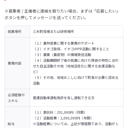
※募集者 / 主催者に連絡を取りたい場合、まずは「応募したい」
ボタンを押してメッセージを送ってください。
就業場所
三木町役場または研修場所
（１）農林産業に関する業務のサポート

（２）イチゴ栽培、イチゴのPR活動に関すること

（３）農業（農産物）の情報発信活動

（４）活動期間終了後の就農に向けた隊員の特性に合わ
業務内容
せた自主活動その他（地域活性化に関する支援活動な
ど）

（５）その他、地域おこしに向けて町長が必要と認める
活動
必須経験や
普通自動車運転免許を有し運転できる方
スキル
（１）委託料：291,000円（月額）

（２）活動経費：2,000,000円（年額）

給与
※活動経費については、上記が限度額であり、活動が１