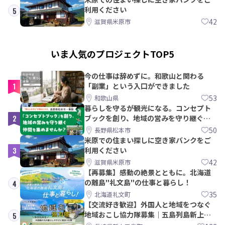
利用ください
5
42
滋賀県米原市
いま人気のプロジェクトTOP5
今の仕事は辞めずに。和歌山と関わる
1
「副業」という入口ができました
53
和歌山県
暮らしを守るが観光になる。コンセプト
2
ブックを創り、地域の営みを守り継ぐ仲
間を集めませんか？
50
長野県松本市
米原での住まい探しに空き家バンクをご
3
利用ください
42
滋賀県米原市
【再募集】感動の絶景とともに。北海道
の離島"礼文島"の仕事と暮らし！
4
35
北海道礼文町
【交流好き歓迎】外国人と地域をつなぐ
地域おこし協力隊募集｜五島列島新上五
5
島町