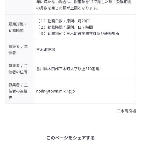
年に満たない場合は、限度額を12で除した額に委嘱期間
の月数を乗じた額が上限となります。
（１）勤務日数：原則、月20日

雇用形態・
（２）勤務時間：原則、日７時間

勤務時間
（３）勤務場所：三木町役場農林課及び研修場所
募集者 / 主
三木町役場
催者
募集者 / 主
香川県木田郡三木町大字氷上310番地
催者の
住所
募集者 / 主
催者の
連絡
norin@town.miki.lg.jp
先
三木町役場
このページをシェアする