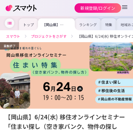
新規登録/ログイン
トップ
【岡山県】
ランキング
特集
地域お
6/24(水) 移住オ
の求人
ンラインセミナー
を集め
「住まい探し（空
事内容
スマウト
プロジェクトをさがす
【岡山県】6/24(水) 移住オン
き家バンク、物件
を比較
の探し方）
合った
けよう
募集終了
【岡山県】6/24(水) 移住オンラインセミナー
「住まい探し（空き家バンク、物件の探し