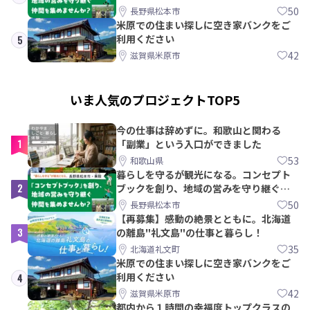
間を集めませんか？
50
長野県松本市
米原での住まい探しに空き家バンクをご
利用ください
5
42
滋賀県米原市
いま人気のプロジェクトTOP5
今の仕事は辞めずに。和歌山と関わる
1
「副業」という入口ができました
53
和歌山県
暮らしを守るが観光になる。コンセプト
2
ブックを創り、地域の営みを守り継ぐ仲
間を集めませんか？
50
長野県松本市
【再募集】感動の絶景とともに。北海道
3
の離島"礼文島"の仕事と暮らし！
35
北海道礼文町
米原での住まい探しに空き家バンクをご
利用ください
4
42
滋賀県米原市
都内から１時間の幸福度トップクラスの