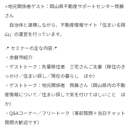
⭐地元関係者ゲスト：岡山県不動産サポートセンター齊藤
さん

　自治体と連携しながら、不動産情報サイト「住まいる岡
山」の運営を行っています。
📍 セミナーの主な内容📍 

・赤磐市紹介

・ゲストトーク：先輩移住者　三宅さんご夫妻（移住のき
っかけ／住まい探し／現在の暮らし　ほか）

・ゲストトーク：地元関係者　齊藤さん（岡山県内の不動
産情報について／住まい探しで気を付けてほしいこと　ほ
か）

・Q&Aコーナー／フリートーク（事前質問＋当日チャット
質問大歓迎です）