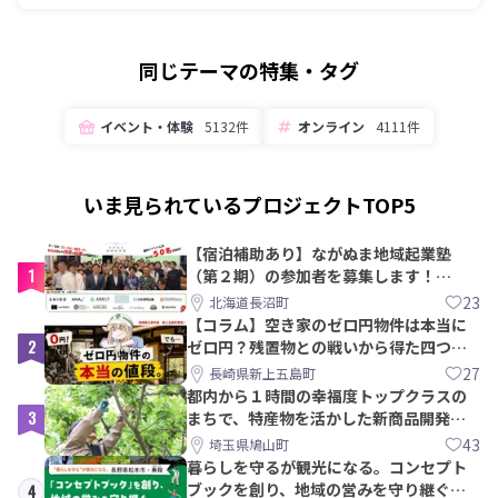
同じテーマの特集・タグ
イベント・体験
5132件
オンライン
4111件
いま見られているプロジェクトTOP5
【宿泊補助あり】ながぬま地域起業塾
1
（第２期）の参加者を募集します！
【8/21〆】
23
北海道長沼町
【コラム】空き家のゼロ円物件は本当に
2
ゼロ円？残置物との戦いから得た四つの
教訓｜新上五島町
27
長崎県新上五島町
都内から１時間の幸福度トップクラスの
3
まちで、特産物を活かした新商品開発＆
PRメンバー募集！
43
埼玉県鳩山町
暮らしを守るが観光になる。コンセプト
ブックを創り、地域の営みを守り継ぐ仲
4