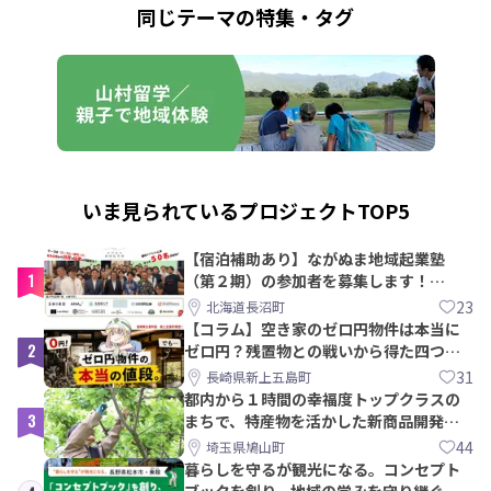
同じテーマの特集・タグ
いま見られているプロジェクトTOP5
【宿泊補助あり】ながぬま地域起業塾
1
（第２期）の参加者を募集します！
【8/21〆】
23
北海道長沼町
【コラム】空き家のゼロ円物件は本当に
2
ゼロ円？残置物との戦いから得た四つの
教訓｜新上五島町
31
長崎県新上五島町
都内から１時間の幸福度トップクラスの
3
まちで、特産物を活かした新商品開発＆
PRメンバー募集！
44
埼玉県鳩山町
暮らしを守るが観光になる。コンセプト
ブックを創り、地域の営みを守り継ぐ仲