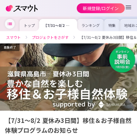
新規登録/ログイン
トップ
【7/31～8/2 夏
ランキング
特集
地域お
休み3日間】移住
の求人
＆お子様自然体験
を集め
プログラムのお知
事内容
スマウト
プロジェクトをさがす
【7/31～8/2 夏休み3日間】
らせ
を比較
合った
けよう
募集終了
【7/31～8/2 夏休み3日間】移住＆お子様自然
体験プログラムのお知らせ