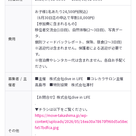
お子様1名あたり24,500円(税込)

（6月30日迄の申込で早割18,000円）

【参加費に含まれるもの】

移住者交流会(1日目)、自然体験(2～3日目)、写真デー
タ、

費用
個別フィードバックレポート、保険、昼食(2～3日目)

※送迎代は含まれません。保護者による送迎が必要で
す。

※宿泊費やレンタカー代は含まれません。各自お手配く
ださい。
募集者 / 主
■主催　株式会社dive in LIFE　■コレカラサロン主催　
催者
高島市　■特別協賛　株式会社澤村
【お問合せ】株式会社dive in LIFE

.

https://move-takashima.jp/wp-
content/uploads/2026/05/16ea30a78670f960d5a58ec
fe57bdfca.jpg
その他
.
