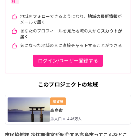
料
地域を
フォロー
できるようになり、
地域の最新情報
が
メールで届く
あなたのプロフィールを見た地域の人から
スカウトが
届く
気になった地域の人に
直接チャット
することができる
ログイン/ユーザー登録する
このプロジェクトの地域
滋賀県
高島市
人口
4.46万人
市民協働課 定住推進室が紹介する高島市ってこんなとこ