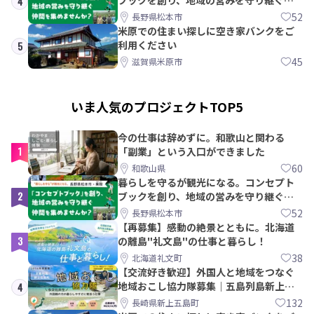
4
間を集めませんか？
52
長野県松本市
米原での住まい探しに空き家バンクをご
利用ください
5
45
滋賀県米原市
いま人気のプロジェクトTOP5
今の仕事は辞めずに。和歌山と関わる
1
「副業」という入口ができました
60
和歌山県
暮らしを守るが観光になる。コンセプト
2
ブックを創り、地域の営みを守り継ぐ仲
間を集めませんか？
52
長野県松本市
【再募集】感動の絶景とともに。北海道
3
の離島"礼文島"の仕事と暮らし！
38
北海道礼文町
【交流好き歓迎】外国人と地域をつなぐ
地域おこし協力隊募集｜五島列島新上五
4
島町
132
長崎県新上五島町