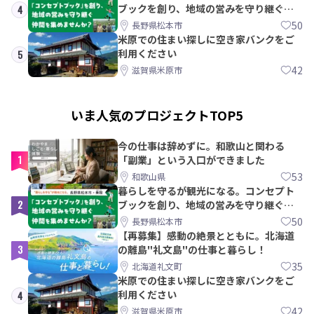
ブックを創り、地域の営みを守り継ぐ仲
4
間を集めませんか？
50
長野県松本市
米原での住まい探しに空き家バンクをご
利用ください
5
42
滋賀県米原市
いま人気のプロジェクトTOP5
今の仕事は辞めずに。和歌山と関わる
1
「副業」という入口ができました
53
和歌山県
暮らしを守るが観光になる。コンセプト
2
ブックを創り、地域の営みを守り継ぐ仲
間を集めませんか？
50
長野県松本市
【再募集】感動の絶景とともに。北海道
3
の離島"礼文島"の仕事と暮らし！
35
北海道礼文町
米原での住まい探しに空き家バンクをご
利用ください
4
42
滋賀県米原市