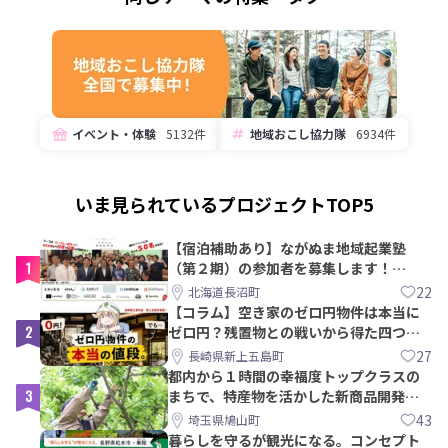
イベント・体験
5132件
地域おこし協力隊
6934件
いま見られているプロジェクトTOP5
【宿泊補助あり】ながぬま地域起業塾
1
（第２期）の参加者を募集します！
【8/21〆】
22
北海道長沼町
【コラム】空き家のゼロ円物件は本当に
2
ゼロ円？残置物との戦いから得た四つの
教訓｜新上五島町
27
長崎県新上五島町
都内から１時間の幸福度トップクラスの
3
まちで、特産物を活かした新商品開発＆
PRメンバー募集！
43
埼玉県鳩山町
暮らしを守るが観光になる。コンセプト