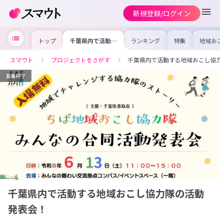
新規登録/ログイン
トップ
千葉県内で活動す
ランキング
特集
地域お
る地域おこし協力
の求人
隊の活動発表会！
を集め
事内容
スマウト
プロジェクトをさがす
千葉県内で活動する地域おこし協
を比較
合った
けよう
募集終了
千葉県内で活動する地域おこし協力隊の活動
発表会！