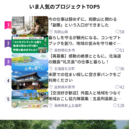
いま人気のプロジェクトTOP5
今の仕事は辞めずに。和歌山と関わる
1
「副業」という入口ができました
58
和歌山県
暮らしを守るが観光になる。コンセプト
2
ブックを創り、地域の営みを守り継ぐ仲
間を集めませんか？
51
長野県松本市
【再募集】感動の絶景とともに。北海道
3
の離島"礼文島"の仕事と暮らし！
36
北海道礼文町
米原での住まい探しに空き家バンクをご
利用ください
4
42
滋賀県米原市
【交流好き歓迎】外国人と地域をつなぐ
地域おこし協力隊募集｜五島列島新上五
5
島町
128
長崎県新上五島町