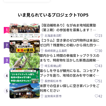
いま見られているプロジェクトTOP5
【宿泊補助あり】ながぬま地域起業塾
1
（第２期）の参加者を募集します！
【8/21〆】
23
北海道長沼町
【コラム】空き家のゼロ円物件は本当に
2
ゼロ円？残置物との戦いから得た四つの
教訓｜新上五島町
30
長崎県新上五島町
都内から１時間の幸福度トップクラスの
3
まちで、特産物を活かした新商品開発＆
PRメンバー募集！
43
埼玉県鳩山町
暮らしを守るが観光になる。コンセプト
ブックを創り、地域の営みを守り継ぐ仲
4
間を集めませんか？
51
長野県松本市
米原での住まい探しに空き家バンクをご
利用ください
5
42
滋賀県米原市