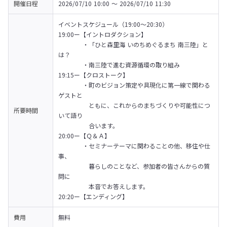
開催日程
2026/07/10 10:00 〜 2026/07/10 11:30
イベントスケジュール（19:00～20:30）

19:00ー【イントロダクション】

　　　　・「ひと森里海 いのちめぐるまち 南三陸」と
は？

　　　　・南三陸で進む資源循環の取り組み

19:15ー【クロストーク】

　　　　・町のビジョン策定や具現化に第一線で関わる
ゲストと

　　　　　ともに、これからのまちづくりや可能性につ
所要時間
いて語り

　　　　　合います。

20:00ー【Ｑ＆Ａ】

　　　　・セミナーテーマに関わることの他、移住や仕
事、

　　　　　暮らしのことなど、参加者の皆さんからの質
問に

　　　　　本音でお答えします。

20:20ー【エンディング】
費用
無料