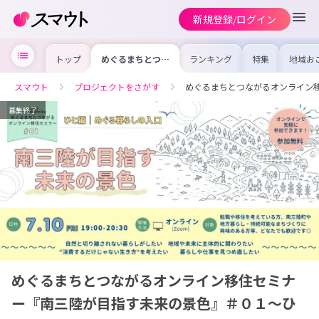
新規登録/ログイン
トップ
めぐるまちとつな
ランキング
特集
地域お
がるオンライン移
の求人
住セミナー『南三
を集め
陸が目指す未来の
事内容
スマウト
プロジェクトをさがす
めぐるまちとつながるオンライン
景色』＃０１～ひ
を比較
と編～
合った
けよう
募集終了
めぐるまちとつながるオンライン移住セミナ
ー『南三陸が目指す未来の景色』＃０１～ひ