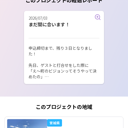
2026/07/03
まだ間に合います！
申込締切まで、残り３日となりまし
た！

先日、ゲストと打合せをした際に

「え～町のビジョンってそうやって決
めたの」

「確かに、『めぐる』ってそういうこ
とだよね」というようなお話があり

運営側もワクワクしながら打合せさせ
ていただきました！

このプロジェクトの地域
移住を考えてない方も、とりあえずで
大丈夫なので、ぜひ聞いてみてもらえ
ると嬉しいです。

宮城県
※申し込みまだ間に合いますよ～♪
