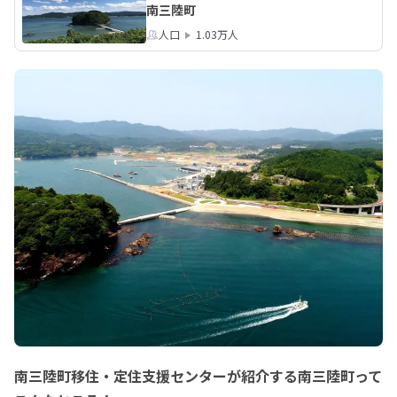
南三陸町
→https://forms.gle/QtnseFKy9xGtyiX
人口
1.03万人
南三陸町移住・定住支援センターが紹介する南三陸町って