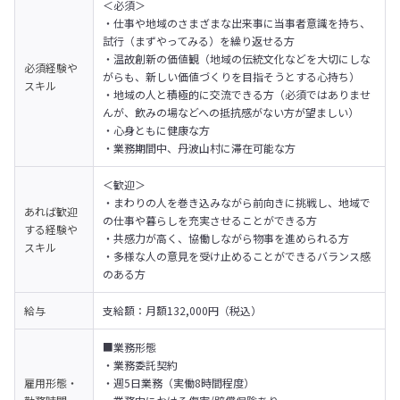
＜必須＞

・仕事や地域のさまざまな出来事に当事者意識を持ち、
試行（まずやってみる）を繰り返せる方

・温故創新の価値観（地域の伝統文化などを大切にしな
必須経験や
がらも、新しい価値づくりを目指そうとする心持ち）

スキル
・地域の人と積極的に交流できる方（必須ではありませ
んが、飲みの場などへの抵抗感がない方が望ましい）

・心身ともに健康な方

・業務期間中、丹波山村に滞在可能な方
＜歓迎＞

・まわりの人を巻き込みながら前向きに挑戦し、地域で
あれば歓迎
の仕事や暮らしを充実させることができる方

する経験や
・共感力が高く、協働しながら物事を進められる方

スキル
・多様な人の意見を受け止めることができるバランス感
のある方
給与
支給額：月額132,000円（税込）
■業務形態

・業務委託契約

雇用形態・
・週5日業務（実働8時間程度）
