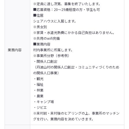
※定員に達し次第、募集を終了いたします。

■応募資格：20〜29歳程度の方・学生も可

■住居

シェアハウスに入居します。

※男女別

※家賃・水道光熱費にかかる自己負担はありません。

※共用のwifi完備

■業務内容

業務内容
村内事業所に所属します。

※事業所分野（参考例）

・関係人口創出

（丹波山村の関係人口創出・コミュニティづくりのため
の関係人口事業）

・観光

・福祉

・林業

・農業

・キャンプ場

・ジビエ

※来村前・来村後のヒアリングの上、事業所のマッチン
グを行い、業務内容を決めていきます。