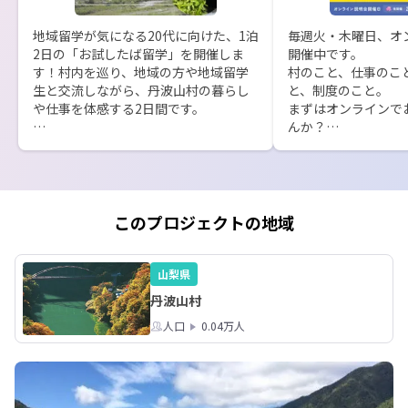
地域留学が気になる20代に向けた、1泊
毎週火・木曜日、オ
2日の「お試したば留学」を開催しま
開催中です。

す！村内を巡り、地域の方や地域留学
村のこと、仕事のこ
生と交流しながら、丹波山村の暮らし
と、制度のこと。

や仕事を体感する2日間です。

まずはオンラインで
んか？

観光だけでは分からない村の日常や人
との距離感に触れながら、「自分がこ
オンライン説明会に
こで暮らし、働くとしたら？」を考え
村で暮らす20代も参
てみませんか？

ぜひお気軽にご参加く
このプロジェクトの地域
詳細はこちら👇

【8月の開催日程】

※申込締切：8/20（木）23:59

8/4(火) 20:00-20:30 

https://smout.jp/plans/30388
8/6(木) 12:10-12:40 

山梨県
8/13(木) 12:10-12:40

丹波山村
8/18(火) 20:00-20:30
人口
0.04万人
8/20(木) 12:10-12:40

8/25(火) 20:00-20:30
8/27(木) 12:10-12:40

▼参加申し込み方法
