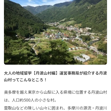
①申し込みフォームに
https://forms.gle
L6

②参加用リンク等、メ
※申し込み受付は、
まで/夜の部：当日17
※カメラ・マイクの
大人の地域留学【丹波山村編】運営事務局が紹介する丹波
山村ってこんなところ！
奥多摩を越え東京から山梨に入る県境に位置する丹波山村
は、人口約500人の小さな村。

雲取山などの険しい山々に囲まれ、多摩川の源流・丹波川