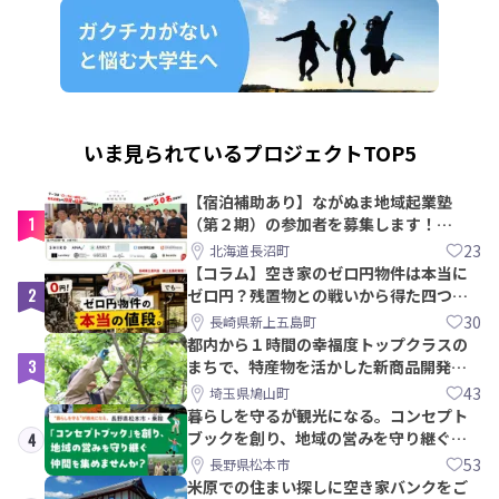
いま見られているプロジェクトTOP5
【宿泊補助あり】ながぬま地域起業塾
1
（第２期）の参加者を募集します！
【8/21〆】
23
北海道長沼町
【コラム】空き家のゼロ円物件は本当に
2
ゼロ円？残置物との戦いから得た四つの
教訓｜新上五島町
30
長崎県新上五島町
都内から１時間の幸福度トップクラスの
3
まちで、特産物を活かした新商品開発＆
PRメンバー募集！
43
埼玉県鳩山町
暮らしを守るが観光になる。コンセプト
ブックを創り、地域の営みを守り継ぐ仲
4
間を集めませんか？
53
長野県松本市
米原での住まい探しに空き家バンクをご