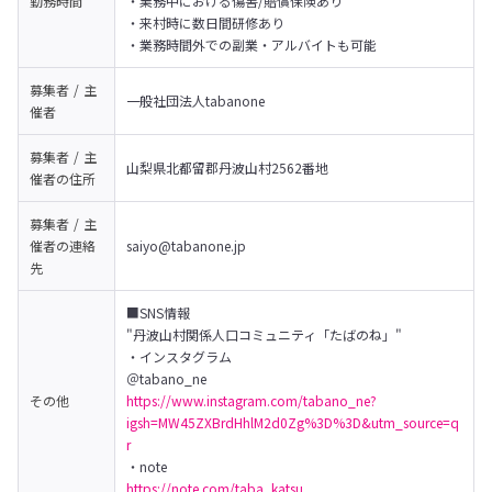
勤務時間
・業務中における傷害/賠償保険あり

・来村時に数日間研修あり

・業務時間外での副業・アルバイトも可能
募集者 / 主
一般社団法人tabanone
催者
募集者 / 主
山梨県北都留郡丹波山村2562番地
催者の
住所
募集者 / 主
催者の
連絡
saiyo@tabanone.jp
先
■SNS情報

"丹波山村関係人口コミュニティ「たばのね」"

・インスタグラム

その他
https://www.instagram.com/tabano_ne?
igsh=MW45ZXBrdHhlM2d0Zg%3D%3D&utm_source=q
r
https://note.com/taba_katsu