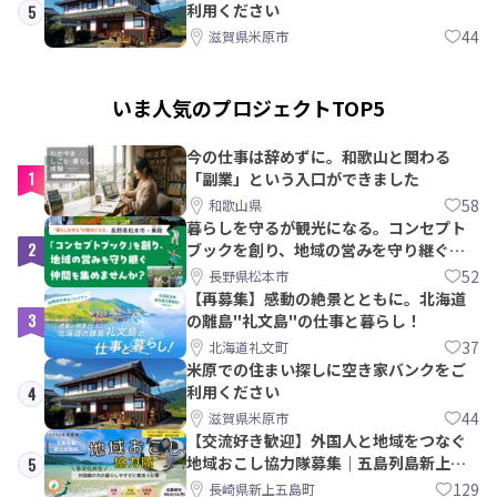
利用ください
5
44
滋賀県米原市
いま人気のプロジェクトTOP5
今の仕事は辞めずに。和歌山と関わる
1
「副業」という入口ができました
58
和歌山県
暮らしを守るが観光になる。コンセプト
2
ブックを創り、地域の営みを守り継ぐ仲
間を集めませんか？
52
長野県松本市
【再募集】感動の絶景とともに。北海道
3
の離島"礼文島"の仕事と暮らし！
37
北海道礼文町
米原での住まい探しに空き家バンクをご
利用ください
4
44
滋賀県米原市
【交流好き歓迎】外国人と地域をつなぐ
地域おこし協力隊募集｜五島列島新上五
5
島町
129
長崎県新上五島町