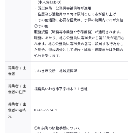
　(本人負担あり)

・労災保険　公務災害補償等が適用

・住居及び活動用の車両は原則として市が借り上げ

・その他活動に必要な経費は、予算の範囲内で市が負担

⑦その他　　

服務規程（職務専念義務や守秘義務）が適用されます。
職務にあたり、地方公務員法第30条から第38条が適用さ
れます。地方公務員法第29条の各号に該当する行為をし
た場合、懲戒処分として戒告・減給・停職または免職の
処分を受けます。　
募集者 / 主
いわき市役所　地域振興課
催者
募集者 / 主
福島県いわき市平字梅本２１番地
催者の
住所
募集者 / 主
催者の
連絡
0246-22-7415
先
①川前町の移動手段について
