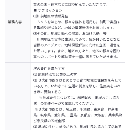
業の企画・運営などに取り組んでいただきます。
■ サブミッション

⑴川前地区の情報発信

業務内容
　ＳＮＳをはじめ、様々な媒体を活用し川前町で実施す
る取組や現状など、地域の情報発信をお願いします。
⑵その他、地域活動への参加、お助け活動　等

　川前地区で実際に生活してみて、気が付いたことなど
皆様のアイデアで、地域課題解決に向けた企画・運営を
お願いします。また、地区の方々と、地区の様々な困り
事へのサポートや解決策を一緒に考えていただきます。
次の要件を満たす方 

⑴ 応募時点で20歳以上の方

⑵ ３大都市圏をはじめとする都市地域に住民票を有して
いる方で、いわき市に生活の拠点を移し、住民票をいわ
き市に異動する方

　  ※地域要件については、総務省の「地域おこし協力
隊」の関連ページで確認してください。

 ※３大都市圏とは、埼玉県、千葉県、東京都、神奈川
県、岐阜県、愛知県､三重県、京都府、大阪府、兵庫県及
び奈良県の区域全部

⑶ 地域活性化に意欲があり、地域住民と協力して活動で