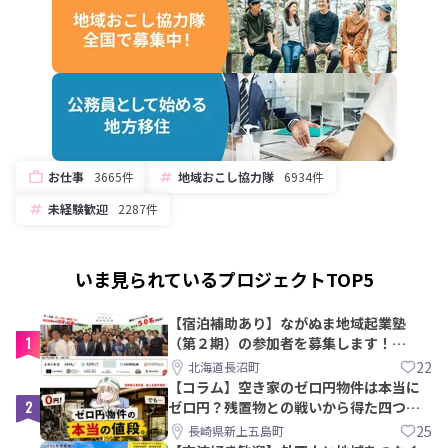
お仕事
3665件
地域おこし協力隊
6934件
未経験歓迎
2287件
いま見られているプロジェクトTOP5
【宿泊補助あり】ながぬま地域起業塾
1
（第２期）の参加者を募集します！
【8/21〆】
22
北海道長沼町
【コラム】空き家のゼロ円物件は本当に
2
ゼロ円？残置物との戦いから得た四つの
教訓｜新上五島町
25
長崎県新上五島町