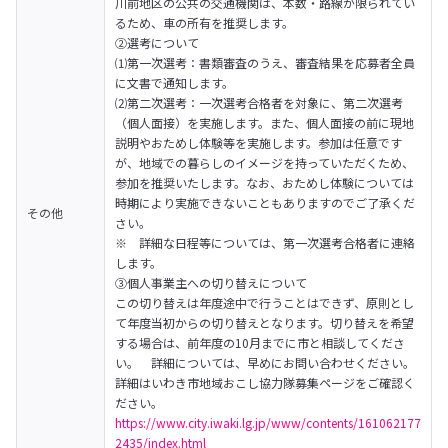
川前地区の公共の交通機関は、本数・路線が限られてい
るため、車の所有を推奨します。　
②選考について

⑴第一次選考：書類審査のうえ、審査結果を応募者全員
に文書で通知します。

⑵第二次選考：一次選考合格者を対象に、第二次選考
（個人面接）を実施します。また、個人面接の前に現地
説明やおためし体験等を実施します。参加は任意です
が、地域での暮らしのイメージを持っていただくため、
参加を推奨いたします。なお、おためし体験については
時期により実施できないこともありますのでご了承くだ
その他
さい。

※　詳細な日程等については、第一次選考合格者に連絡
します。
③個人事業主への切り替えについて

この切り替えは年度途中で行うことはできず、原則とし
て年度当初からの切り替えとなります。切り替えを希望
する場合は、前年度の10月までに市と相談してくださ
い。　詳細については、早めにお問い合わせください。
詳細はいわき市地域おこし協力隊募集ページをご確認く
https://www.city.iwaki.lg.jp/www/contents/161062177
2435/index.html