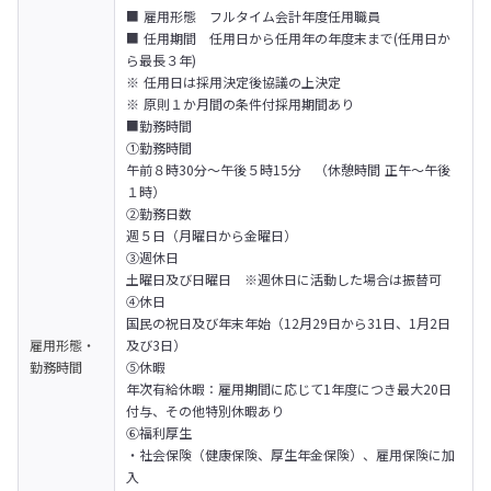
■ 雇用形態　フルタイム会計年度任用職員

■ 任用期間　任用日から任用年の年度末まで(任用日か
ら最長３年)

※ 任用日は採用決定後協議の上決定

※ 原則１か月間の条件付採用期間あり

■勤務時間

①勤務時間

午前８時30分～午後５時15分　（休憩時間 正午～午後
１時）

②勤務日数　

週５日（月曜日から金曜日）

③週休日 　

土曜日及び日曜日　※週休日に活動した場合は振替可

④休日　

国民の祝日及び年末年始（12月29日から31日、1月2日
雇用形態・
及び3日）

勤務時間
⑤休暇　

年次有給休暇：雇用期間に応じて1年度につき最大20日
付与、その他特別休暇あり

⑥福利厚生　

・社会保険（健康保険、厚生年金保険）、雇用保険に加
入
