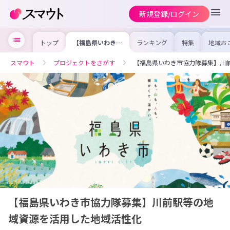
新規登録/ログイン
トップ
【福島県いわき市
ランキング
特集
地域お
協力隊募集】川前
の求人
駅等の地域資源を
を集め
活用した地域活性
事内容
スマウト
プロジェクトをさがす
【福島県いわき市協力隊募集】川
化
を比較
合った
けよう
【福島県いわき市協力隊募集】川前駅等の地
域資源を活用した地域活性化