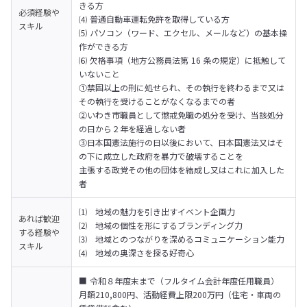
きる方

必須経験や
⑷ 普通自動車運転免許を取得している方

スキル
⑸ パソコン（ワード、エクセル、メールなど）の基本操
作ができる方

⑹ 欠格事項（地方公務員法第 16 条の規定）に抵触して
いないこと

①禁固以上の刑に処せられ、その執行を終わるまで又は
その執行を受けることがなくなるまでの者

②いわき市職員として懲戒免職の処分を受け、当該処分
の日から２年を経過しない者

③日本国憲法施行の日以後において、日本国憲法又はそ
の下に成立した政府を暴力で破壊することを

主張する政党その他の団体を結成し又はこれに加入した
者
⑴　地域の魅力を引き出すイベント企画力

あれば歓迎
⑵　地域の個性を形にするブランディング力

する経験や
⑶　地域とのつながりを深めるコミュニケーション能力

スキル
⑷　地域の奥深さを探る好奇心
■ 令和８年度末まで（フルタイム会計年度任用職員） 

月額210,800円、活動経費上限200万円（住宅・車両の