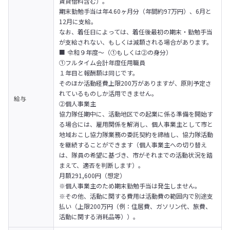
賃貸借料含む）。

期末勤勉手当は年4.60ヶ月分（年間約97万円）、6月と
12月に支給。

なお、着任日によっては、着任後最初の期末・勤勉手当
が支給されない、もしくは減額される場合があります。
■ 令和９年度～（①もしくは②の身分）

①フルタイム会計年度任用職員

１年目と報酬額は同じです。

そのほか活動経費上限200万がありますが、原則予定さ
れているものしか活用できません。

給与
②個人事業主

協力隊任期中に、活動地区での起業に係る準備を開始す
る場合には、雇用関係を解消し、個人事業主として市と
地域おこし協力隊業務の委託契約を締結し、協力隊活動
を継続することができます（個人事業主への切り替え
は、隊員の希望に基づき、市がそれまでの活動状況を踏
まえて、適否を判断します）。

月額291,600円（想定）

※個人事業主のため期末勤勉手当は発生しません。

※その他、活動に関する費用は活動費の範囲内で別途支
払い（上限200万円（例：住居費、ガソリン代、旅費、
活動に関する消耗品等））。