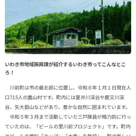
いわき市地域振興課が紹介するいわき市ってこんなとこ
ろ！
　川前町は市の最北部に位置し、令和８年１月１日現在人
口715人の農山村です。町内には夏井川渓谷や鹿又川渓
谷、矢大臣山などがあり、豊かな自然に囲まれています。

　令和５年３月まで活動していた三戸隊員が精力的に行っ
ていたのは、「ビールの里川前プロジェクト」です。町内
でビールの原料「ホップ」「大麦」を栽培し、町の新しい