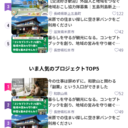
【交流好き歓迎】外国人と地域をつなぐ
3
地域おこし協力隊募集｜五島列島新上五
島町
122
長崎県新上五島町
米原での住まい探しに空き家バンクをご
利用ください
4
42
滋賀県米原市
暮らしを守るが観光になる。コンセプト
ブックを創り、地域の営みを守り継ぐ仲
5
間を集めませんか？
49
長野県松本市
いま人気のプロジェクトTOP5
今の仕事は辞めずに。和歌山と関わる
1
「副業」という入口ができました
52
和歌山県
暮らしを守るが観光になる。コンセプト
2
ブックを創り、地域の営みを守り継ぐ仲
間を集めませんか？
49
長野県松本市
米原での住まい探しに空き家バンクをご
3
利用ください