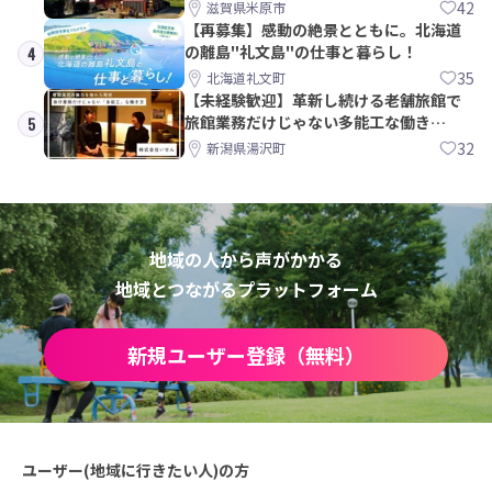
42
滋賀県米原市
【再募集】感動の絶景とともに。北海道
の離島"礼文島"の仕事と暮らし！
4
35
北海道礼文町
【未経験歓迎】革新し続ける老舗旅館で
旅館業務だけじゃない多能工な働き
5
方。 株式会社いせん
32
新潟県湯沢町
地域の人から声がかかる
地域とつながるプラットフォーム
新規ユーザー登録（無料）
ユーザー(地域に行きたい人)の方