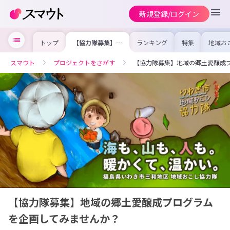
新規登録/ログイン
トップ
【協力隊募集】地
ランキング
特集
地域お
域の郷土愛醸成プ
の求人
ログラムを企画し
を集め
てみませんか？
事内容
スマウト
プロジェクトをさがす
【協力隊募集】地域の郷土愛醸成
を比較
合った
けよう
【協力隊募集】地域の郷土愛醸成プログラム
を企画してみませんか？