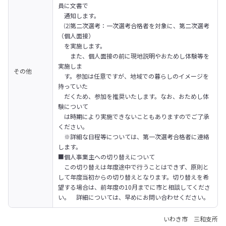
員に文書で

　通知します。

　⑵第二次選考：一次選考合格者を対象に、第二次選考
（個人面接）　

　を実施します。

　　また、個人面接の前に現地説明やおためし体験等を
実施しま

その他
　す。参加は任意ですが、地域での暮らしのイメージを
持っていた

　だくため、参加を推奨いたします。なお、おためし体
験について

　は時期により実施できないこともありますのでご了承
ください。

　※詳細な日程等については、第一次選考合格者に連絡
します。
■個人事業主への切り替えについて

　この切り替えは年度途中で行うことはできず、原則と
して年度当初からの切り替えとなります。切り替えを希
望する場合は、前年度の10月までに市と相談してくださ
い。　詳細については、早めにお問い合わせください。
いわき市 三和支所