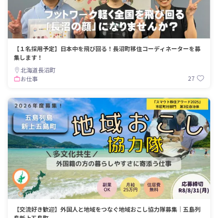
【１名採用予定】日本中を飛び回る！長沼町移住コーディネーターを募
集します！
北海道長沼町
27
お仕事
【交流好き歓迎】外国人と地域をつなぐ地域おこし協力隊募集｜五島列
島新上五島町