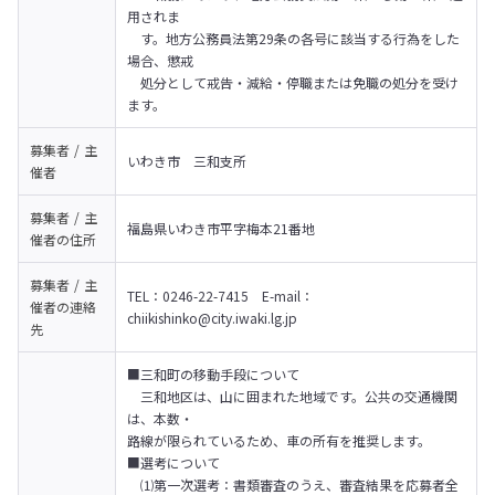
用されま

　す。地方公務員法第29条の各号に該当する行為をした
場合、懲戒

　処分として戒告・減給・停職または免職の処分を受け
ます。
募集者 / 主
いわき市　三和支所
催者
募集者 / 主
福島県いわき市平字梅本21番地
催者の
住所
募集者 / 主
TEL：0246-22-7415　E-mail：
催者の
連絡
chiikishinko@city.iwaki.lg.jp
先
■三和町の移動手段について

　三和地区は、山に囲まれた地域です。公共の交通機関
は、本数・

路線が限られているため、車の所有を推奨します。　
■選考について

　⑴第一次選考：書類審査のうえ、審査結果を応募者全