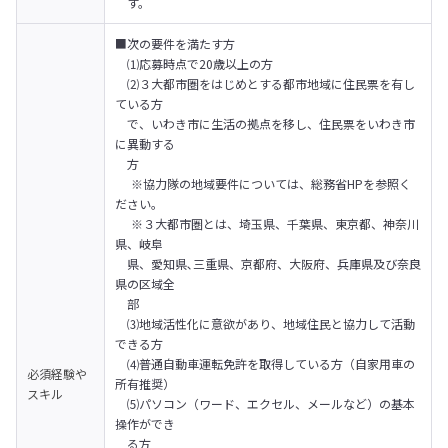
　す。
■次の要件を満たす方 

　⑴応募時点で20歳以上の方

　⑵３大都市圏をはじめとする都市地域に住民票を有し
ている方

　で、いわき市に生活の拠点を移し、住民票をいわき市
に異動する

　方

　 ※協力隊の地域要件については、総務省HPを参照く
ださい。

 　※３大都市圏とは、埼玉県、千葉県、東京都、神奈川
県、岐阜

　県、愛知県､三重県、京都府、大阪府、兵庫県及び奈良
県の区域全

　部

　⑶地域活性化に意欲があり、地域住民と協力して活動
できる方

　⑷普通自動車運転免許を取得している方（自家用車の
必須経験や
所有推奨）

スキル
　⑸パソコン（ワード、エクセル、メールなど）の基本
操作ができ

　る方
