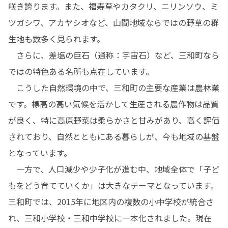
咲き誇ります。また、福寿草やカタクリ、ニリンソウ、ミ
ツガシワ、アカヤシオなど、山間地域ならではの野草の群
生地も数多く見られます。

　さらに、差塩の巨石（通称：宇宙石）など、三和町なら
ではの特色ある名所も点在しています。

　こうした自然環境の中で、三和町の主要な産業は農林業
です。標高の高い気候を活かして生産される農作物は品質
が良く、特に高原野菜は柔らかさと甘みがあり、高く評価
されており、自然とともにある暮らしが、今も地域の基盤
となっています。

　一方で、人口減少や少子化が進む中、地域全体で「子ど
もをどう育てていくか」は大きなテーマとなっています。
三和町では、2015年に地区内の複数の小中学校が統合さ
れ、三和小学校・三和中学校に一本化されました。現在