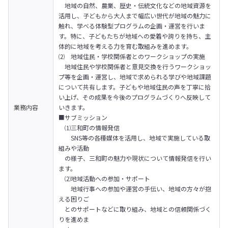
　地域の自然、農業、歴史・伝統文化などの地域資源を
活用し、子どもから大人まで幅広い世代が地域の魅力に
触れ、学べる体験型プログラムの企画・運営を行いま
す。特に、子どもたちが地域への愛着や誇りを持ち、主
体的に地域を考える力を育む取組みを進めます。
⑵　地域住民・学校関係者とのワークショップの実施

　地域住民や学校関係者と意見交換を行うワークショッ
プ等を企画・運営し、地域で求められる学びや地域課題
について共有します。子どもや地域住民の声を丁寧に拾
い上げ、その成果を今後のプログラムづくりへ反映して
業務内容
いきます。
■サブミッション

　⑴三和町の情報発信

　　SNS等の各種媒体を活用し、地域で実施している取
組みや活動

　の様子、三和町の魅力や現状について情報発信を行い
ます。

　⑵地域活動への参加・サポート

　　地域行事への参加や運営の手伝い、地域の方々が抱
える困りご

　とのサポートなどに取り組み、地域との信頼関係づく
りを進めま
