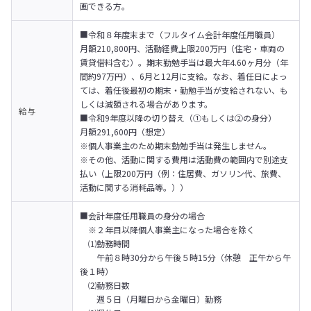
画できる方。
■令和８年度末まで（フルタイム会計年度任用職員） 

月額210,800円、活動経費上限200万円（住宅・車両の
賃貸借料含む）。期末勤勉手当は最大年4.60ヶ月分（年
間約97万円）、6月と12月に支給。なお、着任日によっ
ては、着任後最初の期末・勤勉手当が支給されない、も
しくは減額される場合があります。
給与
■令和9年度以降の切り替え（①もしくは②の身分）

月額291,600円（想定）

※個人事業主のため期末勤勉手当は発生しません。

※その他、活動に関する費用は活動費の範囲内で別途支
払い（上限200万円（例：住居費、ガソリン代、旅費、
活動に関する消耗品等。））
■会計年度任用職員の身分の場合

　※２年目以降個人事業主になった場合を除く

　⑴勤務時間

　　午前８時30分から午後５時15分（休憩　正午から午
後１時）

　⑵勤務日数

　　週５日（月曜日から金曜日）勤務
