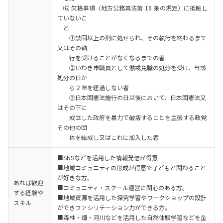
　⑹ 欠格事項（地方公務員法第 16 条の規定）に抵触し
ていないこ

　と

　　①禁固以上の刑に処せられ、その執行を終わるまで
又はその執

　　行を受けることがなくなるまでの者

　　②いわき市職員として懲戒免職の処分を受け、当該
処分の日か

　　ら２年を経過しない者　

　　③日本国憲法施行の日以後において、日本国憲法又
はその下に

　　成立した政府を暴力で破壊することを主張する政党
その他の団　

　　体を結成し又はこれに加入した者
■SNSなどを活用した情報発信が得意

■地域コミュニティの形成が得意で子どもと関わること
が好きな方。

あれば歓迎
■コミュニティ・スクール運営に関心のある方。

する経験や
■地域資源を活用した探究学習やワークショップの設計
スキル
ができファシリテーション力ができる方。

■森林・畑・河川などを活用した自然体験学習などを企