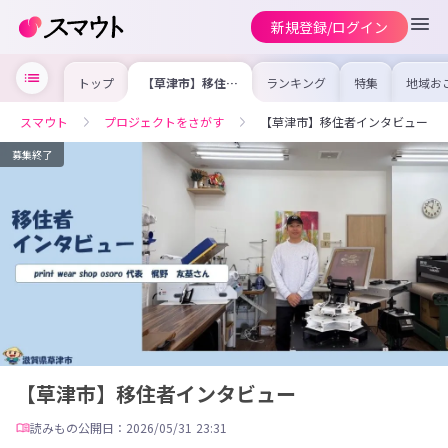
新規登録/ログイン
トップ
【草津市】移住者
ランキング
特集
地域お
インタビュー
の求人
を集め
事内容
スマウト
プロジェクトをさがす
【草津市】移住者インタビュー
を比較
合った
けよう
募集終了
【草津市】移住者インタビュー
読みもの
公開日：2026/05/31 23:31