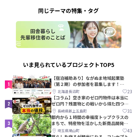
同じテーマの特集・タグ
いま見られているプロジェクトTOP5
【宿泊補助あり】ながぬま地域起業塾
1
（第２期）の参加者を募集します！
【8/21〆】
23
北海道長沼町
【コラム】空き家のゼロ円物件は本当に
2
ゼロ円？残置物との戦いから得た四つの
教訓｜新上五島町
31
長崎県新上五島町
都内から１時間の幸福度トップクラスの
3
まちで、特産物を活かした新商品開発＆
PRメンバー募集！
43
埼玉県鳩山町
暮らしを守るが観光になる。コンセプト