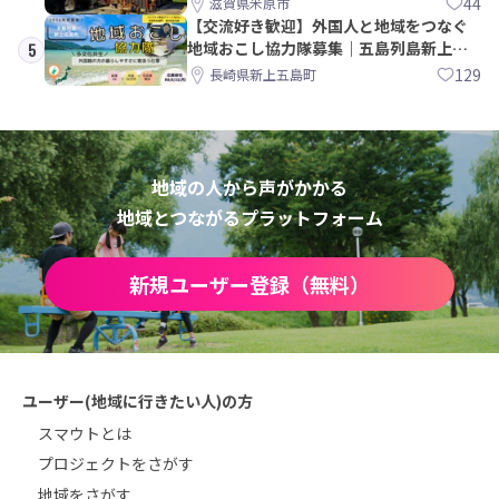
44
滋賀県米原市
【交流好き歓迎】外国人と地域をつなぐ
地域おこし協力隊募集｜五島列島新上五
5
島町
129
長崎県新上五島町
地域の人から声がかかる
地域とつながるプラットフォーム
新規ユーザー登録（無料）
ユーザー(地域に行きたい人)の方
スマウトとは
プロジェクトをさがす
地域をさがす