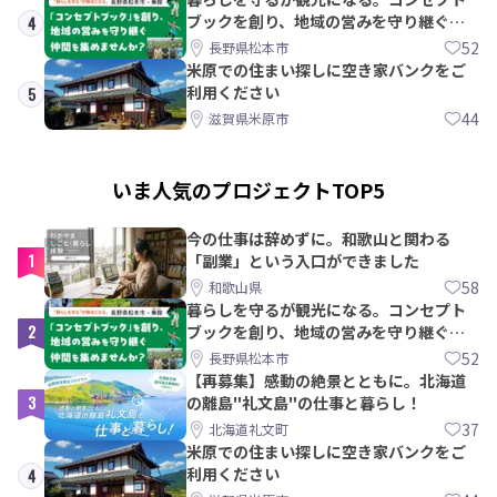
ブックを創り、地域の営みを守り継ぐ仲
4
間を集めませんか？
52
長野県松本市
米原での住まい探しに空き家バンクをご
利用ください
5
44
滋賀県米原市
いま人気のプロジェクトTOP5
今の仕事は辞めずに。和歌山と関わる
1
「副業」という入口ができました
58
和歌山県
暮らしを守るが観光になる。コンセプト
2
ブックを創り、地域の営みを守り継ぐ仲
間を集めませんか？
52
長野県松本市
【再募集】感動の絶景とともに。北海道
3
の離島"礼文島"の仕事と暮らし！
37
北海道礼文町
米原での住まい探しに空き家バンクをご
利用ください
4