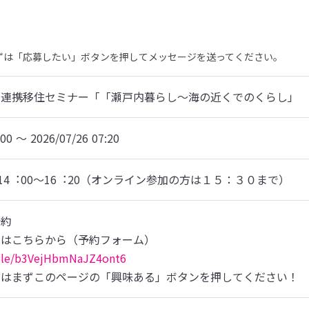
まずは「応募したい」ボタンを押してメッセージを送ってください。
県連携移住セミナー「「瀬⼾内暮らし〜海の近くでのくらし」
:00 〜 2026/07/26 07:20
）14︓00〜16︓20（オンライン参加の方は１５：３０まで）
予約
.gle/b3VejHbmNaJZ4ont6
方はまずこのページの「興味ある」ボタンを押してください！