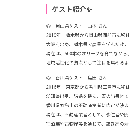
ゲスト紹介✨
◎　岡山県ゲスト　⼭本 さん

2019年 栃⽊県から岡⼭県備前市に移住
⼤阪府出⾝。栃⽊県で農業を学んだ後、
現在は、500本のオリーブを育てながら
地域活性化の拠点として注⽬を集めるよ
◎　香川県ゲスト　島⽥ さん

2016年 東京都から⾹川県三豊市に移住
愛知県出⾝。結婚を機に、妻の出⾝地で
⾹川県丸⻲市の不動産業者に内定が決ま
現在は、不動産業者として、移住者や開
宿泊業や古物屋等を通じて、空き家の活