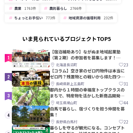
農業
1763件
農的暮らし
2766件
ちょっとお手伝い
773件
地域資源の循環利用
232件
いま見られているプロジェクトTOP5
【宿泊補助あり】ながぬま地域起業塾
1
（第２期）の参加者を募集します！
【8/21〆】
23
北海道長沼町
【コラム】空き家のゼロ円物件は本当に
2
ゼロ円？残置物との戦いから得た四つの
教訓｜新上五島町
31
長崎県新上五島町
都内から１時間の幸福度トップクラスの
3
まちで、特産物を活かした新商品開発＆
PRメンバー募集！
44
埼玉県鳩山町
白馬で暮らし、宿づくりを担う仲間を募
集！
4
22
長野県白馬村
暮らしを守るが観光になる。コンセプト