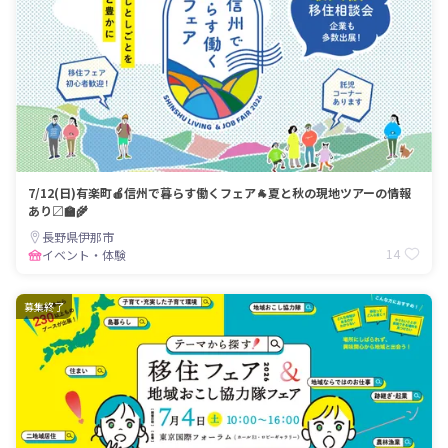
7/12(日)有楽町🍎信州で暮らす働くフェア🐐夏と秋の現地ツアーの情報
あり〼🏫🌾
長野県伊那市
14
イベント・体験
募集終了