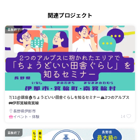
関連プロジェクト
募集終了
7/11@銀座🏠ちょうどいい田舎ぐらしを知るセミナー🏔2つのアルプス
🚌伊那箕輪南箕輪
長野県伊那市
14
イベント・体験
募集終了