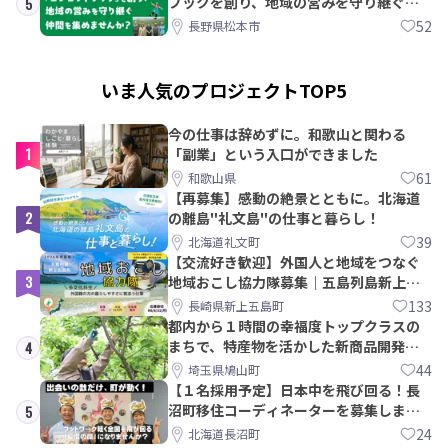
ブックを創り、地域の営みを守り継ぐ仲
5
間を集めませんか？
52
長野県松本市
いま人気のプロジェクトTOP5
今の仕事は辞めずに。和歌山と関わる
1
「副業」という入口ができました
61
和歌山県
【再募集】感動の絶景とともに。北海道
2
の離島"礼文島"の仕事と暮らし！
39
北海道礼文町
【交流好き歓迎】外国人と地域をつなぐ
3
地域おこし協力隊募集｜五島列島新上五
島町
133
長崎県新上五島町
都内から１時間の幸福度トップクラスの
まちで、特産物を活かした新商品開発＆
4
PRメンバー募集！
44
埼玉県鳩山町
【１名採用予定】日本中を飛び回る！長
沼町移住コーディネーターを募集しま
5
す！
24
北海道長沼町