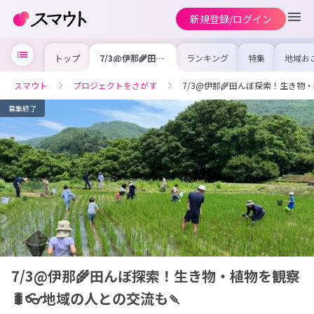
新規登録/ログイン
トップ
7/3@伊那🌾田ん
ランキング
特集
地域お
ぼ探索！生き物・
の求人
植物を観察🐛👓
を集め
地域の人との交流
事内容
スマウト
プロジェクトをさがす
7/3@伊那🌾田んぼ探索！生き物・
も🍡
を比較
合った
けよう
募集終了
7/3@伊那🌾田んぼ探索！生き物・植物を観察
🐛👓地域の人との交流も🍡